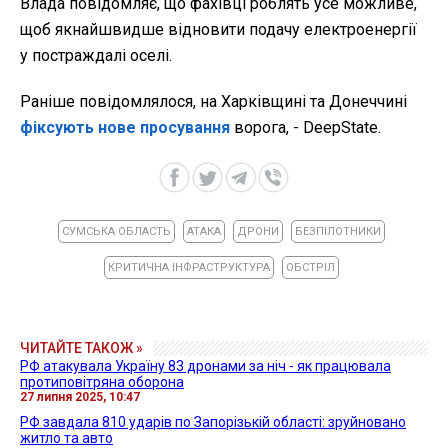
Влада повідомляє, що фахівці роблять усе можливе,
щоб якнайшвидше відновити подачу електроенергії
у постраждалі оселі.
Раніше повідомлялося, на Харківщині та Донеччині
фіксують нове просування
ворога, - DeepState.
СУМСЬКА ОБЛАСТЬ
АТАКА
ДРОНИ
БЕЗПІЛОТНИКИ
КРИТИЧНА ІНФРАСТРУКТУРА
ОБСТРІЛ
ЧИТАЙТЕ ТАКОЖ »
РФ атакувала Україну 83 дронами за ніч - як працювала
протиповітряна оборона
27 липня 2025, 10:47
РФ завдала 810 ударів по Запорізькій області: зруйновано
житло та авто