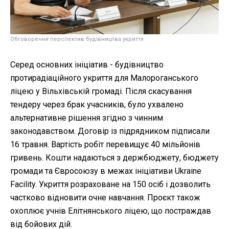
Обговорення перспектив будівництва укриття
Серед основних ініціатив - будівництво
протирадіаційного укриття для Малороганського
ліцею у Вільхівській громаді. Після скасування
тендеру через брак учасників, було ухвалено
альтернативне рішення згідно з чинним
законодавством. Договір із підрядником підписали
16 травня. Вартість робіт перевищує 40 мільйонів
гривень. Кошти надаються з держбюджету, бюджету
громади та Євросоюзу в межах ініціативи Ukraine
Facility. Укриття розраховане на 150 осіб і дозволить
частково відновити очне навчання. Проєкт також
охоплює учнів Елітнянського ліцею, що постраждав
від бойових дій.