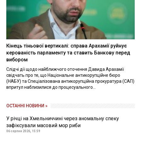
Кінець тіньової вертикалі: справа Арахамії руйнує
керованість парламенту та ставить Банкову перед
вибором
Слідчі дії щодо найближчого оточення Давида Арахамії
свідчать про те, що Національне антикорупційне бюро
(НАБУ) та Спеціалізована антикорупційна прокуратура (САП)
впритул наблизилися до процесуального...
ОСТАННІ НОВИНИ »
У річці на Хмельниччині через аномальну спеку
зафіксували масовий мор риби
06 серпня 2026, 15:59