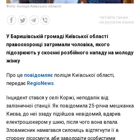
Фото: поліція Київської області
Читайте также
на русском языке
У Баришівській громаді Київської області
правоохоронці затримали чоловіка, якого
підозрюють у скоєнні розбійного нападу на молоду
жінку
Про це
повідомляє
поліція Київської області,
передає
RegioNews
.
Інцидент стався у селі Коржі, неподалік від
залізничної станції. Як повідомила 25-річна мешканка
Києва, до неї ззаду підійшов невідомий, вдарив
електрошокером у шию, після чого вона впала.
Зловмисник намагався силоміць відтягнути її в
сторону лісосмуги, аби заволодіти особистими