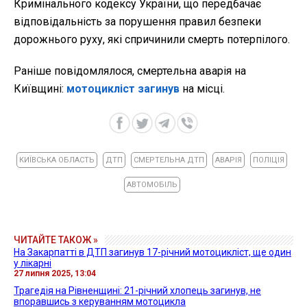
Кримінального кодексу України, що передбачає
відповідальність за порушення правил безпеки
дорожнього руху, які спричинили смерть потерпілого.
Раніше повідомлялося, смертельна аварія на
Київщині:
мотоцикліст загинув
на місці.
КИЇВСЬКА ОБЛАСТЬ
ДТП
СМЕРТЕЛЬНА ДТП
АВАРІЯ
ПОЛІЦІЯ
АВТОМОБІЛЬ
ЧИТАЙТЕ ТАКОЖ »
На Закарпатті в ДТП загинув 17-річний мотоцикліст, ще один
у лікарні
27 липня 2025, 13:04
Трагедія на Рівненщині: 21-річний хлопець загинув, не
впоравшись з керуванням мотоцикла