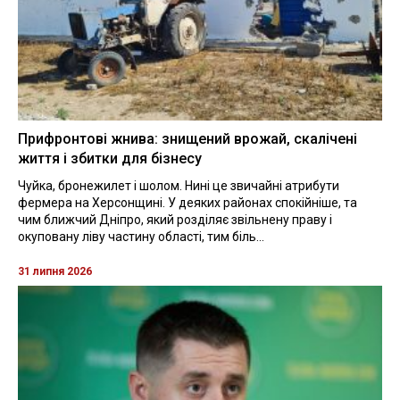
Прифронтові жнива: знищений врожай, скалічені
життя і збитки для бізнесу
Чуйка, бронежилет і шолом. Нині це звичайні атрибути
фермера на Херсонщині. У деяких районах спокійніше, та
чим ближчий Дніпро, який розділяє звільнену праву і
окуповану ліву частину області, тим біль...
31 липня 2026