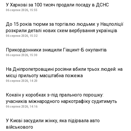
У Харкові за 100 тисяч продали посаду в ДСНС
06 серпня 2026, 15:55
До 15 років тюрми за торгівлю людьми: у Нацполіції
розкрили деталі нових схем вербування українців
06 серпня 2026, 15:32
Прикордонники знищили Гіацинт-Б окупантів
06 серпня 2026, 15:30
На Дніпропетровщині росіяни вбили трьох людей: на
місці прильоту масштабна пожежа
06 серпня 2026, 14:20
Кокаїн у коробках з-під прального порошку:
учасників міжнародного наркотрафіку судитимуть
06 серпня 2026, 14:16
У Києві засудили жінку, яка підірвала авто
військового