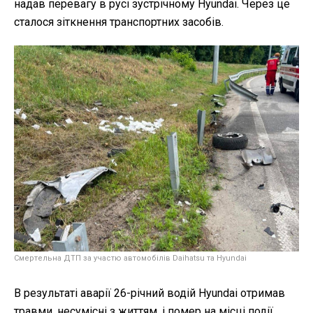
надав перевагу в русі зустрічному Hyundai. Через це
сталося зіткнення транспортних засобів.
Смертельна ДТП за участю автомобілів Daihatsu та Hyundai
В результаті аварії 26-річний водій Hyundai отримав
травми, несумісні з життям, і помер на місці події.