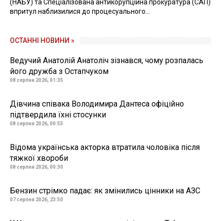
(НАБУ) та Спеціалізована антикорупційна прокуратура (САП)
впритул наблизилися до процесуального...
ОСТАННІ НОВИНИ »
Ведучий Анатолій Анатоліч зізнався, чому розпалась
його дружба з Остапчуком
08 серпня 2026, 01:35
Дівчина співака Володимира Дантеса офіційно
підтвердила їхні стосунки
08 серпня 2026, 00:55
Відома українська акторка втратила чоловіка після
тяжкої хвороби
08 серпня 2026, 00:30
Бензин стрімко падає: як змінились цінники на АЗС
07 серпня 2026, 23:50