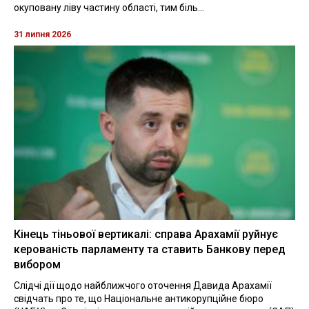
окуповану ліву частину області, тим біль...
31 липня 2026
Кінець тіньової вертикалі: справа Арахамії руйнує
керованість парламенту та ставить Банкову перед
вибором
Слідчі дії щодо найближчого оточення Давида Арахамії
свідчать про те, що Національне антикорупційне бюро