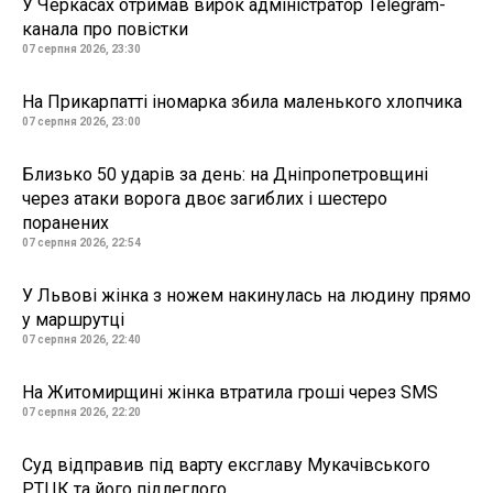
У Черкасах отримав вирок адміністратор Telegram-
канала про повістки
07 серпня 2026, 23:30
На Прикарпатті іномарка збила маленького хлопчика
07 серпня 2026, 23:00
Близько 50 ударів за день: на Дніпропетровщині
через атаки ворога двоє загиблих і шестеро
поранених
07 серпня 2026, 22:54
У Львові жінка з ножем накинулась на людину прямо
у маршрутці
07 серпня 2026, 22:40
На Житомирщині жінка втратила гроші через SMS
07 серпня 2026, 22:20
Суд відправив під варту ексглаву Мукачівського
РТЦК та його підлеглого