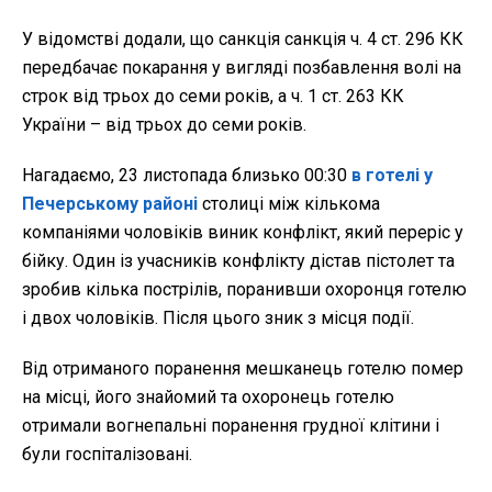
У відомстві додали, що санкція санкція ч. 4 ст. 296 КК
передбачає покарання у вигляді позбавлення волі на
строк від трьох до семи років, а ч. 1 ст. 263 КК
України – від трьох до семи років.
Нагадаємо, 23 листопада близько 00:30
в готелі у
Печерському районі
столиці між кількома
компаніями чоловіків виник конфлікт, який переріс у
бійку. Один із учасників конфлікту дістав пістолет та
зробив кілька пострілів, поранивши охоронця готелю
і двох чоловіків. Після цього зник з місця події.
Від отриманого поранення мешканець готелю помер
на місці, його знайомий та охоронець готелю
отримали вогнепальні поранення грудної клітини і
були госпіталізовані.