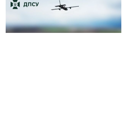
Прикордонники показали, як знищили девʼять російських
"Молній" на Харківщині
07 серпня 2025