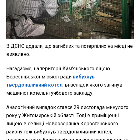
В ДСНС додали, що загиблих та потерпілих на місці не
виявлено.
Нагадаємо, на території Кам’янського ліцею
Березнівської міської ради
вибухнув
твердопаливний котел
, внаслідок якого загинув
машиніст котельні учбового закладу.
Аналогічний випадок стався 29 листопада минулого
року у Житомирській області. Тоді в приміщенні
лицею в селищі Новоозерянка Коростенського
району теж вибухнув твердопаливний котел,
внаслідок чого були зруйновані перегородки стін та