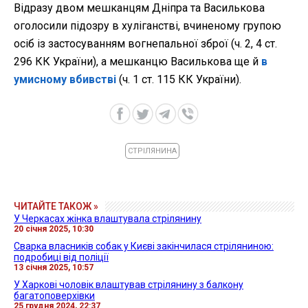
Відразу двом мешканцям Дніпра та Василькова
оголосили підозру в хуліганстві, вчиненому групою
осіб із застосуванням вогнепальної зброї (ч. 2, 4 ст.
296 КК України), а мешканцю Василькова ще й
в
умисному вбивстві
(ч. 1 ст. 115 КК України).
СТРІЛЯНИНА
ЧИТАЙТЕ ТАКОЖ »
У Черкасах жінка влаштувала стрілянину
20 січня 2025, 10:30
Сварка власників собак у Києві закінчилася стріляниною:
подробиці від поліції
13 січня 2025, 10:57
У Харкові чоловік влаштував стрілянину з балкону
багатоповерхівки
25 грудня 2024, 22:37