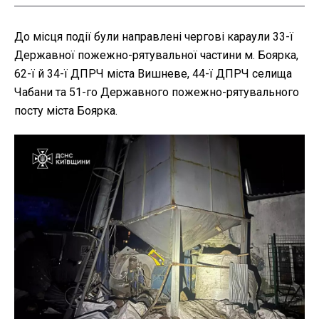
До місця події були направлені чергові караули 33-ї
Державної пожежно-рятувальної частини м. Боярка,
62-ї й 34-ї ДПРЧ міста Вишневе, 44-ї ДПРЧ селища
Чабани та 51-го Державного пожежно-рятувального
посту міста Боярка.