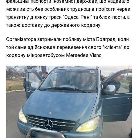
фальшиві паспорти іноземної держави, що надавало
можливість без особливих труднощів проїхати через
транзитну ділянку траси "Одеса-Рені" та блок-пости, а
також доставку до державного кордону.
Організатора затримали поблизу міста Болград, коли
той саме здійснював перевезення свого "клієнта" до
кордону мікроавтобусом Mersedes Viano.