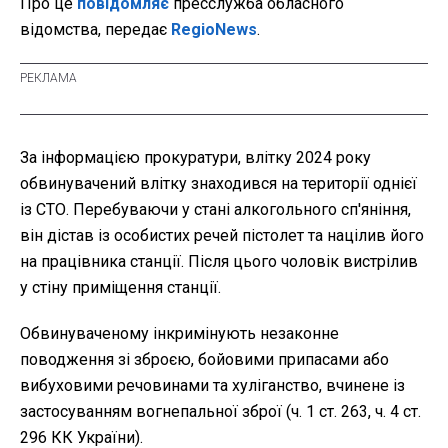
Про це
повідомляє
пресслужба обласного
відомства, передає
RegioNews
.
За інформацією прокуратури, влітку 2024 року
обвинувачений влітку знаходився на території однієї
із СТО. Перебуваючи у стані алкогольного сп'яніння,
він дістав із особистих речей пістолет та націлив його
на працівника станції. Після цього чоловік вистрілив
у стіну приміщення станції.
Обвинуваченому інкримінують незаконне
поводження зі зброєю, бойовими припасами або
вибуховими речовинами та хуліганство, вчинене із
застосуванням вогнепальної зброї (ч. 1 ст. 263, ч. 4 ст.
296 КК України).