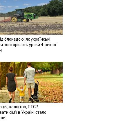
ід блокадою: як українські
и повторюють уроки 4-річної
и
ація, каліцтва, ПТСР:
ати сім'ї в Україні стало
іше