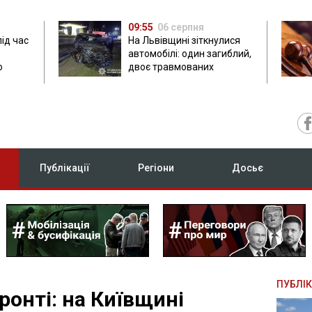
09:55
06 серпня
під час
На Львівщині зіткнулися
автомобілі: один загиблий,
ю
двоє травмованих
Публікації
Регіони
Досьє
ПУБЛІК
ронті: на Київщині