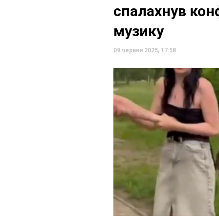
спалахнув конф
музику
09 червня 2025, 17:58