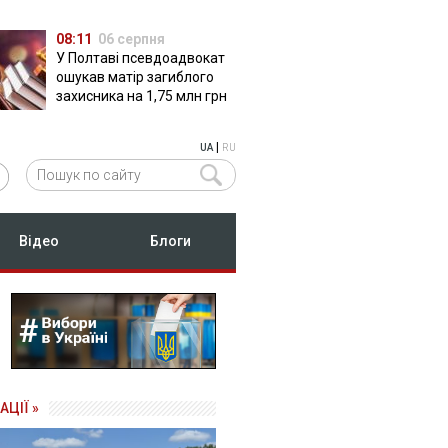
08:11
06 серпня
У Полтаві псевдоадвокат
ошукав матір загиблого
захисника на 1,75 млн грн
|
UA
RU
Відео
Блоги
АЦІЇ »