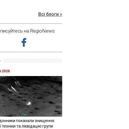
Всі блоги »
дписуйтесь на RegioNews
»
я 2026
донники показали знищення
 техніки та ліквідацію групи