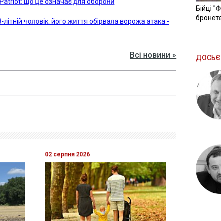
 Patriot: що це означає для оборони
Бійці "
бронете
літній чоловік: його життя обірвала ворожа атака -
Всі новини »
ДОСЬЄ
02 серпня 2026