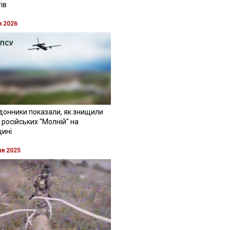
ів
я 2026
донники показали, як знищили
 російських "Молній" на
щині
ня 2025