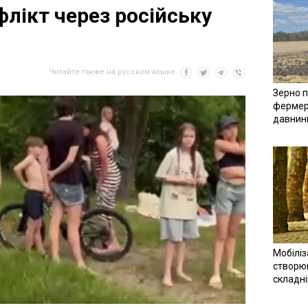
лікт через російську
Читайте также на русском языке
Зерно п
фермер
давнин
Мобіліз
створюв
складн