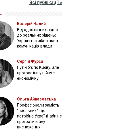
Всі публікації »
»
Валерій Чалий
Від однотипних відео
до реальних рішень:
Україні потрібна нова
комунікація влади
Сергій Фурса
Путін б'є по Києву, але
програє іншу війну –
економічну
Ольга Айвазовська
Професіонали замість
"лояльних": що
потрібно Україні, аби не
програти війну
виснаження