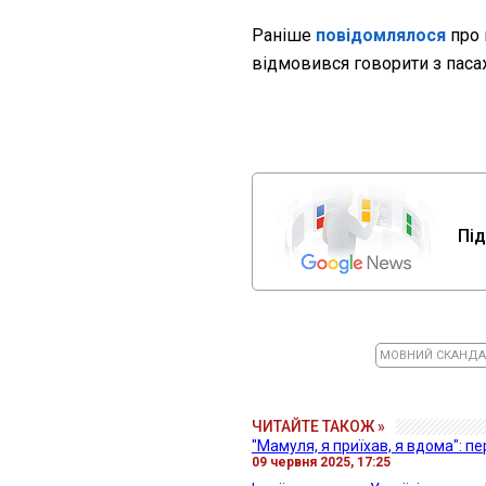
Раніше
повідомлялося
про 
відмовився говорити з пас
Під
МОВНИЙ СКАНД
ЧИТАЙТЕ ТАКОЖ »
"Мамуля, я приїхав, я вдома": п
09 червня 2025, 17:25