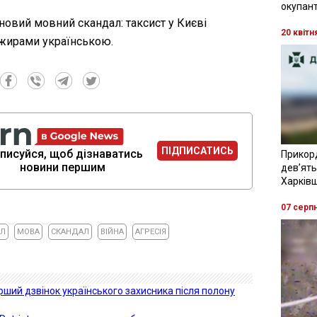
окупант
новий мовний скандал: таксист у Києві
20 квітн
ажирами українською.
ПІДПИСАТИСЬ
писуйся, щоб дізнаватись
Прикор
новини першим
девʼять
Харків
07 серп
АЛ
МОВА
СКАНДАЛ
ВІЙНА
АГРЕСІЯ
ерший дзвінок українського захисника після полону