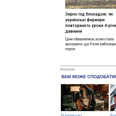
Зерно під блокадою: як
українські фермери
повторюють уроки 4-річн
давнини
Ціни обвалилися, коли стало
зрозуміло, що Росія заблоку
порти