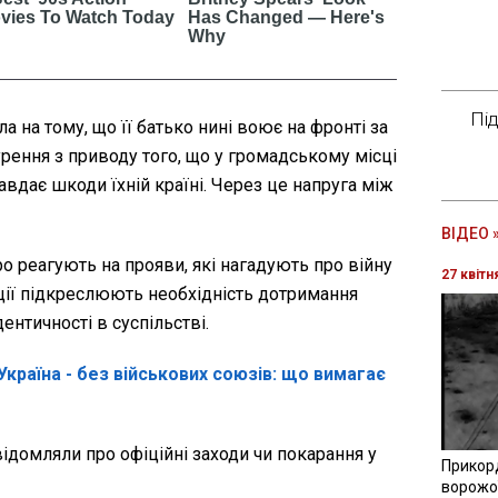
Пі
а на тому, що її батько нині воює на фронті за
рення з приводу того, що у громадському місці
авдає шкоди їхній країні. Через це напруга між
ВІДЕО 
ро реагують на прояви, які нагадують про війну
27 квітн
уації підкреслюють необхідність дотримання
дентичності в суспільстві.
 Україна - без військових союзів: що вимагає
ідомляли про офіційні заходи чи покарання у
Прикор
ворожої