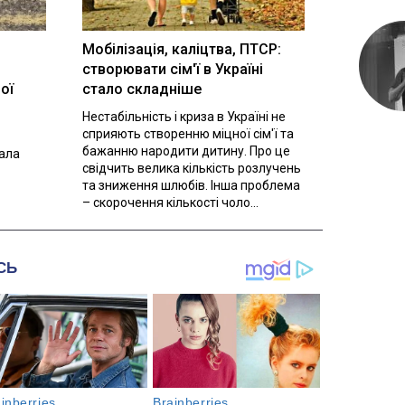
Мобілізація, каліцтва, ПТСР:
створювати сім'ї в Україні
ої
стало складніше
Нестабільність і криза в Україні не
сприяють створенню міцної сім'ї та
бажанню народити дитину. Про це
вала
свідчить велика кількість розлучень
та зниження шлюбів. Інша проблема
– скорочення кількості чоло...