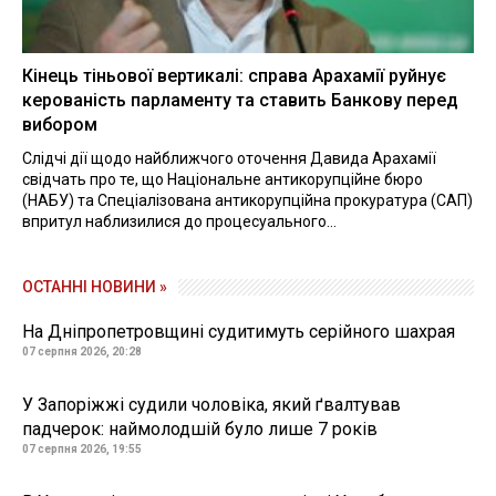
Кінець тіньової вертикалі: справа Арахамії руйнує
керованість парламенту та ставить Банкову перед
вибором
Слідчі дії щодо найближчого оточення Давида Арахамії
свідчать про те, що Національне антикорупційне бюро
(НАБУ) та Спеціалізована антикорупційна прокуратура (САП)
впритул наблизилися до процесуального...
ОСТАННІ НОВИНИ »
На Дніпропетровщині судитимуть серійного шахрая
07 серпня 2026, 20:28
У Запоріжжі судили чоловіка, який ґвалтував
падчерок: наймолодшій було лише 7 років
07 серпня 2026, 19:55