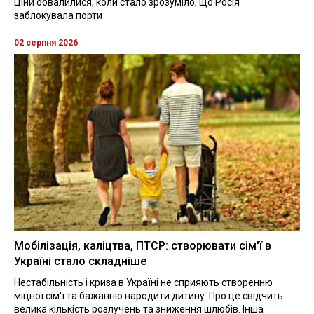
Ціни обвалилися, коли стало зрозуміло, що Росія
заблокувала порти
02 серпня 2026
Мобілізація, каліцтва, ПТСР: створювати сім'ї в
Україні стало складніше
Нестабільність і криза в Україні не сприяють створенню
міцної сім'ї та бажанню народити дитину. Про це свідчить
велика кількість розлучень та зниження шлюбів. Інша