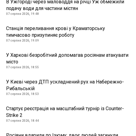
В Ужгороді через маловоддя на річці Уж обмежили
подачу води для частини містян
07 серпня 2026, 19:48
Станція переливання крові у Краматорську
тимчасово призупиняє роботу
07 серпня 2026, 19:09
У Харкові безробітний допомагав росіянам атакувати
місто
07 серпня 2026, 18:55
У Києві через ДТП ускладнений рух на Набережно-
Рибальській
07 серпня 2026, 18:53
Стартує реєстрація на масштабний турнір із Counter-
Strike 2
07 серпня 2026, 18:44
Росіяни вдарили по Ізюму: двоє людей загинули