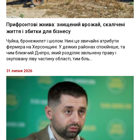
Прифронтові жнива: знищений врожай, скалічені
життя і збитки для бізнесу
Чуйка, бронежилет і шолом. Нині це звичайні атрибути
фермера на Херсонщині. У деяких районах спокійніше, та
чим ближчий Дніпро, який розділяє звільнену праву і
окуповану ліву частину області, тим біль...
31 липня 2026