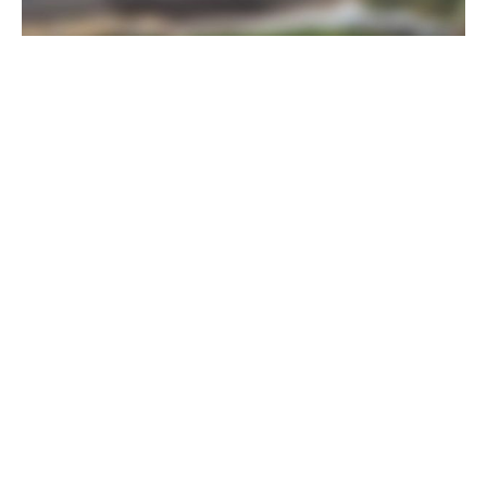
Прикордонники показали, як знищили девʼять російських
"Молній" на Харківщині
07 серпня 2025
Бійці "Фенікса" ліквідували піхоту й бронетехніку ворога на
Донеччині
Всі відео »