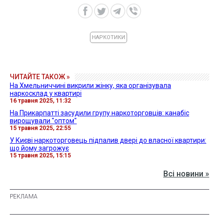
НАРКОТИКИ
ЧИТАЙТЕ ТАКОЖ »
На Хмельниччині викрили жінку, яка організувала
наркосклад у квартирі
16 травня 2025, 11:32
На Прикарпатті засудили групу наркоторговців: канабіс
вирощували "оптом"
15 травня 2025, 22:55
У Києві наркоторговець підпалив двері до власної квартири:
що йому загрожує
15 травня 2025, 15:15
Всі новини »