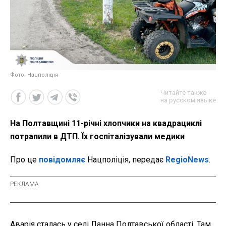
Фото: Нацполіція
Читайте также
на русском языке
На Полтавщині 11-річні хлопчики на квадрациклі
потрапили в ДТП. Їх госпіталізували медики
Про це
повідомляє
Нацполіція, передає
RegioNews
.
Аварія сталась у селі Ланна Полтавської області. Там