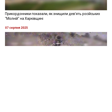
Прикордонники показали, як знищили девʼять російських
"Молній" на Харківщині
07 серпня 2025
Бійці "Фенікса" ліквідували піхоту й бронетехніку ворога на
Донеччині
Всі відео »