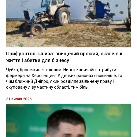
Прифронтові жнива: знищений врожай, скалічені
життя і збитки для бізнесу
Чуйка, бронежилет і шолом. Нині це звичайні атрибути
фермера на Херсонщині. У деяких районах спокійніше, та
чим ближчий Дніпро, який розділяє звільнену праву і
окуповану ліву частину області, тим біль...
31 липня 2026