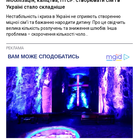
Мобілізація, каліцтва, ПТСР: створювати сім'ї в
Україні стало складніше
Нестабільність і криза в Україні не сприяють створенню
міцної сім'ї та бажанню народити дитину. Про це свідчить
велика кількість розлучень та зниження шлюбів. Інша
проблема – скорочення кількості чоло...