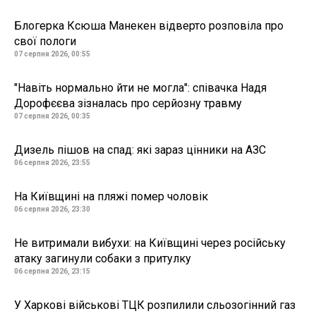
Блогерка Ксюша Манекен відверто розповіла про
свої пологи
07 серпня 2026, 00:55
"Навіть нормально йти не могла": співачка Надя
Дорофєєва зізналась про серйозну травму
07 серпня 2026, 00:35
Дизель пішов на спад: які зараз цінники на АЗС
06 серпня 2026, 23:55
На Київщині на пляжі помер чоловік
06 серпня 2026, 23:30
Не витримали вибухи: на Київщині через російську
атаку загинули собаки з притулку
06 серпня 2026, 23:15
У Харкові військові ТЦК розпилили сльозогінний газ