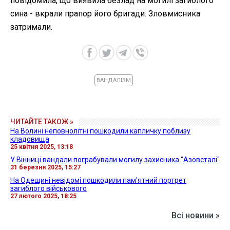
повідомила, що виявила безлад на могилі загиблого
сина - вкрали прапор його бригади. Зловмисника
затримали.
ВАНДАЛІЗМ
ЧИТАЙТЕ ТАКОЖ »
На Волині неповнолітні пошкодили капличку поблизу
кладовища
25 квітня 2025, 13:18
У Вінниці вандали пограбували могилу захисника "Азовсталі"
31 березня 2025, 15:27
На Одещині невідомі пошкодили пам'ятний портрет
загиблого військового
27 лютого 2025, 18:25
Всі новини »