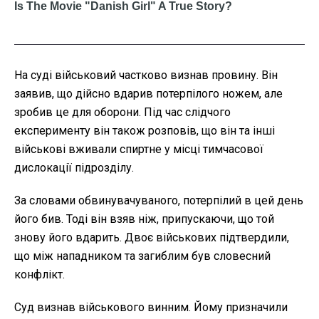
На суді військовий частково визнав провину. Він
заявив, що дійсно вдарив потерпілого ножем, але
зробив це для оборони. Під час слідчого
експерименту він також розповів, що він та інші
військові вживали спиртне у місці тимчасової
дислокації підрозділу.
За словами обвинувачуваного, потерпілий в цей день
його бив. Тоді він взяв ніж, припускаючи, що той
знову його вдарить. Двоє військових підтвердили,
що між нападником та загиблим був словесний
конфлікт.
Суд визнав військового винним. Йому призначили