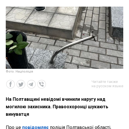
Фото: Нацполіція
Читайте также
на русском языке
На Полтавщині невідомі вчинили наругу над
могилою захисника. Правоохоронці шукають
винуватця
Про це
повідомляє
поліція Полтавської області,