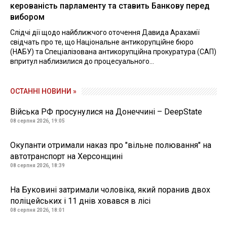
керованість парламенту та ставить Банкову перед
вибором
Слідчі дії щодо найближчого оточення Давида Арахамії
свідчать про те, що Національне антикорупційне бюро
(НАБУ) та Спеціалізована антикорупційна прокуратура (САП)
впритул наблизилися до процесуального...
ОСТАННІ НОВИНИ »
Війська РФ просунулися на Донеччині – DeepState
08 серпня 2026, 19:05
Окупанти отримали наказ про "вільне полювання" на
автотранспорт на Херсонщині
08 серпня 2026, 18:39
На Буковині затримали чоловіка, який поранив двох
поліцейських і 11 днів ховався в лісі
08 серпня 2026, 18:01