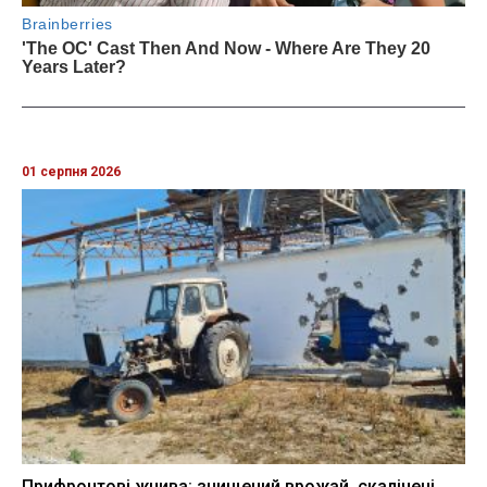
01 серпня 2026
Прифронтові жнива: знищений врожай, скалічені