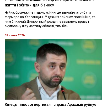
життя і збитки для бізнесу
Чуйка, бронежилет і шолом. Нині це звичайні атрибути
фермера на Херсонщині. У деяких районах спокійніше, та
чим ближчий Дніпро, який розділяє звільнену праву і
окуповану ліву частину області, тим біль...
31 липня 2026
Кінець тіньової вертикалі: справа Арахамії руйнує