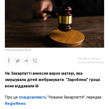
Ілюстративне фото
Читайте также
на русском языке
На Закарпатті винесли вирок матері, яка
змушувала дітей жебракувати. "Зароблені" гроші
вони віддавали їй
Про це
повідомляють
"Новини Закарпаття", передає
RegioNews
.