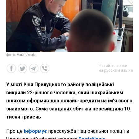
фото: Нацполіція
Читайте также
на русском языке
У місті Ічня Прилуцького району поліцейські
викрили 22-річного чоловіка, який шахрайським
шляхом оформив два онлайн-кредити на ім’я свого
знайомого. Сума завданих збитків перевищила 10
тисяч гривень
Про це
інформує
пресслужба Національної поліції в