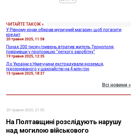
ЧИТАЙТЕ ТАКОЖ »
У Рівному юнак обікрав музичний магазин, щоб погасити
кредит
20 травня 2025, 11:58
Понад 200 тисяч гривень втратив житель Тернополя,
повіривши у пропозицію "легкого заробітку"
19 травня 2025, 12:35
До України з Німеччини екстрадували іноземця,
підозрюваного у шахрайстві на 4 млн грн
15 травня 2025, 18:37
Всі новини »
20 травня 2025, 21:55
На Полтавщині розслідують нарушу
над могилою військового