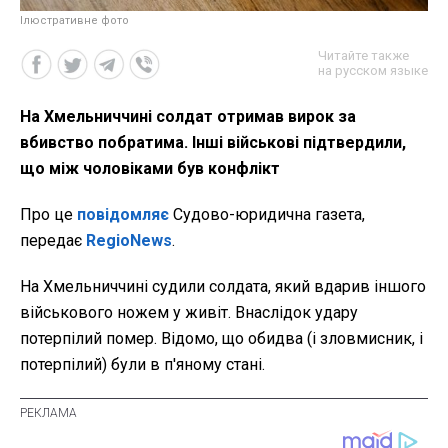
Ілюстративне фото
Читайте также
на русском языке
На Хмельниччині солдат отримав вирок за
вбивство побратима. Інші військові підтвердили,
що між чоловіками був конфлікт
Про це
повідомляє
Судово-юридична газета,
передає
RegioNews
.
На Хмельниччині судили солдата, який вдарив іншого
військового ножем у живіт. Внаслідок удару
потерпілий помер. Відомо, що обидва (і зловмисник, і
потерпілий) були в п'яному стані.