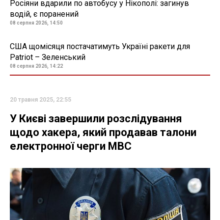
Росіяни вдарили по автобусу у Нікополі: загинув
водій, є поранений
08 серпня 2026, 14:50
США щомісяця постачатимуть Україні ракети для
Patriot – Зеленський
08 серпня 2026, 14:22
20 травня 2025, 22:55
У Києві завершили розслідування
щодо хакера, який продавав талони
електронної черги МВС