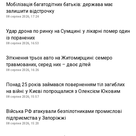
Мобілізація багатодітних батьків: держава має
залишити відстрочку
08 серпня 2026, 17:24
Удар дрона по ринку на Сумщині: у лікарні помер один
із поранених
08 серпня 2026, 16:53
Зіткнення трьох авто на Житомирщині: семеро
травмованих, серед них – двоє дітей
08 серпня 2026, 16:26
Понад 25 років займався поверненням тіл загиблих
на війні: у Києві попрощалися з Олексієм Юковим
08 серпня 2026, 15:57
Війська РФ атакували безпілотниками промислові
підприємства у Запоріжжі
08 серпня 2026, 15:20