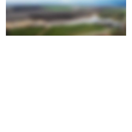
Прикордонники показали, як знищили девʼять російських
"Молній" на Харківщині
07 серпня 2025
Бійці "Фенікса" ліквідували піхоту й бронетехніку ворога на