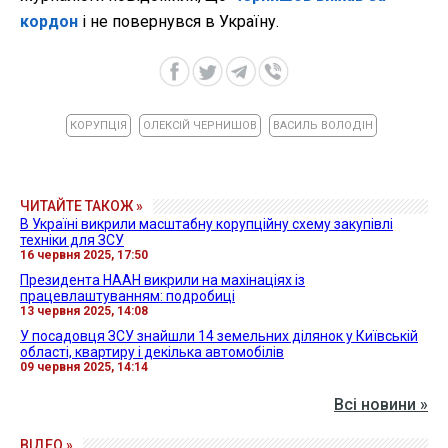
кордон
і не повернувся в Україну.
КОРУПЦІЯ
ОЛЕКСІЙ ЧЕРНИШОВ
ВАСИЛЬ ВОЛОДІН
ЧИТАЙТЕ ТАКОЖ »
В Україні викрили масштабну корупційну схему закупівлі
техніки для ЗСУ
16 червня 2025, 17:50
Президента НААН викрили на махінаціях із
працевлаштуванням: подробиці
13 червня 2025, 14:08
У посадовця ЗСУ знайшли 14 земельних ділянок у Київській
області, квартиру і декілька автомобілів
09 червня 2025, 14:14
Всі новини »
ВІДЕО »