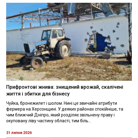
Прифронтові жнива: знищений врожай, скалічені
життя і збитки для бізнесу
Чуйка, бронежилет і шолом. Нині це звичайні атрибути
фермера на Херсонщині. У деяких районах спокійніше, та
чим ближчий Дніпро, який розділяє звільнену праву і
окуповану ліву частину області, тим біль...
31 липня 2026