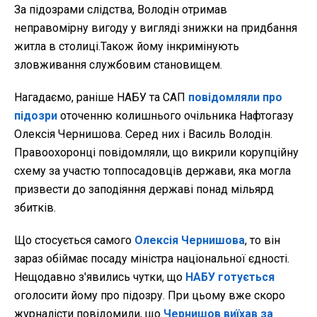
За підозрами слідства, Володін отримав
неправомірну вигоду у вигляді знижки на придбання
житла в столиці.Також йому інкримінують
зловживання службовим становищем.
Нагадаємо, раніше НАБУ та САП
повідомляли про
підозри
оточенню колишнього очільника Нафтогазу
Олексія Чернишова. Серед них і Василь Володін.
Правоохоронці повідомляли, що викрили корупційну
схему за участю топпосадовців держави, яка могла
призвести до заподіяння державі понад мільярд
збитків.
Що стосується самого
Олексія Чернишова
, то він
зараз обіймає посаду міністра національної єдності.
Нещодавно з'явились чутки, що
НАБУ готується
оголосити йому про підозру. При цьому вже скоро
журналісти повідомили, що
Чернишов виїхав за