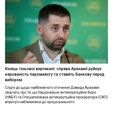
Кінець тіньової вертикалі: справа Арахамії руйнує
керованість парламенту та ставить Банкову перед
вибором
Слідчі дії щодо найближчого оточення Давида Арахамії
свідчать про те, що Національне антикорупційне бюро
(НАБУ) та Спеціалізована антикорупційна прокуратура (САП)
впритул наблизилися до процесуального...