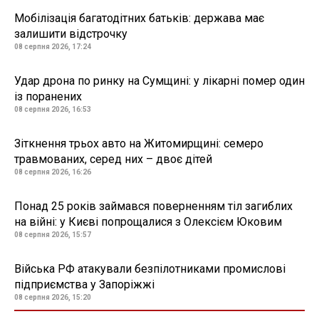
Мобілізація багатодітних батьків: держава має
залишити відстрочку
08 серпня 2026, 17:24
Удар дрона по ринку на Сумщині: у лікарні помер один
із поранених
08 серпня 2026, 16:53
Зіткнення трьох авто на Житомирщині: семеро
травмованих, серед них – двоє дітей
08 серпня 2026, 16:26
Понад 25 років займався поверненням тіл загиблих
на війні: у Києві попрощалися з Олексієм Юковим
08 серпня 2026, 15:57
Війська РФ атакували безпілотниками промислові
підприємства у Запоріжжі
08 серпня 2026, 15:20