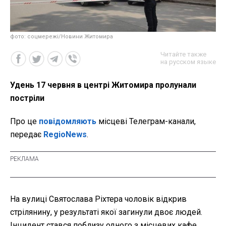
фото: соцмережі/Новини Житомира
Читайте также
на русском языке
Удень 17 червня в центрі Житомира пролунали
постріли
Про це
повідомляють
місцеві Телеграм-канали,
передає
RegioNews
.
На вулиці Святослава Ріхтера чоловік відкрив
стрілянину, у результаті якої загинули двоє людей.
Інцидент стався поблизу одного з місцевих кафе.