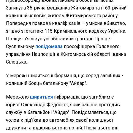
Правоохоронці вже встановили особи загиблих.
Загинула 36-річна мешканка Житомира та її 63-річний
колишній чоловік, житель Житомирського району.
Попередня правова кваліфікація — умисне вбивство,
згідно зі статтею 115 Кримінального кодексу України.
Поліція з’ясовує усі обставини трагедії. Про це
Суспільному
повідомила
пресофіцерка Головного
управління Нацполіції в Житомирській області Іванна
Сілецька.
У мережі шириться інформація, що серед загиблих -
колишній боєць батальйону "Айдар".
Мережею
шириться
інформація, що загиблим є
юрист Олександр Федосюк, який раніше проходив
службу в батальйоні "Айдар". Повідомляється, що
чоловік під’їхав до автомобіля своєї колишньої
дружини та відкрив вогонь по ній. Після цього він