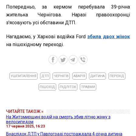
Попередньо, за кермом перебувала 39-річна
жителька Чернігова. Наразі правоохоронці
з'ясовують усі обставини ДТП.
Нагадаємо, у Харкові водійка Ford
збила двох жінок
на пішохідному переході.
УШПИТАЛЕННЯ
ДТП
ЧЕРНІГІВ
АВАРІЯ
ДИТИНА
ПЕРЕХІД
ПІШОХІД
ПІДЛІТОК
ТРАВМИ
ЧИТАЙТЕ ТАКОЖ »
На Житомирщині водій на смерть збив літню жінку з
велосипедом
17 червня 2025, 16:23
Внаслідок ДТП у Павлограді постраждала 4-річна дитина