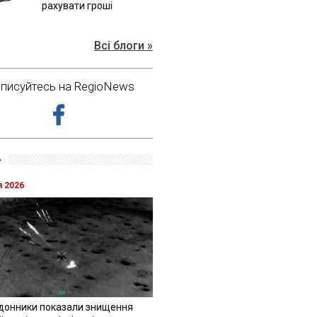
рахувати гроші
Всі блоги »
дписуйтесь на RegioNews
»
я 2026
донники показали знищення