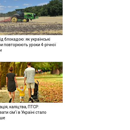
ід блокадою: як українські
и повторюють уроки 4-річної
и
ація, каліцтва, ПТСР:
ати сім'ї в Україні стало
іше