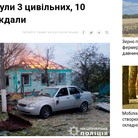
ули 3 цивільних, 10
ждали
Читайте также на русском языке
Зерно п
фермер
давнин
Мобіліз
створюв
складн