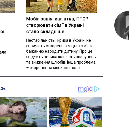
Мобілізація, каліцтва, ПТСР:
створювати сім'ї в Україні
ої
стало складніше
Нестабільність і криза в Україні не
сприяють створенню міцної сім'ї та
бажанню народити дитину. Про це
вала
свідчить велика кількість розлучень
та зниження шлюбів. Інша проблема
– скорочення кількості чоло...