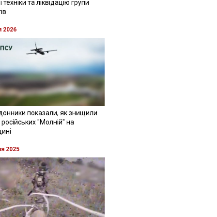
 техніки та ліквідацію групи
ів
я 2026
донники показали, як знищили
 російських "Молній" на
щині
ня 2025