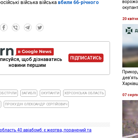
ворожої
російські війська війська
вбили 66-річного
окупант
20 квітн
ПІДПИСАТИСЬ
писуйся, щоб дізнаватись
новини першим
Прикор
девʼять
Харків
ОБСТРІЛИ
ЗАГИБЛІ
ОКУПАНТИ
ХЕРСОНСЬКА ОБЛАСТЬ
07 серп
ПРОКУДІН ОЛЕКСАНДР СЕРГІЙОВИЧ
область 40 авіабомб: є жертва, поранений та