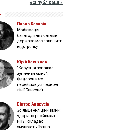
Всі публікації »
»
Павло Казарін
Мобілізація
багатодітних батьків:
держава має залишити
відстрочку
Юрій Касьянов
"Корупція заважає
зупинити війну":
Федоров вже
перейшов усі червоні
лінії Банкової
Віктор Андрусів
Збільшення ціни війни:
удари по російських
НПЗ і складах
змушують Путіна