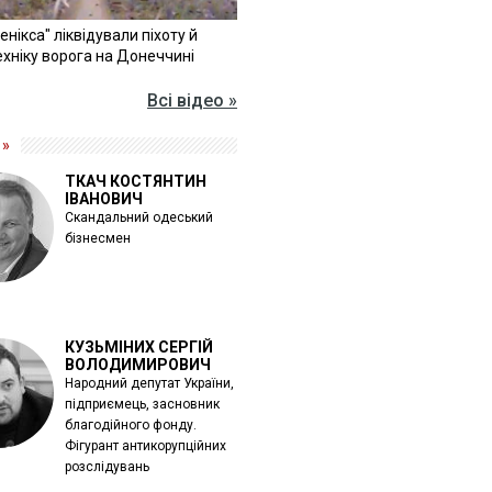
Фенікса" ліквідували піхоту й
хніку ворога на Донеччині
Всі відео »
 »
ТКАЧ КОСТЯНТИН
ІВАНОВИЧ
Скандальний одеський
бізнесмен
КУЗЬМІНИХ СЕРГІЙ
ВОЛОДИМИРОВИЧ
Народний депутат України,
підприємець, засновник
благодійного фонду.
Фігурант антикорупційних
розслідувань