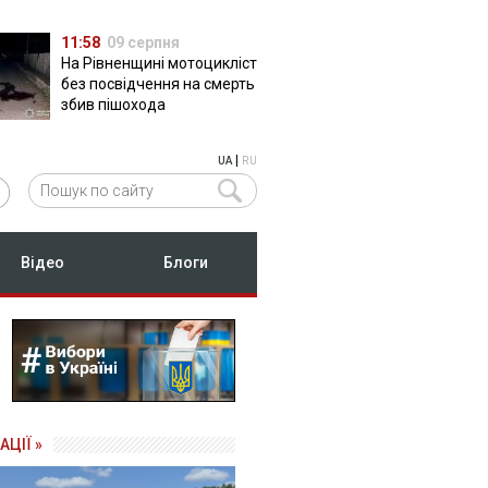
11:58
09 серпня
На Рівненщині мотоцикліст
без посвідчення на смерть
збив пішохода
|
UA
RU
Відео
Блоги
АЦІЇ »