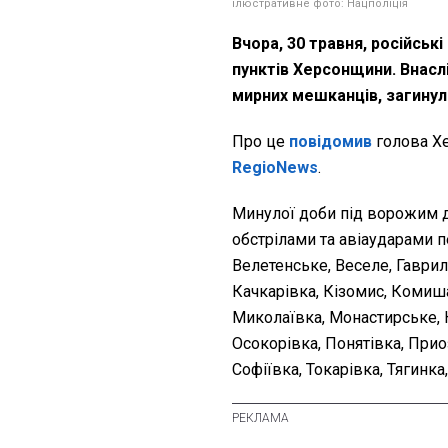
ілюстративне фото: Нацполіція
Вчора, 30 травня, російськ
пунктів Херсонщини. Внасл
мирних мешканців, загинул
Про це
повідомив
голова Х
RegioNews
.
Минулої доби під ворожим 
обстрілами та авіаударами п
Велетенське, Веселе, Гаврил
Качкарівка, Кізомис, Комиша
Миколаївка, Монастирське, 
Осокорівка, Понятівка, При
Софіївка, Токарівка, Тягинк