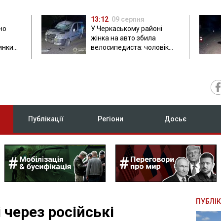
13:12
09 серпня
но
У Черкаському районі
жінка на авто збила
инки
велосипедиста: чоловік
загинув на місці
Публікації
Регіони
Досьє
ПУБЛІК
через російські