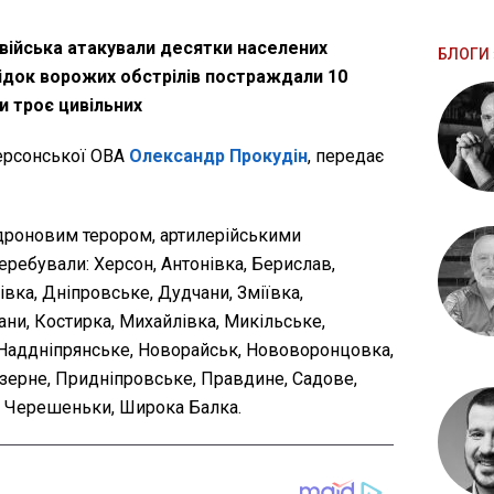
і війська атакували десятки населених
БЛОГИ 
ідок ворожих обстрілів постраждали 10
и троє цивільних
ерсонської ОВА
Олександр Прокудін
, передає
дроновим терором, артилерійськими
еребували: Херсон, Антонівка, Берислав,
івка, Дніпровське, Дудчани, Зміївка,
ни, Костирка, Михайлівка, Микільське,
Наддніпрянське, Новорайськ, Нововоронцовка,
озерне, Придніпровське, Правдине, Садове,
а, Черешеньки, Широка Балка.