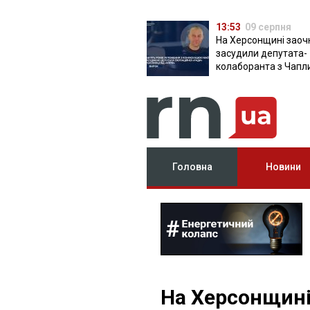
13:53
09 серпня
На Херсонщині заоч
засудили депутата-
колаборанта з Чапл
від КПРФ
Головна
Новини
На Херсонщині 