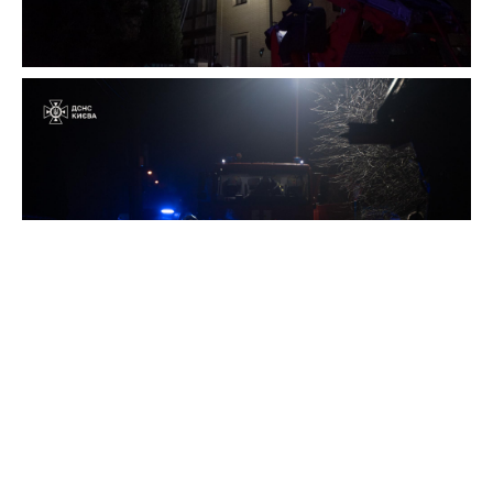
Нагадаємо, раніше повідомлялося про
масштабну
пожежу
на ринку на столичній Оболоні.