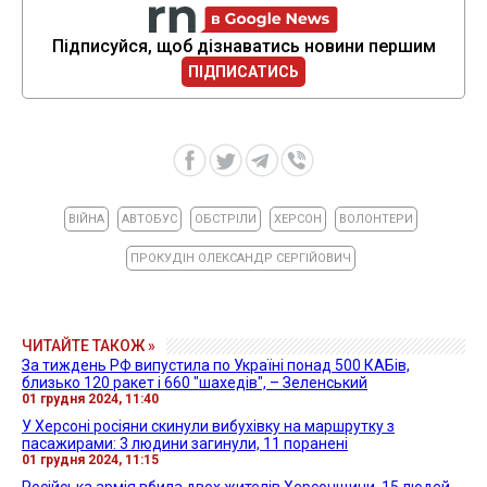
Підписуйся, щоб дізнаватись новини першим
ПІДПИСАТИСЬ
ВІЙНА
АВТОБУС
ОБСТРІЛИ
ХЕРСОН
ВОЛОНТЕРИ
ПРОКУДІН ОЛЕКСАНДР СЕРГІЙОВИЧ
ЧИТАЙТЕ ТАКОЖ »
За тиждень РФ випустила по Україні понад 500 КАБів,
близько 120 ракет і 660 "шахедів", – Зеленський
01 грудня 2024, 11:40
У Херсоні росіяни скинули вибухівку на маршрутку з
пасажирами: 3 людини загинули, 11 поранені
01 грудня 2024, 11:15
Російська армія вбила двох жителів Херсонщини, 15 людей