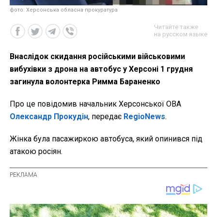
фото: Херсонська обласна прокуратура
Читайте также
на русском языке
Внаслідок скидання російськими військовими
вибухівки з дрона на автобус у Херсоні 1 грудня
загинула волонтерка Римма Бараненко
Про це повідомив начальник Херсонської ОВА
Олександр Прокудін
, передає
RegioNews
.
Жінка була пасажиркою автобуса, який опинився під
атакою росіян.