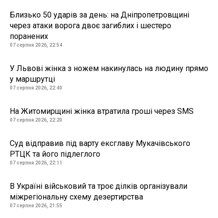
Близько 50 ударів за день: на Дніпропетровщині
через атаки ворога двоє загиблих і шестеро
поранених
07 серпня 2026, 22:54
У Львові жінка з ножем накинулась на людину прямо
у маршрутці
07 серпня 2026, 22:40
На Житомирщині жінка втратила гроші через SMS
07 серпня 2026, 22:20
Суд відправив під варту ексглаву Мукачівського
РТЦК та його підлеглого
07 серпня 2026, 22:11
В Україні військовий та троє ділків організували
міжрегіональну схему дезертирства
07 серпня 2026, 21:55