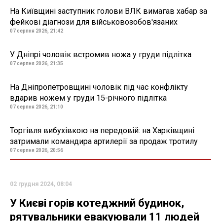
На Київщині заступник голови ВЛК вимагав хабар за
фейкові діагнози для військовозобов'язаних
07 серпня 2026, 21:42
У Дніпрі чоловік встромив ножа у груди підлітка
07 серпня 2026, 21:35
На Дніпропетровщині чоловік під час конфлікту
вдарив ножем у груди 15-річного підлітка
07 серпня 2026, 21:10
Торгівля вибухівкою на передовій: на Харківщині
затримали командира артилерії за продаж тротилу
07 серпня 2026, 20:56
02 грудня 2024, 08:04
У Києві горів котеджний будинок,
рятувальники евакуювали 11 людей