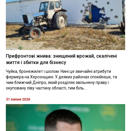
Прифронтові жнива: знищений врожай, скалічені
життя і збитки для бізнесу
Чуйка, бронежилет і шолом. Нині це звичайні атрибути
фермера на Херсонщині. У деяких районах спокійніше, та
чим ближчий Дніпро, який розділяє звільнену праву і
окуповану ліву частину області, тим біль...
31 липня 2026