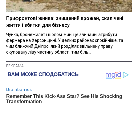
Прифронтові жнива: знищений врожай, скалічені
життя і збитки для бізнесу
Чуйка, бронежилет і шолом. Нині це звичайні атрибути
фермера на Херсонщині. У деяких районах спокійніше, та
чим ближчий Дніпро, який розділяє звільнену праву і
окуповану ліву частину області, тим біль...