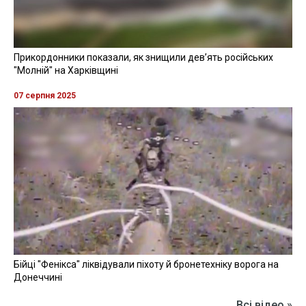
Прикордонники показали, як знищили девʼять російських
"Молній" на Харківщині
07 серпня 2025
Бійці "Фенікса" ліквідували піхоту й бронетехніку ворога на
Донеччині
Всі відео »