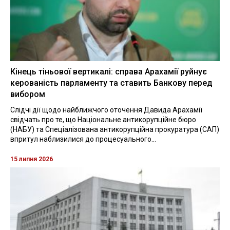
Кінець тіньової вертикалі: справа Арахамії руйнує
керованість парламенту та ставить Банкову перед
вибором
Слідчі дії щодо найближчого оточення Давида Арахамії
свідчать про те, що Національне антикорупційне бюро
(НАБУ) та Спеціалізована антикорупційна прокуратура (САП)
впритул наблизилися до процесуального...
15 липня 2026