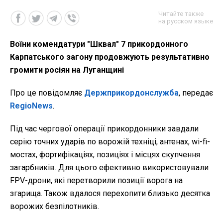
Читайте также
на русском языке
Воїни комендатури "Шквал" 7 прикордонного
Карпатського загону продовжують результативно
громити росіян на Луганщині
Про це повідомляє
Держприкордонслужба
, передає
RegioNews
.
Під час чергової операції прикордонники завдали
серію точних ударів по ворожій техніці, антенах, wi-fi-
мостах, фортифікаціях, позиціях і місцях скупчення
загарбників. Для цього ефективно використовували
FPV-дрони, які перетворили позиції ворога на
згарища. Також вдалося перехопити близько десятка
ворожих безпілотників.