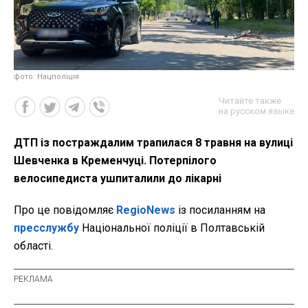
фото: Нацполіція
Читайте также
на русском языке
ДТП із постраждалим трапилася 8 травня на вулиці
Шевченка в Кременчуці. Потерпілого
велосипедиста ушпиталили до лікарні
Про це повідомляє
RegioNews
із посиланням на
пресслужбу
Національної поліції в Полтавській
області.