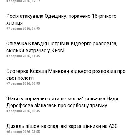
07 серпня 2026, 07:17
Росія атакувала Одещину: поранено 16-річного
хлопця
07 серпня 2026, 07:05
Співачка Клавдія Петрівна відверто розповіла,
скільки витрачає у Києві
07 серпня 2026, 01:35
Блогерка Ксюша Манекен відверто розповіла про
свої пологи
07 серпня 2026, 00:55
"Навіть нормально йти не могла": співачка Надя
Дорофєєва зізналась про серйозну травму
07 серпня 2026, 00:35
Дизель пішов на спад: які зараз цінники на АЗС
06 серпня 2026, 23:55