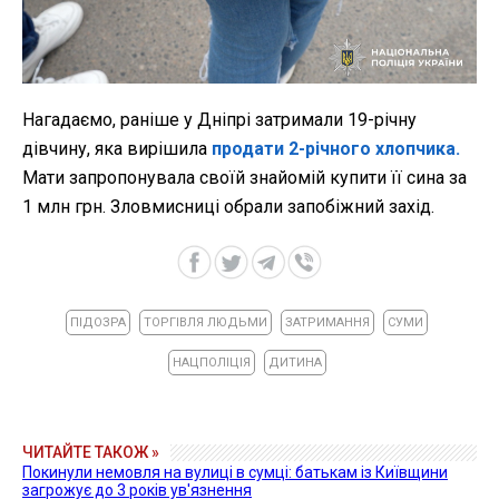
Нагадаємо, раніше у Дніпрі затримали 19-річну
дівчину, яка вирішила
продати 2-річного хлопчика.
Мати запропонувала своїй знайомій купити її сина за
1 млн грн. Зловмисниці обрали запобіжний захід.
ПІДОЗРА
ТОРГІВЛЯ ЛЮДЬМИ
ЗАТРИМАННЯ
СУМИ
НАЦПОЛІЦІЯ
ДИТИНА
ЧИТАЙТЕ ТАКОЖ »
Покинули немовля на вулиці в сумці: батькам із Київщини
загрожує до 3 років ув'язнення