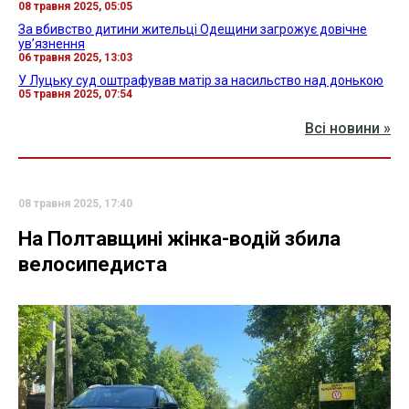
08 травня 2025, 05:05
За вбивство дитини жительці Одещини загрожує довічне
увʼязнення
06 травня 2025, 13:03
У Луцьку суд оштрафував матір за насильство над донькою
05 травня 2025, 07:54
Всі новини »
08 травня 2025, 17:40
На Полтавщині жінка-водій збила
велосипедиста