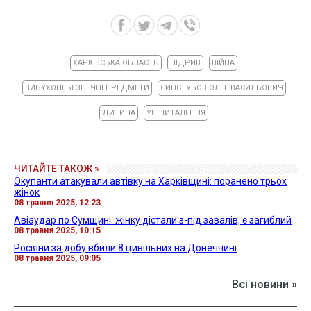
ХАРКІВСЬКА ОБЛАСТЬ
ПІДРИВ
ВІЙНА
ВИБУХОНЕБЕЗПЕЧНІ ПРЕДМЕТИ
СИНЄГУБОВ ОЛЕГ ВАСИЛЬОВИЧ
ДИТИНА
УШПИТАЛЕННЯ
ЧИТАЙТЕ ТАКОЖ »
Окупанти атакували автівку на Харківщині: поранено трьох
жінок
08 травня 2025, 12:23
Авіаудар по Сумщині: жінку дістали з-під завалів, є загиблий
08 травня 2025, 10:15
Росіяни за добу вбили 8 цивільних на Донеччині
08 травня 2025, 09:05
Всі новини »