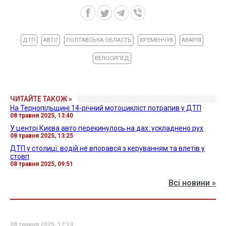
ДТП
АВТО
ПОЛТАВСЬКА ОБЛАСТЬ
КРЕМЕНЧУК
АВАРІЯ
ВЕЛОСИПЕД
ЧИТАЙТЕ ТАКОЖ »
На Тернопільщині 14-річний мотоцикліст потрапив у ДТП
08 травня 2025, 13:40
У центрі Києва авто перекинулось на дах: ускладнено рух
08 травня 2025, 13:25
ДТП у столиці: водій не впорався з керуванням та влетів у
стовп
08 травня 2025, 09:51
Всі новини »
08 травня 2025, 17:13