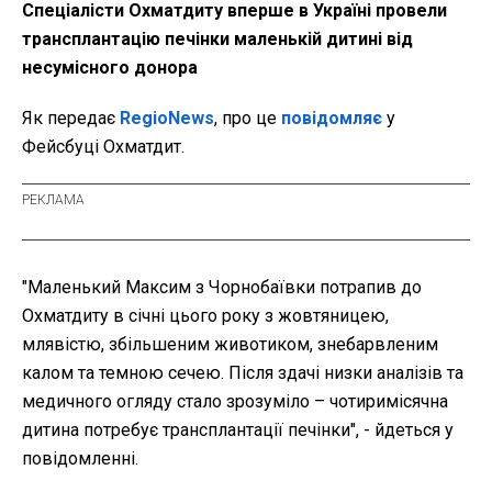
Спеціалісти Охматдиту вперше в Україні провели
трансплантацію печінки маленькій дитині від
несумісного донора
Як передає
RegioNews
, про це
повідомляє
у
Фейсбуці Охматдит.
"Маленький Максим з Чорнобаївки потрапив до
Охматдиту в січні цього року з жовтяницею,
млявістю, збільшеним животиком, знебарвленим
калом та темною сечею. Після здачі низки аналізів та
медичного огляду стало зрозуміло – чотиримісячна
дитина потребує трансплантації печінки", - йдеться у
повідомленні.