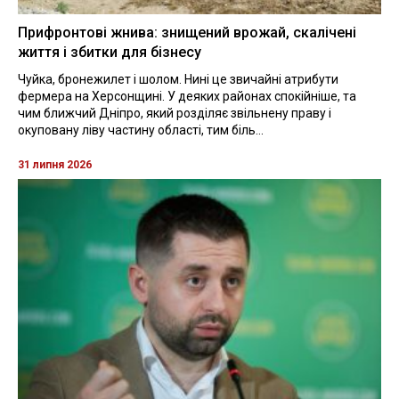
Прифронтові жнива: знищений врожай, скалічені
життя і збитки для бізнесу
Чуйка, бронежилет і шолом. Нині це звичайні атрибути
фермера на Херсонщині. У деяких районах спокійніше, та
чим ближчий Дніпро, який розділяє звільнену праву і
окуповану ліву частину області, тим біль...
31 липня 2026