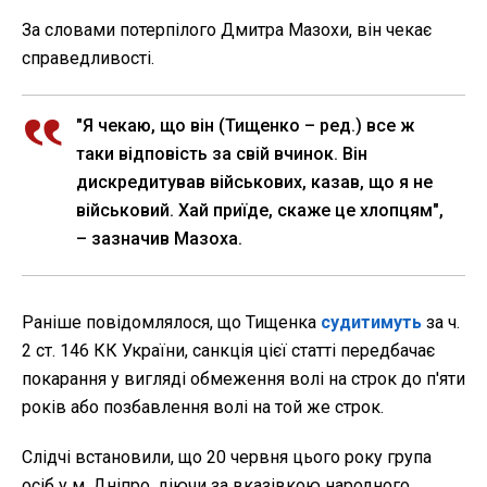
За словами потерпілого Дмитра Мазохи, він чекає
справедливості.
"Я чекаю, що він (Тищенко – ред.) все ж
таки відповість за свій вчинок. Він
дискредитував військових, казав, що я не
військовий. Хай приїде, скаже це хлопцям",
– зазначив Мазоха.
Раніше повідомлялося, що Тищенка
судитимуть
за ч.
2 ст. 146 КК України, санкція цієї статті передбачає
покарання у вигляді обмеження волі на строк до п'яти
років або позбавлення волі на той же строк.
Слідчі встановили, що 20 червня цього року група
осіб у м. Дніпро, діючи за вказівкою народного