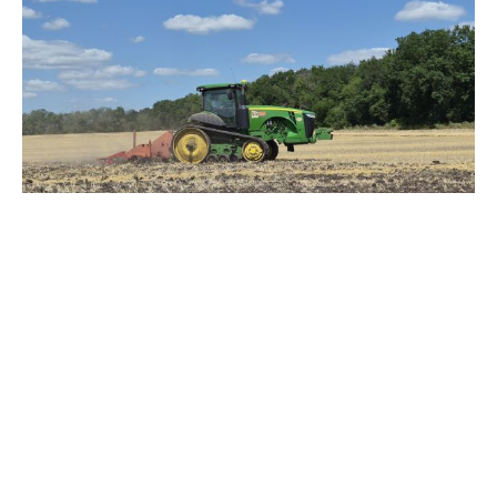
Зерно під блокадою: як українські фермери повторюють
уроки 4-річної давнини