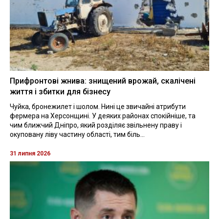
Прифронтові жнива: знищений врожай, скалічені
життя і збитки для бізнесу
Чуйка, бронежилет і шолом. Нині це звичайні атрибути
фермера на Херсонщині. У деяких районах спокійніше, та
чим ближчий Дніпро, який розділяє звільнену праву і
окуповану ліву частину області, тим біль...
31 липня 2026