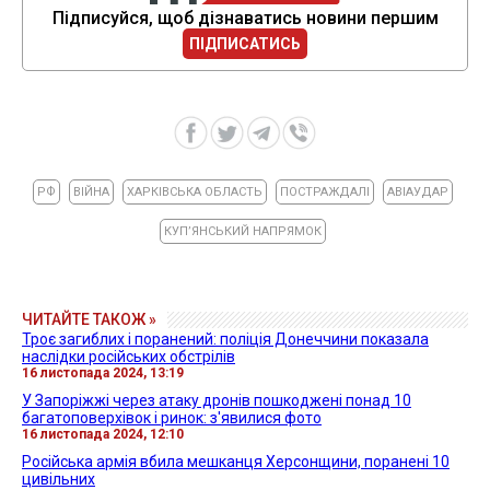
Підписуйся, щоб дізнаватись новини першим
ПІДПИСАТИСЬ
РФ
ВІЙНА
ХАРКІВСЬКА ОБЛАСТЬ
ПОСТРАЖДАЛІ
АВІАУДАР
КУПʼЯНСЬКИЙ НАПРЯМОК
ЧИТАЙТЕ ТАКОЖ »
Троє загиблих і поранений: поліція Донеччини показала
наслідки російських обстрілів
16 листопада 2024, 13:19
У Запоріжжі через атаку дронів пошкоджені понад 10
багатоповерхівок і ринок: з'явилися фото
16 листопада 2024, 12:10
Російська армія вбила мешканця Херсонщини, поранені 10
цивільних