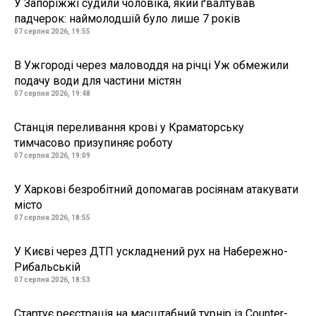
У Запоріжжі судили чоловіка, який ґвалтував
падчерок: наймолодшій було лише 7 років
07 серпня 2026, 19:55
В Ужгороді через маловоддя на річці Уж обмежили
подачу води для частини містян
07 серпня 2026, 19:48
Станція переливання крові у Краматорську
тимчасово призупиняє роботу
07 серпня 2026, 19:09
У Харкові безробітний допомагав росіянам атакувати
місто
07 серпня 2026, 18:55
У Києві через ДТП ускладнений рух на Набережно-
Рибальській
07 серпня 2026, 18:53
Стартує реєстрація на масштабний турнір із Counter-