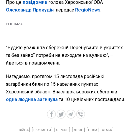
Про це
повідомив
голова Херсонської ОВА
Олександр Прокудін
, передає
RegioNews
.
"Будьте уважні та обережні! Перебувайте в укриттях
та без зайвої потреби не виходьте на вулицю", –
йдеться в повідомленні.
Нагадаємо, протягом 15 листопада російські
загарбники били по 15 населених пунктах
Херсонській області. Внаслідок ворожих обстрілів
одна людина загинула
та 10 цивільних постраждали.
ВІЙНА
ОКУПАНТИ
ХЕРСОН
ДРОН
БПЛА
АТАКА