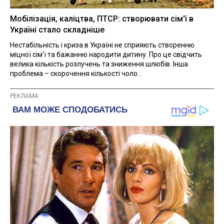
Мобілізація, каліцтва, ПТСР: створювати сім'ї в
Україні стало складніше
Нестабільність і криза в Україні не сприяють створенню
міцної сім'ї та бажанню народити дитину. Про це свідчить
велика кількість розлучень та зниження шлюбів. Інша
проблема – скорочення кількості чоло...