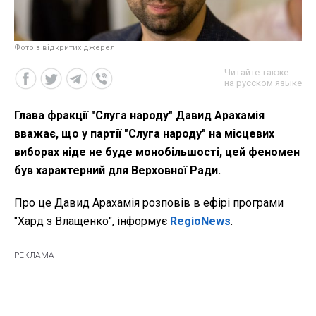
Фото з відкритих джерел
Читайте также
на русском языке
Глава фракції "Слуга народу" Давид Арахамія
вважає, що у партії "Слуга народу" на місцевих
виборах ніде не буде монобільшості, цей феномен
був характерний для Верховної Ради.
Про це Давид Арахамія розповів в ефірі програми
"Хард з Влащенко", інформує
RegioNews
.