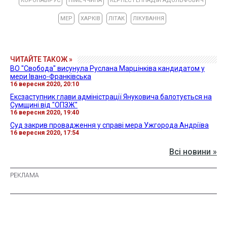
КОРОНАВІРУС
НІМЕЧЧИНА
КЕРНЕС ГЕННАДІЙ АДОЛЬФОВИЧ
МЕР
ХАРКІВ
ЛІТАК
ЛІКУВАННЯ
ЧИТАЙТЕ ТАКОЖ »
ВО "Свобода" висунула Руслана Марцінківа кандидатом у
мери Івано-Франківська
16 вересня 2020, 20:10
Ексзаступник глави адміністрації Януковича балотується на
Сумщині від "ОПЗЖ"
16 вересня 2020, 19:40
Суд закрив провадження у справі мера Ужгорода Андріїва
16 вересня 2020, 17:54
Всі новини »