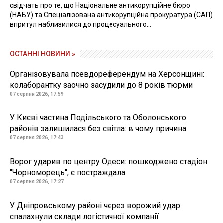
свідчать про те, що Національне антикорупційне бюро
(НАБУ) та Спеціалізована антикорупційна прокуратура (САП)
впритул наблизилися до процесуального...
ОСТАННІ НОВИНИ »
Організовувала псевдореферендум на Херсонщині:
колаборантку заочно засудили до 8 років тюрми
07 серпня 2026, 17:59
У Києві частина Подільського та Оболонського
районів залишилася без світла: в чому причина
07 серпня 2026, 17:43
Ворог ударив по центру Одеси: пошкоджено стадіон
"Чорноморець", є постраждала
07 серпня 2026, 17:27
У Дніпровському районі через ворожий удар
спалахнули склади логістичної компанії