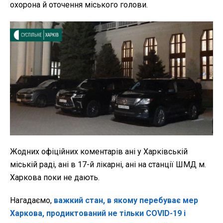
охорона й оточення міського голови.
Жодних офіційних коментарів ані у Харківській
міській раді, ані в 17-й лікарні, ані на станції ШМД м.
Харкова поки не дають.
Нагадаємо,
важкий стан, в якому перебуває мер
Харкова, продиктований не тільки COVID-19 і