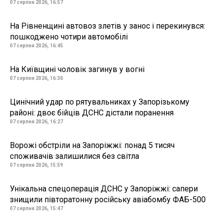
07 серпня 2026, 16:57
На Рівненщині автовоз злетів у занос і перекинувся:
пошкоджено чотири автомобілі
07 серпня 2026, 16:45
На Київщині чоловік загинув у вогні
07 серпня 2026, 16:30
Цинічний удар по рятувальниках у Запорізькому
районі: двоє бійців ДСНС дістали поранення
07 серпня 2026, 16:27
Ворожі обстріли на Запоріжжі: понад 5 тисяч
споживачів залишилися без світла
07 серпня 2026, 15:59
Унікальна спецоперація ДСНС у Запоріжжі: сапери
знищили півторатонну російську авіабомбу ФАБ-500
07 серпня 2026, 15:47