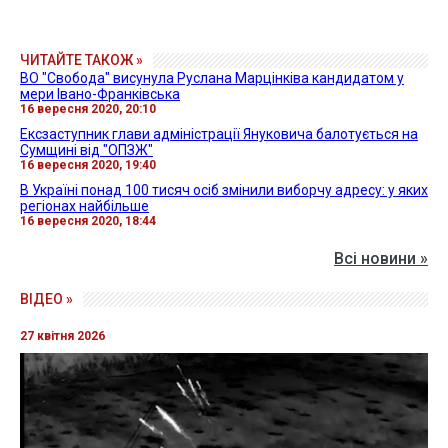
ЧИТАЙТЕ ТАКОЖ »
ВО "Свобода" висунула Руслана Марцінківа кандидатом у
мери Івано-Франківська
16 вересня 2020, 20:10
Ексзаступник глави адміністрації Януковича балотується на
Сумщині від "ОПЗЖ"
16 вересня 2020, 19:40
В Україні понад 100 тисяч осіб змінили виборчу адресу: у яких
регіонах найбільше
16 вересня 2020, 18:44
Всі новини »
ВІДЕО »
27 квітня 2026