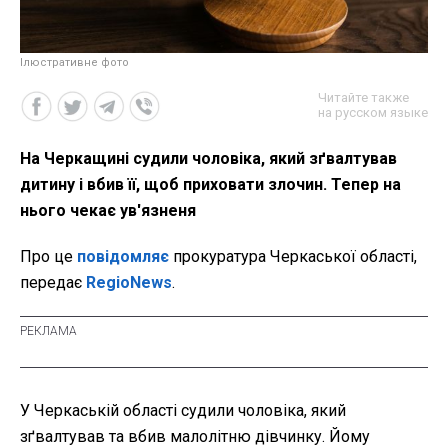
Ілюстративне фото
Читайте также
на русском языке
На Черкащині судили чоловіка, який зґвалтував
дитину і вбив її, щоб приховати злочин. Тепер на
нього чекає ув'язненя
Про це
повідомляє
прокуратура Черкаської області,
передає
RegioNews
.
У Черкаській області судили чоловіка, який
зґвалтував та вбив малолітню дівчинку. Йому