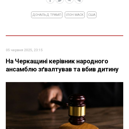
ДОНАЛЬД ТРАМП
ІЛОН МАСК
США
05 червня 2025, 23:15
На Черкащині керівник народного
ансамблю зґвалтував та вбив дитину