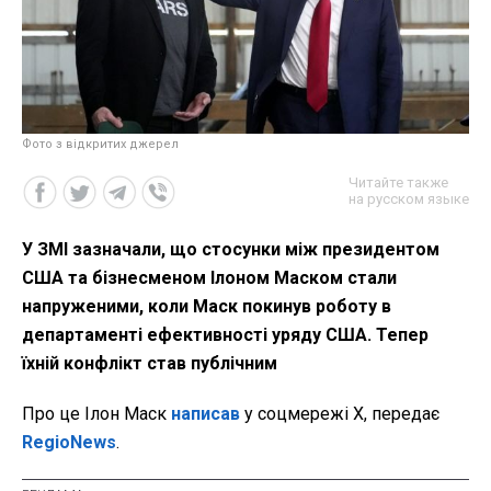
Фото з відкритих джерел
Читайте также
на русском языке
У ЗМІ зазначали, що стосунки між президентом
США та бізнесменом Ілоном Маском стали
напруженими, коли Маск покинув роботу в
департаменті ефективності уряду США. Тепер
їхній конфлікт став публічним
Про це Ілон Маск
написав
у соцмережі X, передає
RegioNews
.