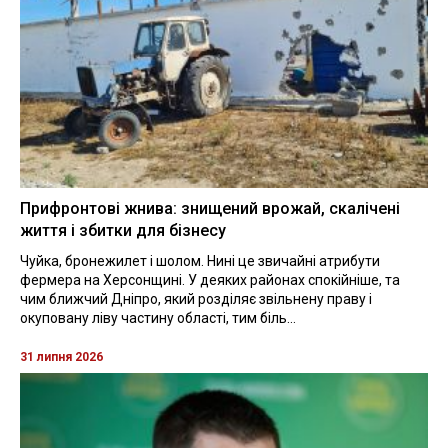
Прифронтові жнива: знищений врожай, скалічені
життя і збитки для бізнесу
Чуйка, бронежилет і шолом. Нині це звичайні атрибути
фермера на Херсонщині. У деяких районах спокійніше, та
чим ближчий Дніпро, який розділяє звільнену праву і
окуповану ліву частину області, тим біль...
31 липня 2026