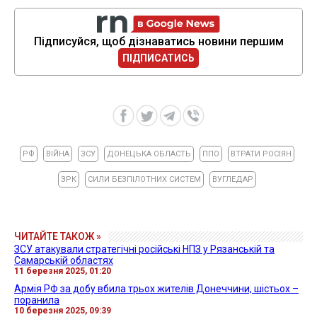
Підписуйся, щоб дізнаватись новини першим
ПІДПИСАТИСЬ
РФ
ВІЙНА
ЗСУ
ДОНЕЦЬКА ОБЛАСТЬ
ППО
ВТРАТИ РОСІЯН
ЗРК
СИЛИ БЕЗПІЛОТНИХ СИСТЕМ
ВУГЛЕДАР
ЧИТАЙТЕ ТАКОЖ »
ЗСУ атакували стратегічні російські НПЗ у Рязанській та
Самарській областях
11 березня 2025, 01:20
Армія РФ за добу вбила трьох жителів Донеччини, шістьох –
поранила
10 березня 2025, 09:39