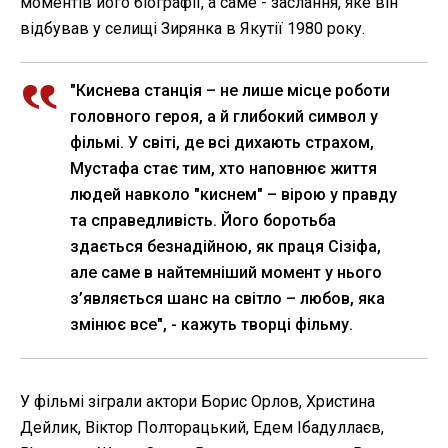
моментів його біографії, а саме - заслання, яке він
відбував у селищі Зирянка в Якутії 1980 року.
"Киснева станція – не лише місце роботи
головного героя, а й глибокий символ у
фільмі. У світі, де всі дихають страхом,
Мустафа стає тим, хто наповнює життя
людей навколо "киснем" – вірою у правду
та справедливість. Його боротьба
здається безнадійною, як праця Сізіфа,
але саме в найтемніший момент у нього
з’являється шанс на світло – любов, яка
змінює все", - кажуть творці фільму.
У фільмі зіграли актори Борис Орлов, Христина
Дейлик, Віктор Полторацький, Едем Ібадуллаєв,