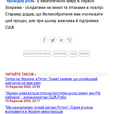
"провідну роль"
у забезпеченні миру в Україні.
Зокрема - солдатами на землі та літаками в повітрі.
Стармер додав, що Великобританія має очолювати
цей процес, але при цьому важлива й підтримка
США.
ВЕЛИКОБРИТАНІЯ
УКРАЇНА
США
ВІЙНА
ЧИТАЙТЕ ТАКОЖ »
Тепер не Україна, а Путін: Трамп заявив, що російський
диктатор не має карт
10 березня 2025, 23:50
"Україні доведеться піти на поступки щодо землі, яку РФ
забрала" - держсекретар США Рубіо
10 березня 2025, 22:17
"Ми надсилаємо чіткий сигнал Путіну": Данія згодна
відправити в Україну миротворців