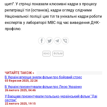
щиті". У стрічці показали клюзивні кадри з процесу
репатріації тіл (останків), кадри огляду слідчими
Національної поліції цих тіл та унікальні кадри роботи
експертів у лабораторії МВС під час виведення ДНК-
профілю.
КІНО
ФІЛЬМ
ЧИТАЙТЕ ТАКОЖ »
В Україні вперше зняли фільм про бойовий стрес
03 березня 2025, 22:24
В Україні презентували фільм про Лесю Українку
26 лютого 2025, 04:46
У Варшаві презентували польсько-український фільм "Дві
сестри"
22 лютого 2025, 19:15