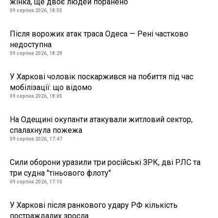
жінка, ще двоє людей поранено
09 серпня 2026, 18:55
Після ворожих атак траса Одеса — Рені частково
недоступна
09 серпня 2026, 18:29
У Харкові чоловік поскаржився на побиття під час
мобілізації: що відомо
09 серпня 2026, 18:05
На Одещині окупанти атакували житловий сектор,
спалахнула пожежа
09 серпня 2026, 17:47
Сили оборони уразили три російські ЗРК, дві РЛС та
три судна "тіньового флоту"
09 серпня 2026, 17:10
У Харкові після ранкового удару РФ кількість
постраждалих зросла