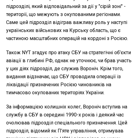
підрозділі, який відповідальний за дії у "сірій зоні" -
території, що межують з окупованими регіонами.
Саме цей підрозділ відіграв важливу роль у наступі
українських військових на Курську область, що є
частиною масштабних операцій на кордоні з Росією.
Також NYT згадує про атаку СБУ на стратегічні об’єкти
авіації в глибині РФ, однак не уточнює, чи брав участь
у цих діях підрозділ, де служив Вороніч. Крім того,
видання відзначає, що СБУ проводила операції із
ліквідації призначених Росією чиновників на
тимчасово окупованих територіях України.
За інформацією колишніх колег, Вороніч вступив на
службу в СБУ в середині 1990-х років і деякий час
очолював підрозділ спеціального призначення. Цей
підрозділ, відомий як П’яте управління, отримував