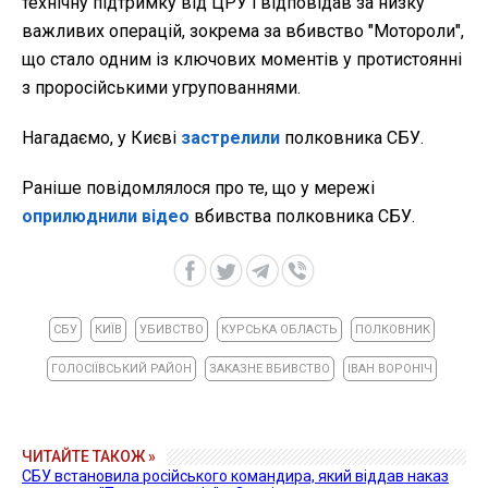
технічну підтримку від ЦРУ і відповідав за низку
важливих операцій, зокрема за вбивство "Мотороли",
що стало одним із ключових моментів у протистоянні
з проросійськими угрупованнями.
Нагадаємо, у Києві
застрелили
полковника СБУ.
Раніше повідомлялося про те, що у мережі
оприлюднили відео
вбивства полковника СБУ.
СБУ
КИЇВ
УБИВСТВО
КУРСЬКА ОБЛАСТЬ
ПОЛКОВНИК
ГОЛОСІЇВСЬКИЙ РАЙОН
ЗАКАЗНЕ ВБИВСТВО
ІВАН ВОРОНІЧ
ЧИТАЙТЕ ТАКОЖ »
СБУ встановила російського командира, який віддав наказ