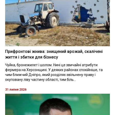
Прифронтові жнива: знищений врожай, скалічені
життя і збитки для бізнесу
Чуйка, бронежилет і шолом. Нині це звичайні атрибути
фермера на Херсонщині. У деяких районах спокійніше, та
чим ближчий Дніпро, який розділяє звільнену праву і
окуповану ліву частину області, тим біль...
31 липня 2026