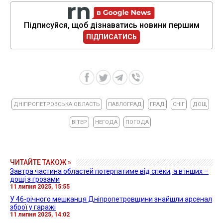
Підписуйся, щоб дізнаватись новини першим
ПІДПИСАТИСЬ
ДНІПРОПЕТРОВСЬКА ОБЛАСТЬ
ПАВЛОГРАД
ГРАД
СНІГ
ДОЩ
ВІТЕР
НЕГОДА
ПОГОДА
ЧИТАЙТЕ ТАКОЖ »
Завтра частина областей потерпатиме від спеки, а в інших –
дощі з грозами
11 липня 2025, 15:55
У 46-річного мешканця Дніпропетровщини знайшли арсенал
зброї у гаражі
11 липня 2025, 14:02