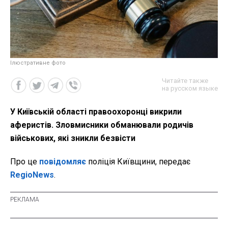
Ілюстративне фото
Читайте также
на русском языке
У Київській області правоохоронці викрили
аферистів. Зловмисники обманювали родичів
військових, які зникли безвісти
Про це
повідомляє
поліція Київщини, передає
RegioNews
.