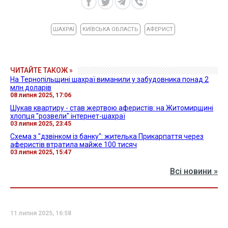
ШАХРАЇ
КИЇВСЬКА ОБЛАСТЬ
АФЕРИСТ
ЧИТАЙТЕ ТАКОЖ »
На Тернопільщині шахраї виманили у забудовника понад 2
млн доларів
08 липня 2025, 17:06
Шукав квартиру - став жертвою аферистів: на Житомирщині
хлопця "розвели" інтернет-шахраї
03 липня 2025, 23:45
Схема з "дзвінком із банку": жителька Прикарпаття через
аферистів втратила майже 100 тисяч
03 липня 2025, 15:47
Всі новини »
11 липня 2025, 16:58