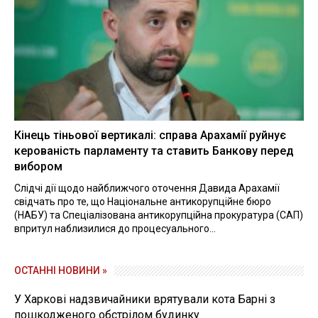
Кінець тіньової вертикалі: справа Арахамії руйнує
керованість парламенту та ставить Банкову перед
вибором
Слідчі дії щодо найближчого оточення Давида Арахамії
свідчать про те, що Національне антикорупційне бюро
(НАБУ) та Спеціалізована антикорупційна прокуратура (САП)
впритул наблизилися до процесуального...
ОСТАННІ НОВИНИ »
У Харкові надзвичайники врятували кота Барні з
пошкодженого обстрілом будинку