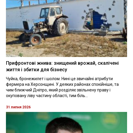
Прифронтові жнива: знищений врожай, скалічені
життя і збитки для бізнесу
Чуйка, бронежилет і шолом. Нині це звичайні атрибути
фермера на Херсонщині. У деяких районах спокійніше, та
чим ближчий Дніпро, який розділяє звільнену праву і
окуповану ліву частину області, тим біль...
31 липня 2026