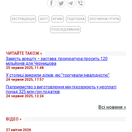
ЕКСТРАДИЦІЯ
ЗБУТ
КРИМ
ПІДРОБКА
ЗЛОЧИННА ГРУПА
РОЗСЛІДУВАННЯ
ЧИТАЙТЕ ТАКОЖ »
Замість арешту – застава: прокуратура просить 120
мільйонів для Чернишова
25 червня 2025, 11:48
У столиці викрили ділків, які "торгували інвалідністю"
24 червня 2025, 17:57
Підприємство з виготовлення мін підозрюють у несплаті
понад 325 млн грн податків
24 червня 2025, 12:24
Всі новини »
ВІДЕО »
27 квітня 2026