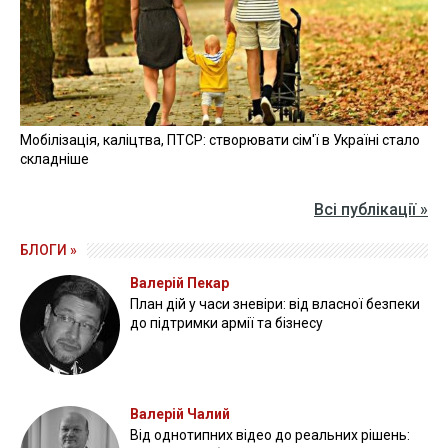
Мобілізація, каліцтва, ПТСР: створювати сім'ї в Україні стало
складніше
Всі публікації »
БЛОГИ »
Валерій Пекар
План дій у часи зневіри: від власної безпеки
до підтримки армії та бізнесу
Валерій Чалий
Від однотипних відео до реальних рішень: