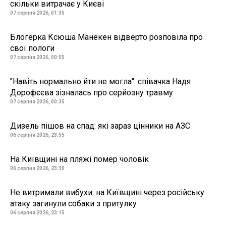
скільки витрачає у Києві
07 серпня 2026, 01:35
Блогерка Ксюша Манекен відверто розповіла про
свої пологи
07 серпня 2026, 00:55
"Навіть нормально йти не могла": співачка Надя
Дорофєєва зізналась про серйозну травму
07 серпня 2026, 00:35
Дизель пішов на спад: які зараз цінники на АЗС
06 серпня 2026, 23:55
На Київщині на пляжі помер чоловік
06 серпня 2026, 23:30
Не витримали вибухи: на Київщині через російську
атаку загинули собаки з притулку
06 серпня 2026, 23:15