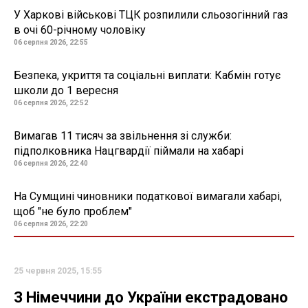
У Харкові військові ТЦК розпилили сльозогінний газ
в очі 60-річному чоловіку
06 серпня 2026, 22:55
Безпека, укриття та соціальні виплати: Кабмін готує
школи до 1 вересня
06 серпня 2026, 22:52
Вимагав 11 тисяч за звільнення зі служби:
підполковника Нацгвардії піймали на хабарі
06 серпня 2026, 22:40
На Сумщині чиновники податкової вимагали хабарі,
щоб "не було проблем"
06 серпня 2026, 22:20
25 червня 2025, 15:55
З Німеччини до України екстрадовано