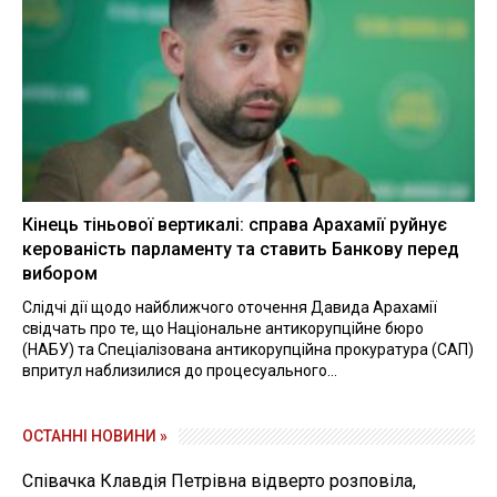
Кінець тіньової вертикалі: справа Арахамії руйнує
керованість парламенту та ставить Банкову перед
вибором
Слідчі дії щодо найближчого оточення Давида Арахамії
свідчать про те, що Національне антикорупційне бюро
(НАБУ) та Спеціалізована антикорупційна прокуратура (САП)
впритул наблизилися до процесуального...
ОСТАННІ НОВИНИ »
Співачка Клавдія Петрівна відверто розповіла,