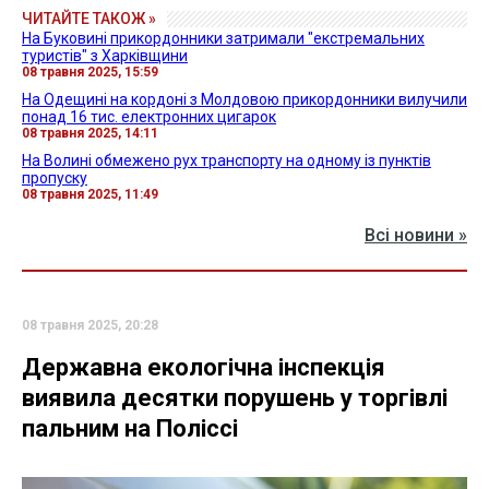
ЧИТАЙТЕ ТАКОЖ »
На Буковині прикордонники затримали "екстремальних
туристів" з Харківщини
08 травня 2025, 15:59
На Одещині на кордоні з Молдовою прикордонники вилучили
понад 16 тис. електронних цигарок
08 травня 2025, 14:11
На Волині обмежено рух транспорту на одному із пунктів
пропуску
08 травня 2025, 11:49
Всі новини »
08 травня 2025, 20:28
Державна екологічна інспекція
виявила десятки порушень у торгівлі
пальним на Поліссі