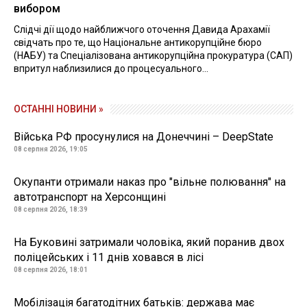
вибором
Слідчі дії щодо найближчого оточення Давида Арахамії
свідчать про те, що Національне антикорупційне бюро
(НАБУ) та Спеціалізована антикорупційна прокуратура (САП)
впритул наблизилися до процесуального...
ОСТАННІ НОВИНИ »
Війська РФ просунулися на Донеччині – DeepState
08 серпня 2026, 19:05
Окупанти отримали наказ про "вільне полювання" на
автотранспорт на Херсонщині
08 серпня 2026, 18:39
На Буковині затримали чоловіка, який поранив двох
поліцейських і 11 днів ховався в лісі
08 серпня 2026, 18:01
Мобілізація багатодітних батьків: держава має