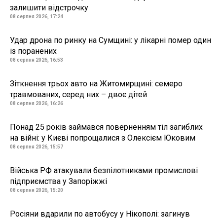
залишити відстрочку
08 серпня 2026, 17:24
Удар дрона по ринку на Сумщині: у лікарні помер один
із поранених
08 серпня 2026, 16:53
Зіткнення трьох авто на Житомирщині: семеро
травмованих, серед них – двоє дітей
08 серпня 2026, 16:26
Понад 25 років займався поверненням тіл загиблих
на війні: у Києві попрощалися з Олексієм Юковим
08 серпня 2026, 15:57
Війська РФ атакували безпілотниками промислові
підприємства у Запоріжжі
08 серпня 2026, 15:20
Росіяни вдарили по автобусу у Нікополі: загинув