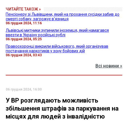
ЧИТАЙТЕ ТАКОЖ »
Пенсіонеру зі Львівщини, який на прохання сусідки забив до
смерті собаку, загрожує в'язниця
06 грудня 2024, 11:16
Львівські митники зупинили іноземця, який намагався
ввезти в Україну російські рублі
06 грудня 2024, 05:25
Правоохоронці викрили військового, який організував
постачання наркотиків у зону бойових дій
06 грудня 2024, 03:43
Всі новини »
06 грудня 2024, 16:00
У ВР розглядають можливість
збільшення штрафів за паркування на
місцях для людей з інвалідністю