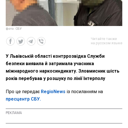
фото: СБУ
Читайте также
на русском языке
У Львівській області контррозвідка Служби
безпеки виявила й затримала учасника
міжнародного наркосиндикату. Зловмисник шість
років перебував у розшуку по лінії Інтерполу
Про це передає
RegioNews
із посиланням на
пресцентр СБУ.