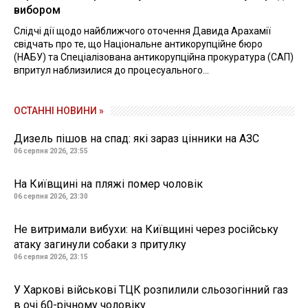
вибором
Слідчі дії щодо найближчого оточення Давида Арахамії
свідчать про те, що Національне антикорупційне бюро
(НАБУ) та Спеціалізована антикорупційна прокуратура (САП)
впритул наблизилися до процесуального...
ОСТАННІ НОВИНИ »
Дизель пішов на спад: які зараз цінники на АЗС
06 серпня 2026, 23:55
На Київщині на пляжі помер чоловік
06 серпня 2026, 23:30
Не витримали вибухи: на Київщині через російську
атаку загинули собаки з притулку
06 серпня 2026, 23:15
У Харкові військові ТЦК розпилили сльозогінний газ
в очі 60-річному чоловіку