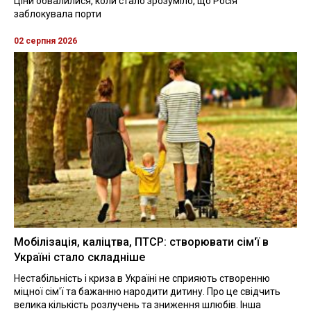
Ціни обвалилися, коли стало зрозуміло, що Росія
заблокувала порти
02 серпня 2026
Мобілізація, каліцтва, ПТСР: створювати сім'ї в
Україні стало складніше
Нестабільність і криза в Україні не сприяють створенню
міцної сім'ї та бажанню народити дитину. Про це свідчить
велика кількість розлучень та зниження шлюбів. Інша