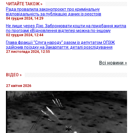
ЧИТАЙТЕ ТАКОЖ »
Рада провалила законопроєкт про кримінальну
відповідальність за публікацію даних із реєстрів
04 грудня 2024, 14:29
Не лише через Дію. Забронювати кошти на придбання житла
по програмі єВідновлення відтепер можна по-іншому
02 грудня 2024, 12:44
Глава фракції "Слуга народу" разом із депутатом ОПЗЖ
здійснив поїздку на Закарпаття: деталі розслідування
27 листопада 2024, 12:55
Всі новини »
ВІДЕО »
27 квітня 2026