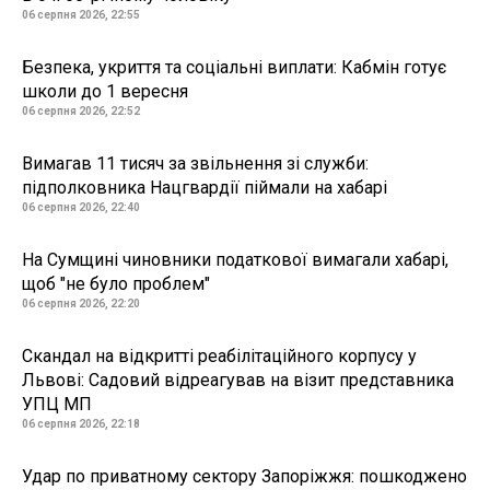
06 серпня 2026, 22:55
Безпека, укриття та соціальні виплати: Кабмін готує
школи до 1 вересня
06 серпня 2026, 22:52
Вимагав 11 тисяч за звільнення зі служби:
підполковника Нацгвардії піймали на хабарі
06 серпня 2026, 22:40
На Сумщині чиновники податкової вимагали хабарі,
щоб "не було проблем"
06 серпня 2026, 22:20
Скандал на відкритті реабілітаційного корпусу у
Львові: Садовий відреагував на візит представника
УПЦ МП
06 серпня 2026, 22:18
Удар по приватному сектору Запоріжжя: пошкоджено