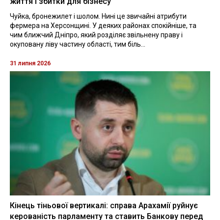
життя і збитки для бізнесу
Чуйка, бронежилет і шолом. Нині це звичайні атрибути
фермера на Херсонщині. У деяких районах спокійніше, та
чим ближчий Дніпро, який розділяє звільнену праву і
окуповану ліву частину області, тим біль...
31 липня 2026
Кінець тіньової вертикалі: справа Арахамії руйнує
керованість парламенту та ставить Банкову перед