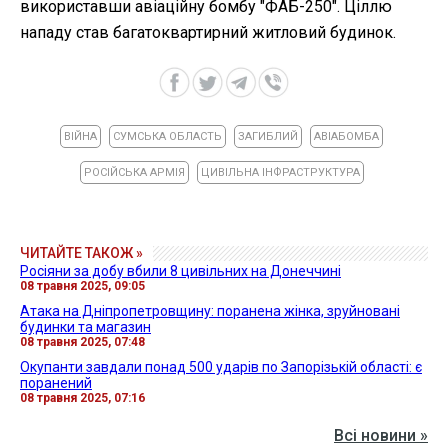
використавши авіаційну бомбу "ФАБ-250". Ціллю
нападу став багатоквартирний житловий будинок.
ВІЙНА
СУМСЬКА ОБЛАСТЬ
ЗАГИБЛИЙ
АВІАБОМБА
РОСІЙСЬКА АРМІЯ
ЦИВІЛЬНА ІНФРАСТРУКТУРА
ЧИТАЙТЕ ТАКОЖ »
Росіяни за добу вбили 8 цивільних на Донеччині
08 травня 2025, 09:05
Атака на Дніпропетровщину: поранена жінка, зруйновані
будинки та магазин
08 травня 2025, 07:48
Окупанти завдали понад 500 ударів по Запорізькій області: є
поранений
08 травня 2025, 07:16
Всі новини »