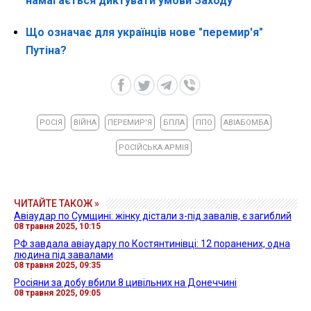
намагається диктувати умови Заходу
Що означає для українців нове "перемир'я"
Путіна?
РОСІЯ
ВІЙНА
ПЕРЕМИР'Я
БПЛА
ППО
АВІАБОМБА
РОСІЙСЬКА АРМІЯ
ЧИТАЙТЕ ТАКОЖ »
Авіаудар по Сумщині: жінку дістали з-під завалів, є загиблий
08 травня 2025, 10:15
РФ завдала авіаудару по Костянтинівці: 12 поранених, одна
людина під завалами
08 травня 2025, 09:35
Росіяни за добу вбили 8 цивільних на Донеччині
08 травня 2025, 09:05