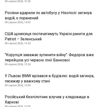
08 серпня 2026, 15:20
Росіяни вдарили по автобусу у Нікополі: загинув
водій, є поранений
08 серпня 2026, 14:50
США щомісяця постачатимуть Україні ракети для
Patriot – Зеленський
08 серпня 2026, 14:22
"Корупція заважає зупинити війну": Федоров вже
перейшов усі червоні лінії Банкової
08 серпня 2026, 13:24
У Львові BMW врізався в будівлю: водій загинув,
пасажир у важкому стані
08 серпня 2026, 12:56
Російський безпілотник влучив у кладовище в
Харкові
08 серпня 2026, 12:30