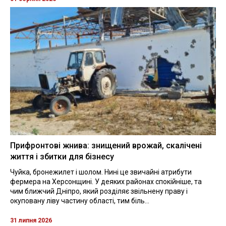
Прифронтові жнива: знищений врожай, скалічені
життя і збитки для бізнесу
Чуйка, бронежилет і шолом. Нині це звичайні атрибути
фермера на Херсонщині. У деяких районах спокійніше, та
чим ближчий Дніпро, який розділяє звільнену праву і
окуповану ліву частину області, тим біль...
31 липня 2026