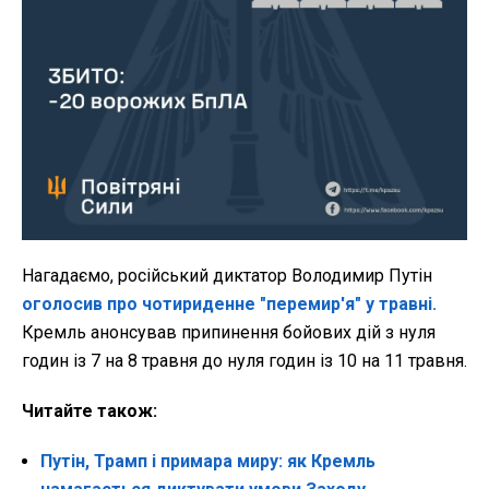
Нагадаємо, російський диктатор Володимир Путін
оголосив про чотириденне "перемир'я" у травні.
Кремль анонсував припинення бойових дій з нуля
годин із 7 на 8 травня до нуля годин із 10 на 11 травня.
Читайте також:
Путін, Трамп і примара миру: як Кремль