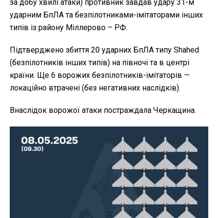
за добу хвилі атаки) противник завдав удару 31-м
ударним БпЛА та безпілотниками-імітаторами інших
типів із району Міллерово – РФ.
Підтверджено збиття 20 ударних БпЛА типу Shahed
(безпілотників інших типів) на півночі та в центрі
країни. Ще 6 ворожих безпілотників-імітаторів —
локаційно втрачені (без негативних наслідків).
Внаслідок ворожої атаки постраждала Черкащина.