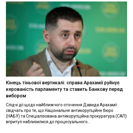
Кінець тіньової вертикалі: справа Арахамії руйнує
керованість парламенту та ставить Банкову перед
вибором
Слідчі дії щодо найближчого оточення Давида Арахамії
свідчать про те, що Національне антикорупційне бюро
(НАБУ) та Спеціалізована антикорупційна прокуратура (САП)
впритул наблизилися до процесуального...