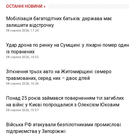
ОСТАННІ НОВИНИ »
Мобілізація багатодітних батьків: держава має
залишити відстрочку
08 серпня 2026, 17:24
Удар дрона по ринку на Сумщині: у лікарні помер один
із поранених
08 серпня 2026, 16:53
Зіткнення трьох авто на Житомирщині: семеро
травмованих, серед них – двоє дітей
08 серпня 2026, 16:26
Понад 25 років займався поверненням тіл загиблих
на війні: у Києві попрощалися з Олексієм Юковим
08 серпня 2026, 15:57
Війська РФ атакували безпілотниками промислові
підприємства у Запоріжжі