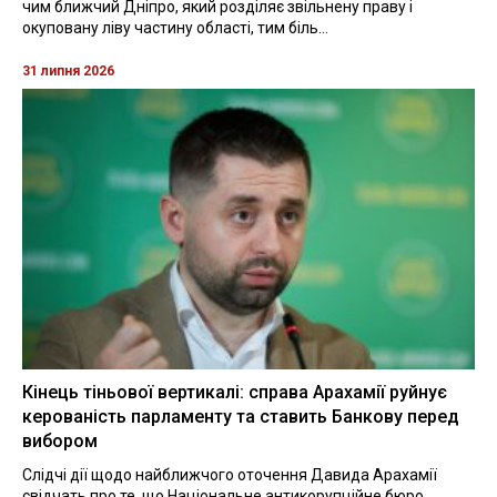
чим ближчий Дніпро, який розділяє звільнену праву і
окуповану ліву частину області, тим біль...
31 липня 2026
Кінець тіньової вертикалі: справа Арахамії руйнує
керованість парламенту та ставить Банкову перед
вибором
Слідчі дії щодо найближчого оточення Давида Арахамії
свідчать про те, що Національне антикорупційне бюро