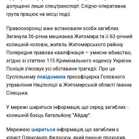
допущено лише спецтранспорт. Слідчо-оперативна
група працює на місці події.
Правоохоронці вже встановили особи загиблих.
Загинула 36-річна мешканка Житомира та її 63-річний
колишній чоловік, житель Житомирського району.
Попередня правова кваліфікація — умисне вбивство,
згідно зі статтею 115 Кримінального кодексу України.
Поліція з’ясовує усі обставини трагедії. Про це
Суспільному
повідомила
пресофіцерка Головного
управління Нацполіції в Житомирській області Іванна
Сілецька.
У мережі шириться інформація, що серед загиблих -
колишній боєць батальйону "Айдар".
Мережею
шириться
інформація, що загиблим є
юрист Олександр Федосюк, який раніше проходив