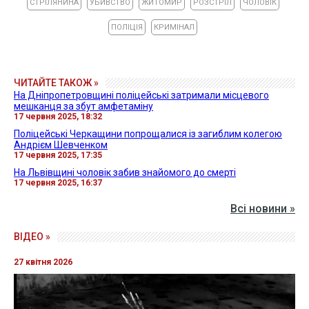
СТРІЛЯНИНА
УБИВСТВО
ЖИТОМИР
РОЗСТРІЛ
ЧОЛОВІК
ПОЛІЦІЯ
КРИМІНАЛ
ЧИТАЙТЕ ТАКОЖ »
На Дніпропетровщині поліцейські затримали місцевого
мешканця за збут амфетаміну
17 червня 2025, 18:32
Поліцейські Черкащини попрощалися із загиблим колегою
Андрієм Шевченком
17 червня 2025, 17:35
На Львівщині чоловік забив знайомого до смерті
17 червня 2025, 16:37
Всі новини »
ВІДЕО »
27 квітня 2026