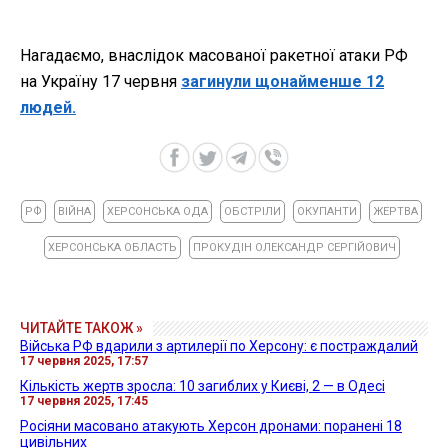
Нагадаємо, внаслідок масованої ракетної атаки РФ
на Україну 17 червня
загинули щонайменше 12
людей.
РФ
ВІЙНА
ХЕРСОНСЬКА ОДА
ОБСТРІЛИ
ОКУПАНТИ
ЖЕРТВА
ХЕРСОНСЬКА ОБЛАСТЬ
ПРОКУДІН ОЛЕКСАНДР СЕРГІЙОВИЧ
ЧИТАЙТЕ ТАКОЖ »
Війська РФ вдарили з артилерії по Херсону: є постраждалий
17 червня 2025, 17:57
Кількість жертв зросла: 10 загиблих у Києві, 2 — в Одесі
17 червня 2025, 17:45
Росіяни масовано атакують Херсон дронами: поранені 18
цивільних