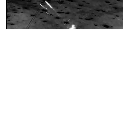
Прикордонники показали знищення ворожої техніки та
ліквідацію групи окупантів
20 квітня 2026