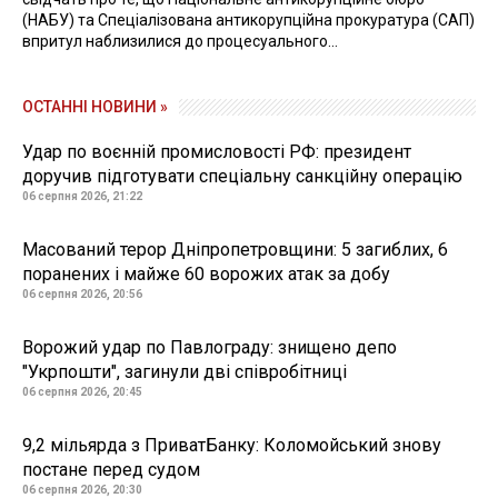
(НАБУ) та Спеціалізована антикорупційна прокуратура (САП)
впритул наблизилися до процесуального...
ОСТАННІ НОВИНИ »
Удар по воєнній промисловості РФ: президент
доручив підготувати спеціальну санкційну операцію
06 серпня 2026, 21:22
Масований терор Дніпропетровщини: 5 загиблих, 6
поранених і майже 60 ворожих атак за добу
06 серпня 2026, 20:56
Ворожий удар по Павлограду: знищено депо
"Укрпошти", загинули дві співробітниці
06 серпня 2026, 20:45
9,2 мільярда з ПриватБанку: Коломойський знову
постане перед судом
06 серпня 2026, 20:30