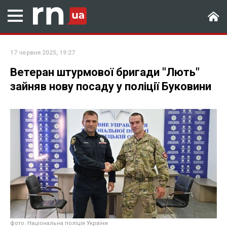
17 червня 2025, 19:27
Ветеран штурмової бригади "Лють"
зайняв нову посаду у поліції Буковини
фото: Національна поліція України