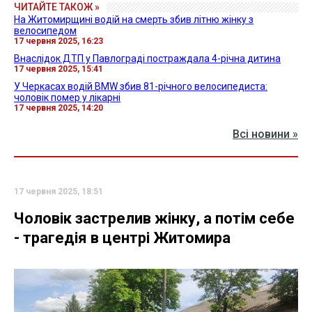
ЧИТАЙТЕ ТАКОЖ »
На Житомирщині водій на смерть збив літню жінку з
велосипедом
17 червня 2025, 16:23
Внаслідок ДТП у Павлограді постраждала 4-річна дитина
17 червня 2025, 15:41
У Черкасах водій BMW збив 81-річного велосипедиста:
чоловік помер у лікарні
17 червня 2025, 14:20
Всі новини »
17 червня 2025, 18:51
Чоловік застрелив жінку, а потім себе
- трагедія в центрі Житомира