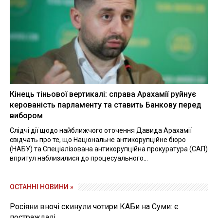
Кінець тіньової вертикалі: справа Арахамії руйнує
керованість парламенту та ставить Банкову перед
вибором
Слідчі дії щодо найближчого оточення Давида Арахамії
свідчать про те, що Національне антикорупційне бюро
(НАБУ) та Спеціалізована антикорупційна прокуратура (САП)
впритул наблизилися до процесуального...
ОСТАННІ НОВИНИ »
Росіяни вночі скинули чотири КАБи на Суми: є
постраждалі