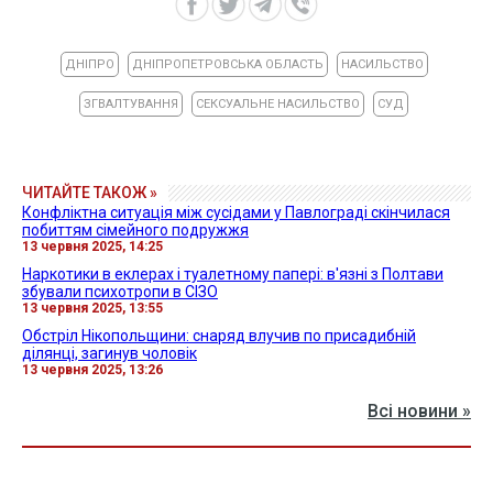
ДНІПРО
ДНІПРОПЕТРОВСЬКА ОБЛАСТЬ
НАСИЛЬСТВО
ЗГВАЛТУВАННЯ
СЕКСУАЛЬНЕ НАСИЛЬСТВО
СУД
ЧИТАЙТЕ ТАКОЖ »
Конфліктна ситуація між сусідами у Павлограді скінчилася
побиттям сімейного подружжя
13 червня 2025, 14:25
Наркотики в еклерах і туалетному папері: в'язні з Полтави
збували психотропи в СІЗО
13 червня 2025, 13:55
Обстріл Нікопольщини: снаряд влучив по присадибній
ділянці, загинув чоловік
13 червня 2025, 13:26
Всі новини »