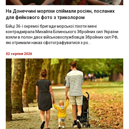
На Донеччині морпіхи спіймали росіян, посланих
для фейкового фото з триколором
Бійці 36-ї окремої бригади морської піхоти імені
контрадмірала Михайла Білинського Збройних сил України
взяли в полон двох військовослужбовців Збройних сил РФ,
які отримали наказ сфотографуватися з ро...
02 серпня 2026