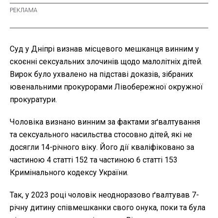
Суд у Дніпрі визнав місцевого мешканця винним у
скоєнні сексуальних злочинів щодо малолітніх дітей.
Вирок було ухвалено на підставі доказів, зібраних
ювенальними прокурорами Лівобережної окружної
прокуратури.
Чоловіка визнано винним за фактами зґвалтування
та сексуального насильства стосовно дітей, які не
досягли 14-річного віку. Його дії кваліфіковано за
частиною 4 статті 152 та частиною 6 статті 153
Кримінального кодексу України.
Так, у 2023 році чоловік неодноразово ґвалтував 7-
річну дитину співмешканки свого онука, поки та була