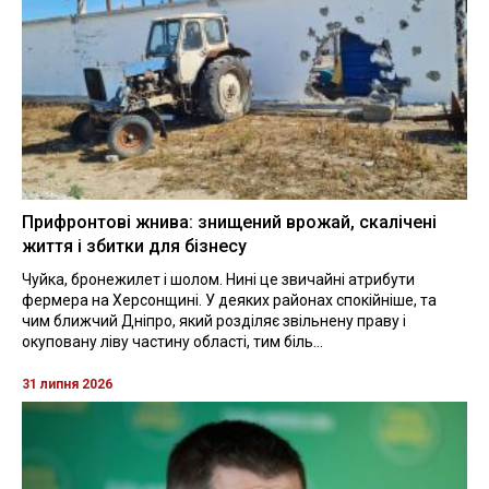
Прифронтові жнива: знищений врожай, скалічені
життя і збитки для бізнесу
Чуйка, бронежилет і шолом. Нині це звичайні атрибути
фермера на Херсонщині. У деяких районах спокійніше, та
чим ближчий Дніпро, який розділяє звільнену праву і
окуповану ліву частину області, тим біль...
31 липня 2026