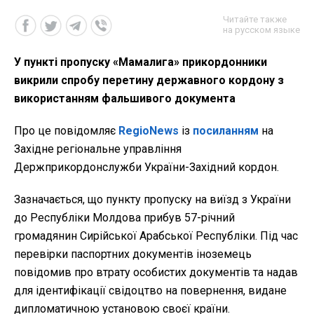
Читайте также
на русском языке
У пункті пропуску «Мамалига» прикордонники
викрили спробу перетину державного кордону з
використанням фальшивого документа
Про це повідомляє
RegioNews
із
посиланням
на
Західне регіональне управління
Держприкордонслужби України-Західний кордон.
Зазначається, що пункту пропуску на виїзд з України
до Республіки Молдова прибув 57-річний
громадянин Сирійської Арабської Республіки. Під час
перевірки паспортних документів іноземець
повідомив про втрату особистих документів та надав
для ідентифікації свідоцтво на повернення, видане
дипломатичною установою своєї країни.