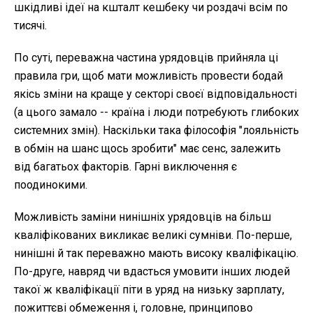
шкідливі ідеї на кшталт кешбеку чи роздачі всім по
тисячі.
По суті, переважна частина урядовців прийняла ці
правила гри, щоб мати можливість провести бодай
якісь зміни на краще у секторі своєї відповідальності
(а цього замало -- країна і люди потребують глибоких
системних змін). Наскільки така філософія "лояльність
в обмін на шанс щось зробити" має сенс, залежить
від багатьох факторів. Гарні виключення є
поодинокими.
Можливість заміни нинішніх урядовців на більш
кваліфікованих викликає великі сумніви. По-перше,
нинішні й так переважно мають високу кваліфікацію.
По-друге, навряд чи вдасться умовити інших людей
такої ж кваліфікації піти в уряд на низьку зарплату,
пожиттєві обмеження і, головне, принципово