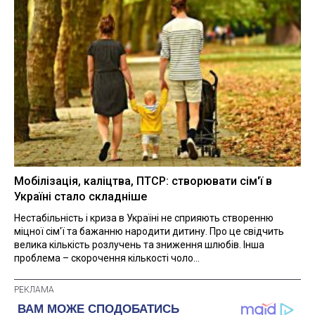
Мобілізація, каліцтва, ПТСР: створювати сім'ї в
Україні стало складніше
Нестабільність і криза в Україні не сприяють створенню
міцної сім'ї та бажанню народити дитину. Про це свідчить
велика кількість розлучень та зниження шлюбів. Інша
проблема – скорочення кількості чоло...