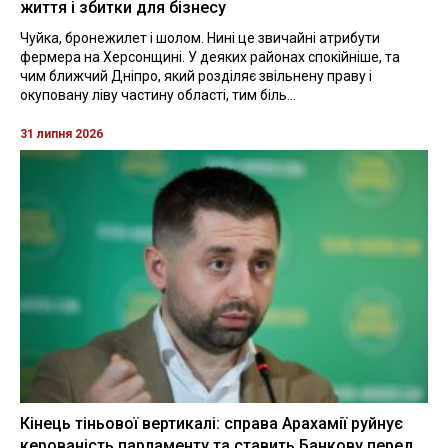
життя і збитки для бізнесу
Чуйка, бронежилет і шолом. Нині це звичайні атрибути
фермера на Херсонщині. У деяких районах спокійніше, та
чим ближчий Дніпро, який розділяє звільнену праву і
окуповану ліву частину області, тим біль...
31 липня 2026
Кінець тіньової вертикалі: справа Арахамії руйнує
керованість парламенту та ставить Банкову перед