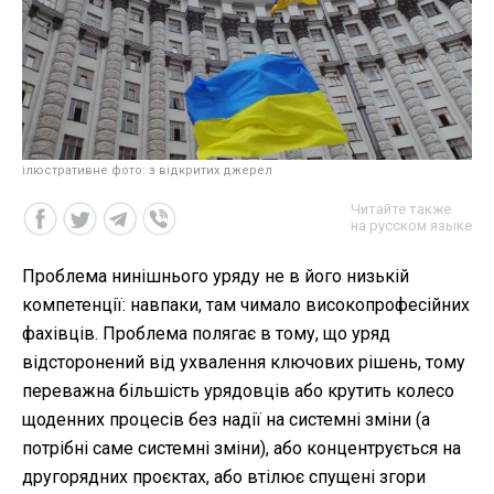
ілюстративне фото: з відкритих джерел
Читайте также
на русском языке
Проблема нинішнього уряду не в його низькій
компетенції: навпаки, там чимало високопрофесійних
фахівців. Проблема полягає в тому, що уряд
відсторонений від ухвалення ключових рішень, тому
переважна більшість урядовців або крутить колесо
щоденних процесів без надії на системні зміни (а
потрібні саме системні зміни), або концентрується на
другорядних проєктах, або втілює спущені згори