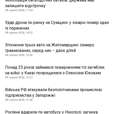
Мобілізація багатодітних батьків: держава має
залишити відстрочку
08 серпня 2026, 17:24
Удар дрона по ринку на Сумщині: у лікарні помер один
із поранених
08 серпня 2026, 16:53
Зіткнення трьох авто на Житомирщині: семеро
травмованих, серед них – двоє дітей
08 серпня 2026, 16:26
Понад 25 років займався поверненням тіл загиблих
на війні: у Києві попрощалися з Олексієм Юковим
08 серпня 2026, 15:57
Війська РФ атакували безпілотниками промислові
підприємства у Запоріжжі
08 серпня 2026, 15:20
Росіяни вдарили по автобусу у Нікополі: загинув