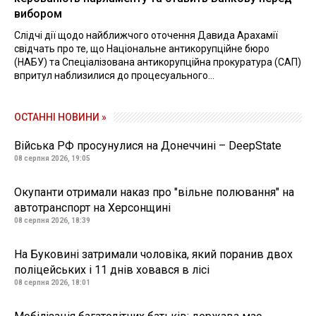
вибором
Слідчі дії щодо найближчого оточення Давида Арахамії
свідчать про те, що Національне антикорупційне бюро
(НАБУ) та Спеціалізована антикорупційна прокуратура (САП)
впритул наблизилися до процесуального...
ОСТАННІ НОВИНИ »
Війська РФ просунулися на Донеччині – DeepState
08 серпня 2026, 19:05
Окупанти отримали наказ про "вільне полювання" на
автотранспорт на Херсонщині
08 серпня 2026, 18:39
На Буковині затримали чоловіка, який поранив двох
поліцейських і 11 днів ховався в лісі
08 серпня 2026, 18:01