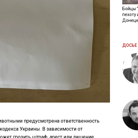
Бойцы 
пехоту 
Донецк
ДОСЬЕ 
ивотными предусмотрена ответственность
 кодекса Украины. В зависимости от
ожет грозить штраф, арест или лишение