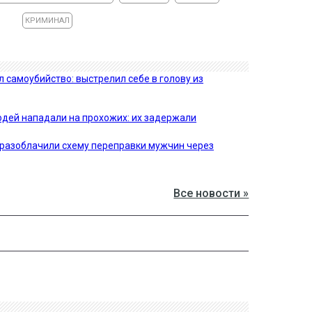
КРИМИНАЛ
 самоубийство: выстрелил себе в голову из
дей нападали на прохожих: их задержали
 разоблачили схему переправки мужчин через
Все новости »