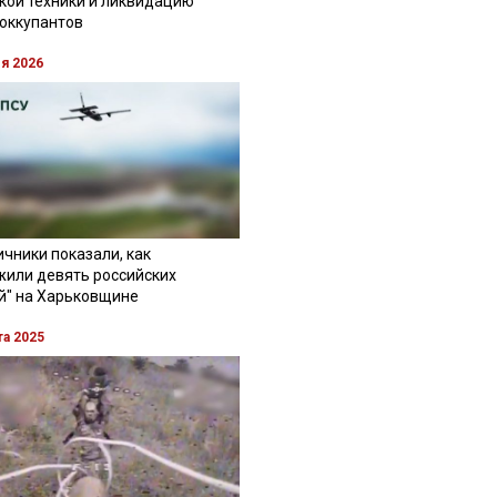
кой техники и ликвидацию
 оккупантов
ля 2026
чники показали, как
жили девять российских
й" на Харьковщине
та 2025