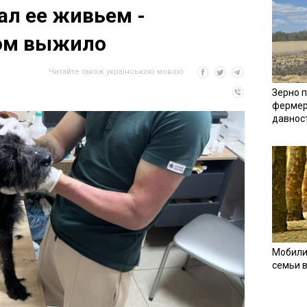
ал ее живьем -
ом выжило
Читайте також українською мовою
Зерно п
фермер
давнос
Мобили
семьи 