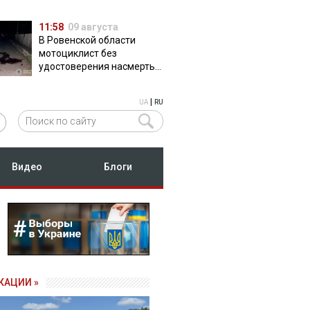
11:58
09 августа
В Ровенской области
мотоциклист без
удостоверения насмерть
сбил пешехода
|
UA
RU
Видео
Блоги
КАЦИИ »