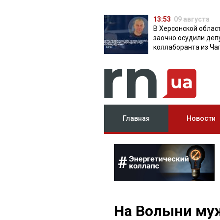
13:53
09 августа
В Херсонской облас
заочно осудили деп
коллаборанта из Ча
от КПРФ
Главная
Новости
На Волыни му