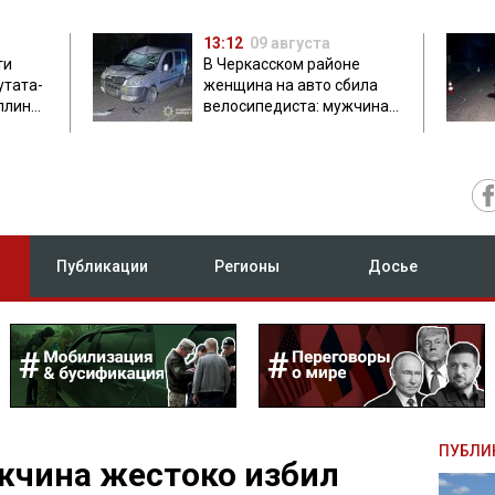
13:12
09 августа
ти
В Черкасском районе
утата-
женщина на авто сбила
плинки
велосипедиста: мужчина
погиб на месте
Публикации
Регионы
Досье
ПУБЛИ
жчина жестоко избил