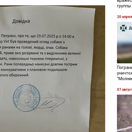
вражес
группы
20 апре
Пограни
уничто
"Молни
07 авгус