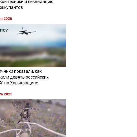
кой техники и ликвидацию
 оккупантов
ля 2026
чники показали, как
жили девять российских
й" на Харьковщине
та 2025