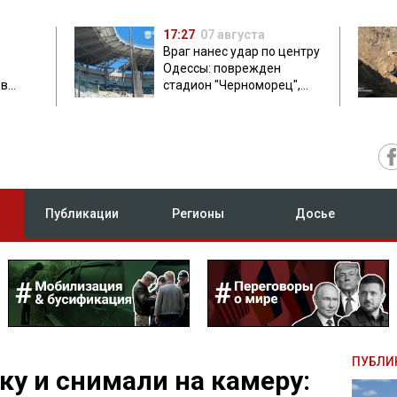
17:27
07 августа
Враг нанес удар по центру
Одессы: поврежден
ов
стадион "Черноморец",
 в чем
есть пострадавшая
Публикации
Регионы
Досье
ПУБЛИ
у и снимали на камеру: