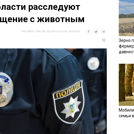
бласти расследуют
ащение с животным
Читайте також українською мовою
Зерно п
фермер
давнос
Мобили
семьи 