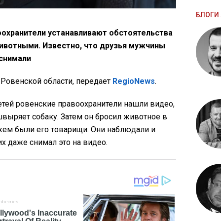
БЛОГИ 
оохранители устанавливают обстоятельства
ивотными. Известно, что друзья мужчины
снимали
Ровенской области, передает
RegioNews
.
етей ровенские правоохранители нашли видео,
выряет собаку. Затем он бросил животное в
жем были его товарищи. Они наблюдали и
их даже снимал это на видео.