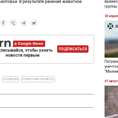
интовки. В результате ранения животное
вражес
группы
20 апре
ПОДПИСАТЬСЯ
писывайся, чтобы узнать
новости первым
Пограни
уничто
"Молни
ПОЛИЦИЯ
РОВЕНСКАЯ ОБЛАСТЬ
07 авгус