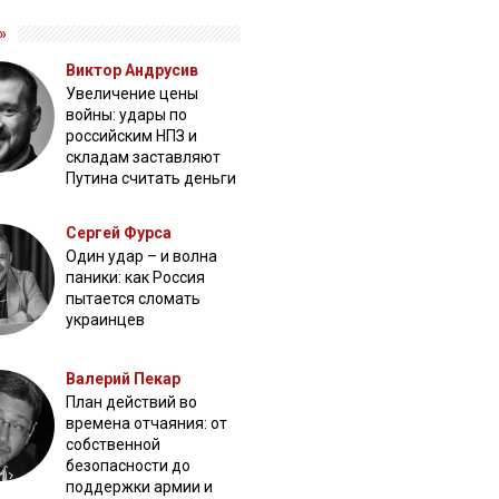
»
Виктор Андрусив
Увеличение цены
войны: удары по
российским НПЗ и
складам заставляют
Путина считать деньги
Сергей Фурса
Один удар – и волна
паники: как Россия
пытается сломать
украинцев
Валерий Пекар
План действий во
времена отчаяния: от
собственной
безопасности до
поддержки армии и