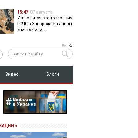
15:47
07 августа
Уникальная спецоперация
ГСЧС в Запорожье: саперы
уничтожили
полуторатонную
российскую авиабомбу
|
UA
RU
ФАБ-500
Видео
Блоги
КАЦИИ »