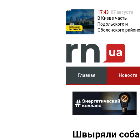
17:43
07 августа
В Киеве часть
Подольского и
Оболонского район
осталась без света:
причина
Главная
Новости
Швыряли собак