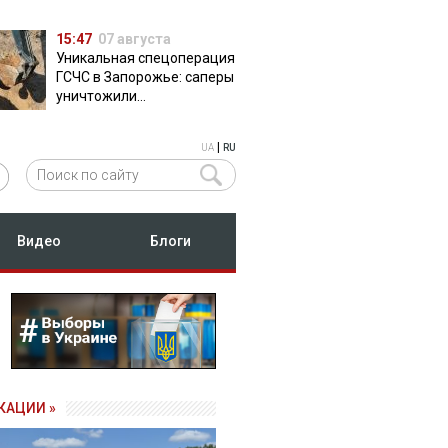
15:47
07 августа
Уникальная спецоперация
ГСЧС в Запорожье: саперы
уничтожили
полуторатонную
российскую авиабомбу
|
UA
RU
ФАБ-500
Видео
Блоги
КАЦИИ »