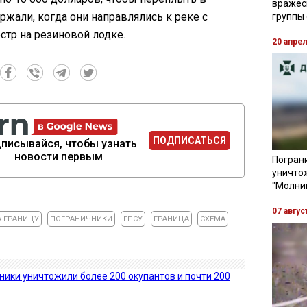
вражес
жали, когда они направлялись к реке с
группы
тр на резиновой лодке.
20 апре
ПОДПИСАТЬСЯ
писывайся, чтобы узнать
новости первым
Пограни
уничто
"Молни
07 авгус
А ГРАНИЦУ
ПОГРАНИЧНИКИ
ГПСУ
ГРАНИЦА
СХЕМА
ники уничтожили более 200 окупантов и почти 200