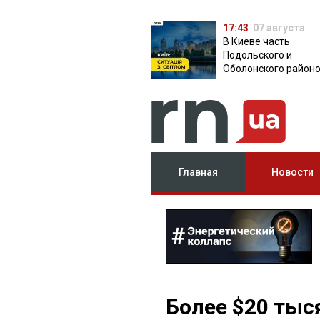
17:43
07 августа
В Киеве часть
Подольского и
Оболонского район
осталась без света:
причина
Главная
Новости
Более $20 тыс