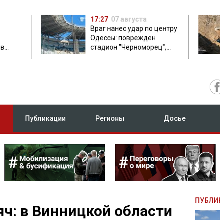
17:27
07 августа
Враг нанес удар по центру
Одессы: поврежден
ов
стадион "Черноморец",
 в чем
есть пострадавшая
Публикации
Регионы
Досье
ПУБЛИ
яч: в Винницкой области