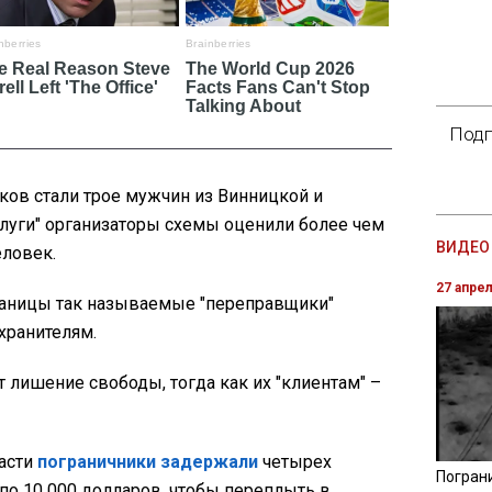
Подп
ов стали трое мужчин из Винницкой и
слуги" организаторы схемы оценили более чем
ВИДЕО 
еловек.
27 апре
раницы так называемые "переправщики"
хранителям.
 лишение свободы, тогда как их "клиентам" –
асти
пограничники задержали
четырех
Погран
по 10 000 долларов, чтобы переплыть в