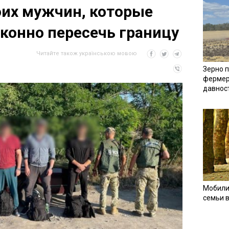
их мужчин, которые
конно пересечь границу
Читайте також українською мовою
Зерно п
фермер
давнос
Мобили
семьи 