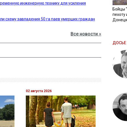
временную инженерную технику для усиления
Бойцы 
пехоту 
ли схему завладения 50 га паев умерших граждан
Донецк
Все новости »
ДОСЬЕ 
02 августа 2026