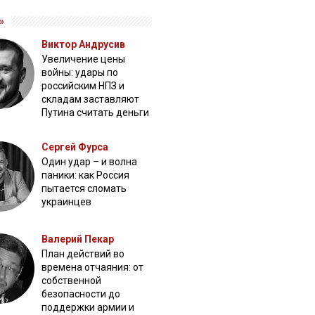
»
Виктор Андрусив
Увеличение цены
войны: удары по
российским НПЗ и
складам заставляют
Путина считать деньги
Сергей Фурса
Один удар – и волна
паники: как Россия
пытается сломать
украинцев
Валерий Пекар
План действий во
времена отчаяния: от
собственной
безопасности до
поддержки армии и