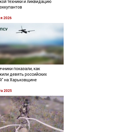
кой техники и ликвидацию
 оккупантов
ля 2026
чники показали, как
жили девять российских
й" на Харьковщине
та 2025