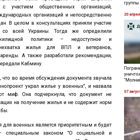
группы
 с участием общественных организаций,
ждународных организаций и непосредственно
20 апре
дан. В целом в консультациях приняли участие
 со всей Украины. Тогда же определили
илищной политики – недоступное и
 нехватка жилья для ВПЛ и ветеранов,
аренды. А также разработали рекомендации,
передали Кабмину.
Пограни
уничто
, что во время обсуждения документа звучала
"Молни
онопроект украл жилье у военных", и назвала
07 авгус
от миф. Она подчеркнула, что документ не
ащих на получение жилья и не содержит норм
жбы.
я для военных является приоритетным и будет
 – специальным законом "О социальной и