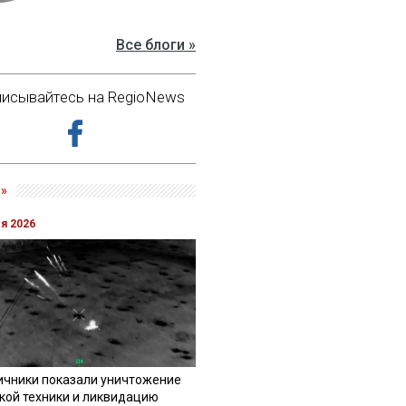
Все блоги »
исывайтесь на RegioNews
»
ля 2026
ичники показали уничтожение
кой техники и ликвидацию