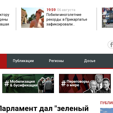
19:59
06 августа
ектору
Побили многолетние
дены
рекорды: в Прикарпатье
авшая
зафиксировали
аномальную жару до 37
градусов
Публикации
Регионы
Досье
ПУБЛИ
Парламент дал "зеленый