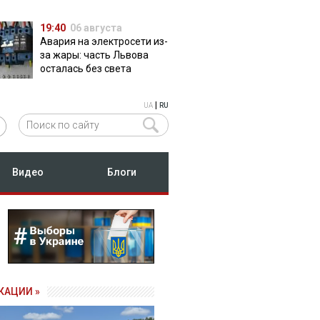
19:40
06 августа
Авария на электросети из-
за жары: часть Львова
осталась без света
|
UA
RU
Видео
Блоги
КАЦИИ »