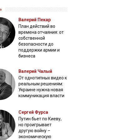
»
Валерий Пекар
План действий во
времена отчаяния: от
собственной
безопасности до
поддержки армии и
бизнеса
Валерий Чалый
От однотипных видео к
реальным решениям:
Украине нужна новая
коммуникация власти
Сергей Фурса
Путин бьет по Киеву,
но проигрывает
другую войну –
экономическую