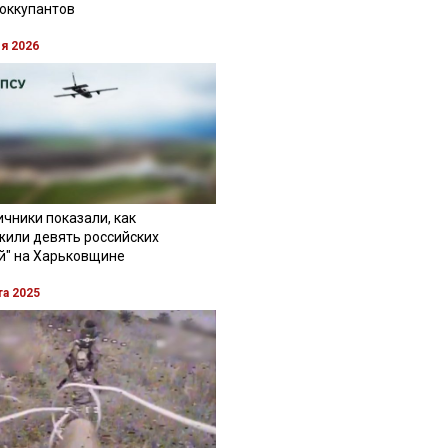
 оккупантов
ля 2026
чники показали, как
жили девять российских
й" на Харьковщине
та 2025