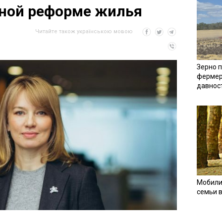
бной реформе жилья
Читайте також українською мовою
Зерно п
фермер
давнос
Мобили
семьи 