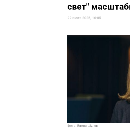
свет" масшта
22 июля 2025, 10:05
фото: Елена Шуляк