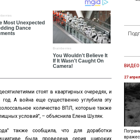
Подп
ВИДЕО 
27 апре
десятилетиями стоят в квартирных очередях, и
 год. А война еще существенно углубила эту
 колоссальное количество ВПЛ, которые также
ищных условий", – объяснила Елена Шуляк.
рода" также сообщила, что для доработки
Погран
вражес
ициативе была проведена серия широких