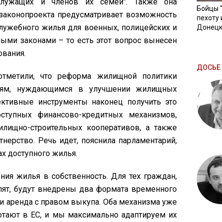
служащих и членов их семей". Также она
Бойцы 
2 законопроекта предусматривает возможность
пехоту 
лужебного жилья для военных, полицейских и
Донецк
ными законами – то есть этот вопрос вынесен
ования.
ДОСЬЕ 
 отметили, что реформа жилищной политики
юдям, нуждающимся в улучшении жилищных
ективные инструменты наконец получить это
ступных финансово-кредитных механизмов,
илищно-строительных кооперативов, а также
тнерство. Речь идет, пояснила парламентарий,
х доступного жилья.
чения жилья в собственность. Для тех граждан,
лят, будут внедрены два формата временного
 и аренда с правом выкупа. Оба механизма уже
отают в ЕС, и мы максимально адаптируем их