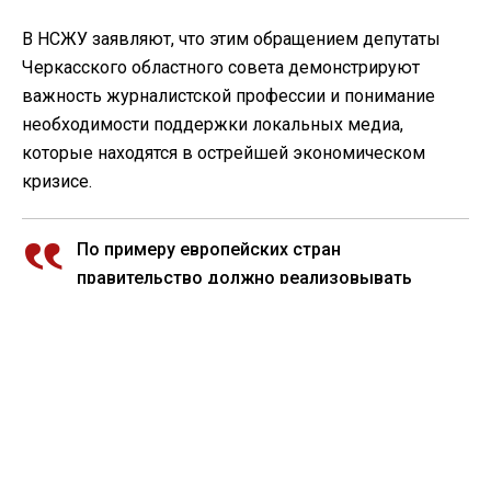
В НСЖУ заявляют, что этим обращением депутаты
Черкасского областного совета демонстрируют
важность журналистской профессии и понимание
необходимости поддержки локальных медиа,
которые находятся в острейшей экономическом
кризисе.
По примеру европейских стран
правительство должно реализовывать
политику поддержки местных медиа.
Создание Фонда поддержки СМИ, по
образцу Украинского культурного фонда,
может стать инструментом
предоставления региональным СМИ
грантов, реализации программ доступа
граждан к качественной местной