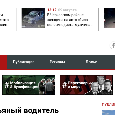
13:12
09 августа
ти
В Черкасском районе
утата-
женщина на авто сбила
плинки
велосипедиста: мужчина
погиб на месте
Публикации
Регионы
Досье
ПУБЛИ
ьяный водитель