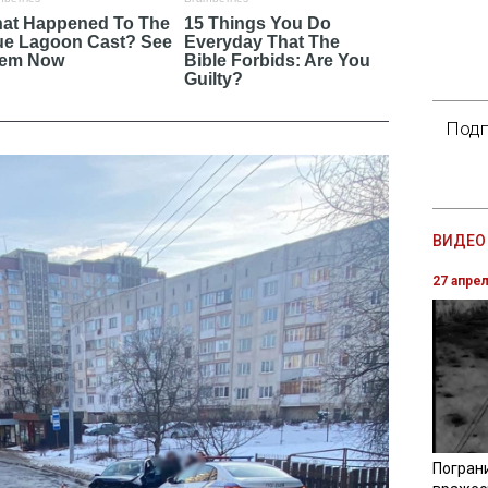
Подп
ВИДЕО 
27 апре
Погран