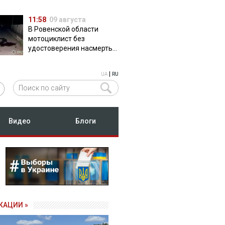
11:58
09 августа
В Ровенской области
мотоциклист без
удостоверения насмерть
сбил пешехода
|
UA
RU
Видео
Блоги
КАЦИИ »