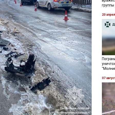
вражес
группы
20 апре
Пограни
уничто
"Молни
07 авгус