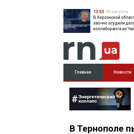
13:53
09 августа
В Херсонской облас
заочно осудили деп
коллаборанта из Ча
от КПРФ
Главная
Новости
В Тернополе п