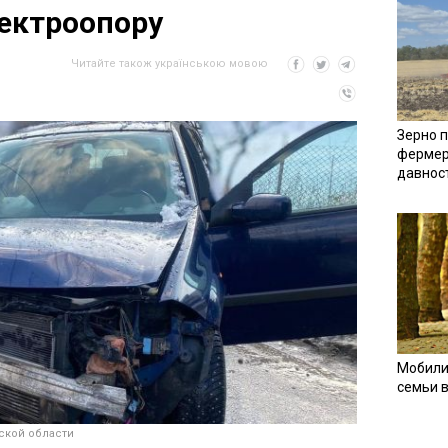
ектроопору
Читайте також українською мовою
Зерно п
фермер
давнос
Мобили
семьи 
ской области