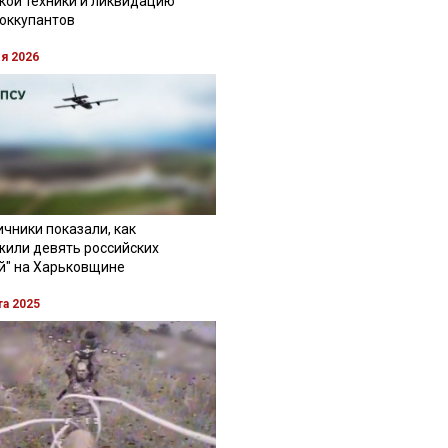
кой техники и ликвидацию
 оккупантов
ля 2026
чники показали, как
жили девять российских
й" на Харьковщине
та 2025