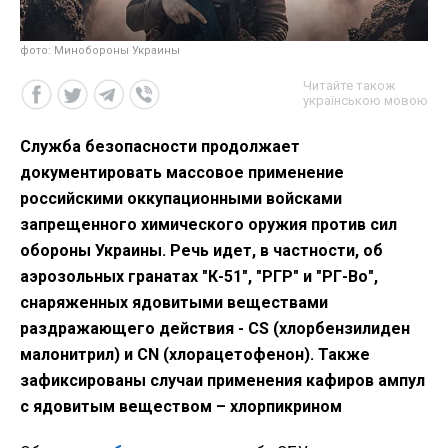
фото: Минобороны Украины
Читайте також
українською мовою
Служба безопасности продолжает
документировать массовое применение
российскими оккупационными войсками
запрещенного химического оружия против сил
обороны Украины. Речь идет, в частности, об
аэрозольных гранатах "К-51", "РГР" и "РГ-Во",
снаряженных ядовитыми веществами
раздражающего действия - CS (хлорбензилиден
малонитрил) и CN (хлорацетофенон). Также
зафиксированы случаи применения кафиров ампул
с ядовитым веществом – хлорпикрином