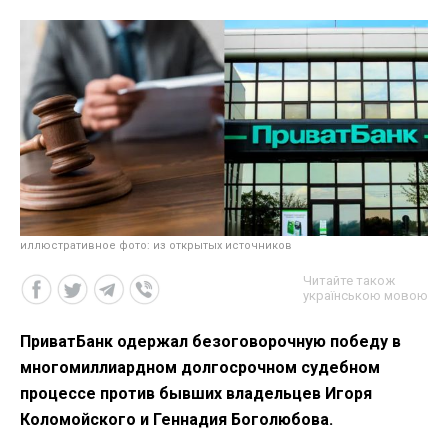
иллюстративное фото: из открытых источников
Читайте також
українською мовою
ПриватБанк одержал безоговорочную победу в
многомиллиардном долгосрочном судебном
процессе против бывших владельцев Игоря
Коломойского и Геннадия Боголюбова.