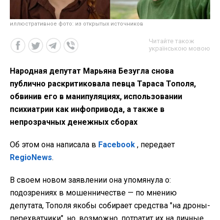
иллюстративное фото: из открытых источников
Читайте також
українською мовою
Народная депутат Марьяна Безугла снова
публично раскритиковала певца Тараса Тополя,
обвинив его в манипуляциях, использовании
психиатрии как инфопривода, а также в
непрозрачных денежных сборах
Об этом она написала в
Facebook
, передает
RegioNews
.
В своем новом заявлении она упомянула о:
подозрениях в мошенничестве — по мнению
депутата, Тополя якобы собирает средства "на дроны-
перехватчики", но, возможно, потратит их на личные