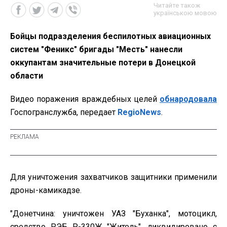
Читайте також
українською мовою
Бойцы подразделения беспилотных авиационных
систем "Феникс" бригады "Месть" нанесли
оккупантам значительные потери в Донецкой
области
Видео поражения враждебных целей
обнародовала
Госпогранслужба, передает
RegioNews
.
Для уничтожения захватчиков защитники применили
дроны-камикадзе.
"Донетчина: уничтожен УАЗ "Буханка", мотоцикл,
средство РЭБ Р-330Ж "Житель", ликвидировано с