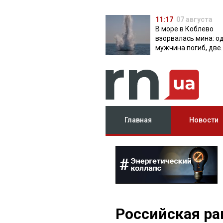
11:17
07 августа
В море в Коблево
взорвалась мина: о
мужчина погиб, две
женщины ранены
Главная
Новости
Российская ра