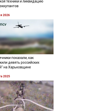
кой техники и ликвидацию
 оккупантов
ля 2026
чники показали, как
жили девять российских
й" на Харьковщине
та 2025