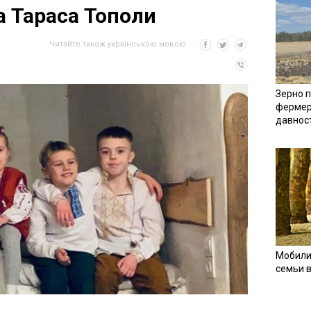
а Тараса Тополи
Читайте також українською мовою
Зерно п
фермер
давнос
Мобили
семьи 