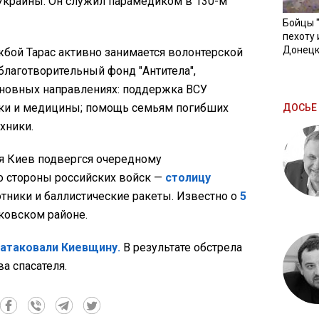
краины. Он служил парамедиком в 130-м
Бойцы 
пехоту 
Донецк
жбой Тарас активно занимается волонтерской
благотворительный фонд "Антитела",
сновных направлениях: поддержка ВСУ
дки и медицины; помощь семьям погибших
ДОСЬЕ 
хники.
ня Киев подвергся очередному
о стороны российских войск —
столицу
тники и баллистические ракеты. Известно о
5
ковском районе.
атаковали Киевщину.
В результате обстрела
а спасателя.