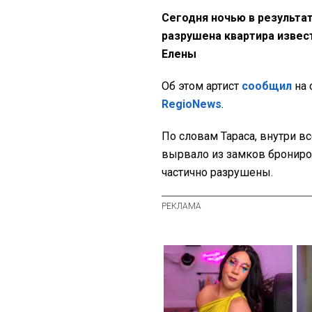
Сегодня ночью в результа
разрушена квартира извес
Елены
Об этом артист
сообщил
на 
RegioNews
.
По словам Тараса, внутри в
вырвало из замков брониров
частично разрушены.