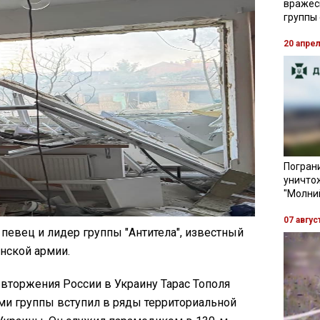
вражес
группы
20 апре
Пограни
уничто
"Молни
07 авгус
 певец и лидер группы "Антитела", известный
нской армии.
вторжения России в Украину Тарас Тополя
ми группы вступил в ряды территориальной