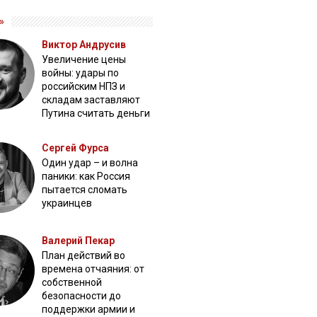
»
Виктор Андрусив
Увеличение цены
войны: удары по
российским НПЗ и
складам заставляют
Путина считать деньги
Сергей Фурса
Один удар – и волна
паники: как Россия
пытается сломать
украинцев
Валерий Пекар
План действий во
времена отчаяния: от
собственной
безопасности до
поддержки армии и