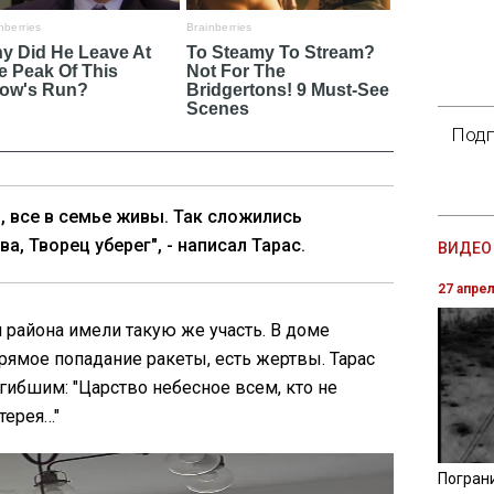
Подп
, все в семье живы. Так сложились
а, Творец уберег", - написал Тарас.
ВИДЕО 
27 апре
 района имели такую же участь. В доме
рямое попадание ракеты, есть жертвы. Тарас
ибшим: "Царство небесное всем, кто не
терея…"
Погран