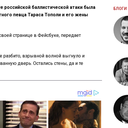
те российской баллистической атаки была
БЛОГИ 
тного певца Тараса Тополи и его жены
своей странице в Фейсбуке, передает
се разбито, взрывной волной выгнуло и
анную дверь. Остались стены, да и те