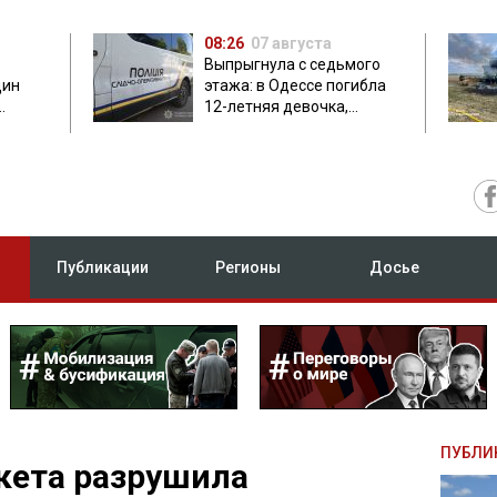
08:26
07 августа
Выпрыгнула с седьмого
дин
этажа: в Одессе погибла
12-летняя девочка,
приехавшая на отдых
Публикации
Регионы
Досье
ПУБЛИ
кета разрушила