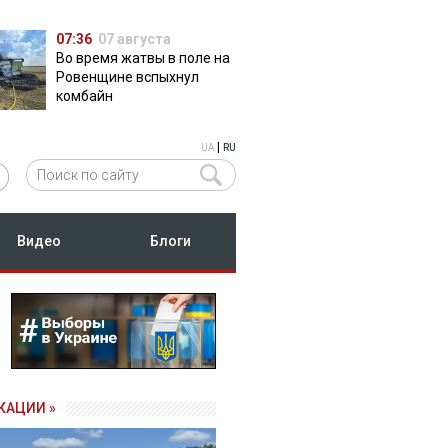
07:36
07 августа
Во время жатвы в поле на
Ровенщине вспыхнул
комбайн
|
UA
RU
Видео
Блоги
КАЦИИ »