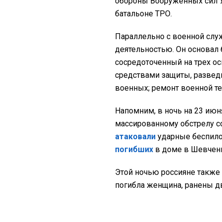
обороны Вооруженных сил У
батальоне ТРО.
Параллельно с военной слу
деятельностью. Он основал 
сосредоточенный на трех о
средствами защиты, разве
военных; ремонт военной те
Напомним, в ночь на 23 ию
массированному обстрелу с
атаковали
ударные беспило
погибших
в доме в Шевчен
Этой ночью россияне также
погибла женщина, ранены дв