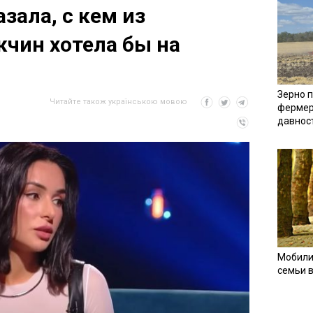
зала, с кем из
чин хотела бы на
Зерно п
Читайте також українською мовою
фермер
давнос
Мобили
семьи 