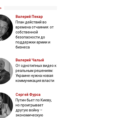
»
Валерий Пекар
План действий во
времена отчаяния: от
собственной
безопасности до
поддержки армии и
бизнеса
Валерий Чалый
От однотипных видео к
реальным решениям:
Украине нужна новая
коммуникация власти
Сергей Фурса
Путин бьет по Киеву,
но проигрывает
другую войну –
экономическую