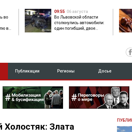
09:55
06 августа
ь во
Во Львовской области
столкнулись автомобили:
лю в
один погибший, двое
травмированных
Публикации
Регионы
Досье
ПУБЛИ
 Холостяк: Злата