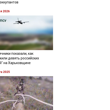
 оккупантов
ля 2026
чники показали, как
жили девять российских
й" на Харьковщине
та 2025