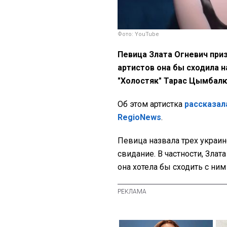
Фото: YouTube
Певица Злата Огневич приз
артистов она бы сходила н
"Холостяк" Тарас Цымбал
Об этом артистка
рассказал
RegioNews
.
Певица назвала трех украинс
свидание. В частности, Злат
она хотела бы сходить с ним