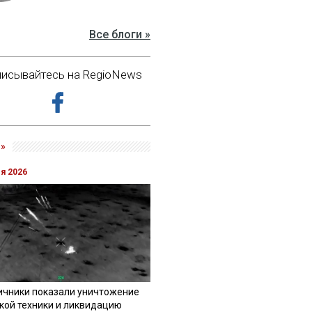
Все блоги »
исывайтесь на RegioNews
»
ля 2026
ичники показали уничтожение
кой техники и ликвидацию