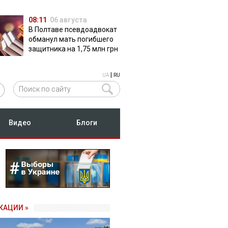
08:11
06 августа
В Полтаве псевдоадвокат
обманул мать погибшего
защитника на 1,75 млн грн
|
UA
RU
Видео
Блоги
КАЦИИ »