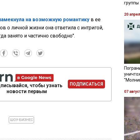
группы
20 апре
намекнула на возможную романтику
в ее
ов о личной жизни она ответила с интригой,
гда занято и частично свободно".
Пограни
уничто
"Молни
ПОДПИСАТЬСЯ
писывайся, чтобы узнать
новости первым
07 авгус
ШОУ-БИЗНЕС