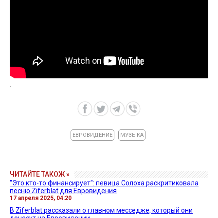
.
ЕВРОВИДЕНИЕ
МУЗЫКА
ЧИТАЙТЕ ТАКОЖ »
"Это кто-то финансирует": певица Солоха раскритиковала
песню Ziferblat для Евровидения
17 апреля 2025, 04:20
В Ziferblat рассказали о главном месседже, который они
донесут на Евровидении.