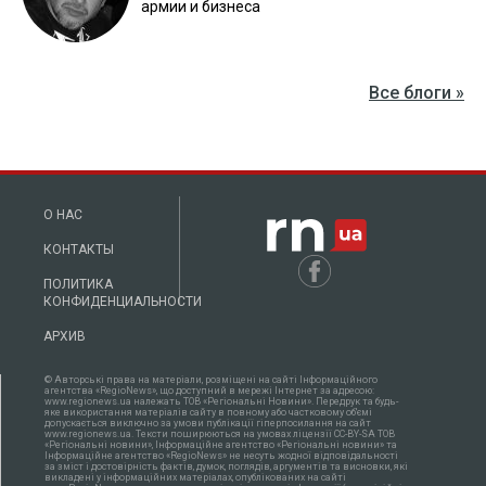
армии и бизнеса
Все блоги »
О НАС
КОНТАКТЫ
ПОЛИТИКА
КОНФИДЕНЦИАЛЬНОСТИ
АРХИВ
© Авторські права на матеріали, розміщені на сайті Інформаційного
агентства «RegioNews», що доступний в мережі Інтернет за адресою:
www.regionews.ua належать ТОВ «Регіональні Новини». Передрук та будь-
яке використання матеріалів сайту в повному або частковому об'ємі
допускається виключно за умови публікації гіперпосилання на сайт
www.regionews.ua. Тексти поширюються нa умовах ліцензії CC-BY-SA ТОВ
«Регіональні новини», Інформаційне агентство «Регіональні новини» та
Інформаційне агентство «RegioNews» не несуть жодної відповідальності
за зміст і достовірність фактів, думок, поглядів, аргументів та висновки, які
викладені у інформаційних матеріалах, опублікованих на сайті