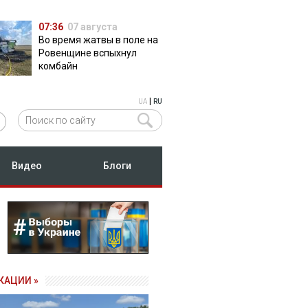
07:36
07 августа
Во время жатвы в поле на
Ровенщине вспыхнул
комбайн
|
UA
RU
Видео
Блоги
КАЦИИ »