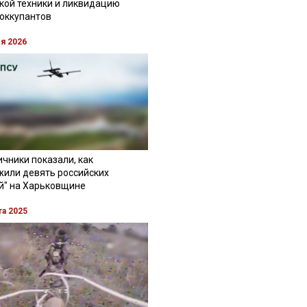
кой техники и ликвидацию
 оккупантов
ля 2026
чники показали, как
жили девять российских
й" на Харьковщине
та 2025