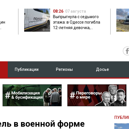
08:26
07 августа
Выпрыгнула с седьмого
дин
этажа: в Одессе погибла
12-летняя девочка,
приехавшая на отдых
Публикации
Регионы
Досье
ПУБЛИ
ель в военной форме