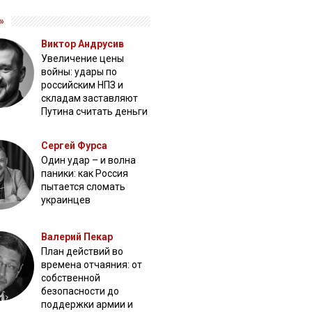
»
Виктор Андрусив
Увеличение цены
войны: удары по
российским НПЗ и
складам заставляют
Путина считать деньги
Сергей Фурса
Один удар – и волна
паники: как Россия
пытается сломать
украинцев
Валерий Пекар
План действий во
времена отчаяния: от
собственной
безопасности до
поддержки армии и