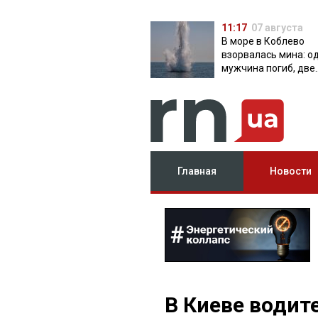
11:17
07 августа
В море в Коблево
взорвалась мина: о
мужчина погиб, две
женщины ранены
Главная
Новости
В Киеве водит