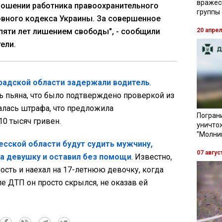
вражес
ношении работника правоохранительного
группы
овного кодекса Украины. За совершенное
 пяти лет лишением свободы", - сообщили
20 апре
ели.
радской области задержали водитель
.
ь пьяна, что было подтверждено проверкой из
галась штрафа, что предложила
Пограни
10 тысяч гривен.
уничто
"Молни
есской области будут судить мужчину,
07 авгус
а девушку и оставил без помощи
. Известно,
ость и наехал на 17-летнюю девочку, когда
ле ДТП он просто скрылся, не оказав ей