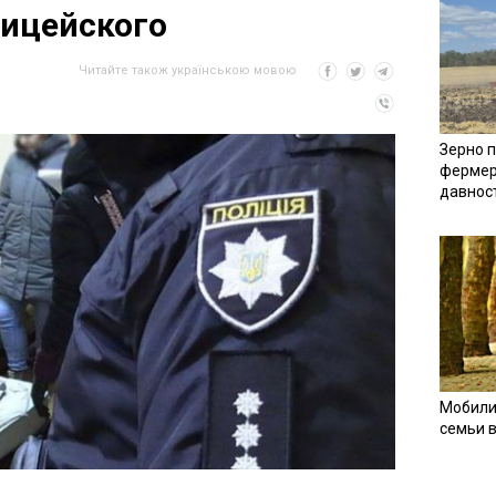
лицейского
Читайте також українською мовою
Зерно п
фермер
давнос
Мобили
семьи 