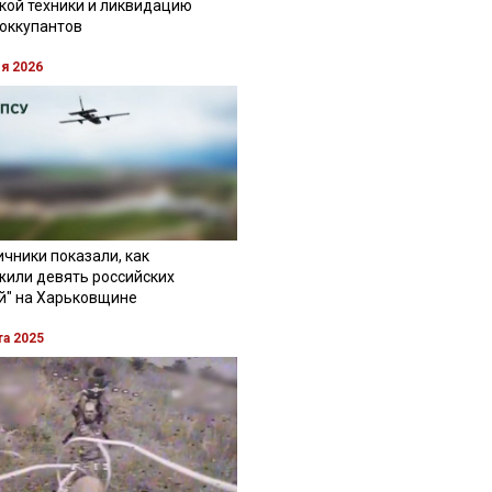
кой техники и ликвидацию
 оккупантов
ля 2026
чники показали, как
жили девять российских
й" на Харьковщине
та 2025