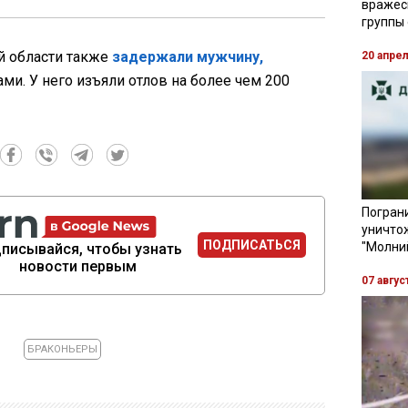
вражес
группы
й области также
задержали мужчину,
20 апре
ами. У него изъяли отлов на более чем 200
Пограни
уничто
ПОДПИСАТЬСЯ
"Молни
писывайся, чтобы узнать
новости первым
07 авгус
БРАКОНЬЕРЫ