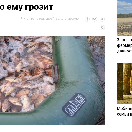
о ему грозит
Читайте також українською мовою
Зерно п
фермер
давнос
Мобили
семьи 