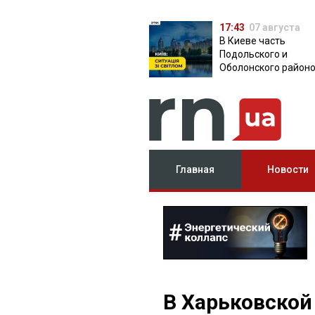
17:43
07 августа
В Киеве часть
Подольского и
Оболонского район
осталась без света:
причина
Главная
Новости
В Харьковской