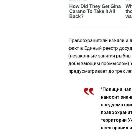
Правоохранители изъяли и л
факт в Единый реестр досуде
(незаконные занятия рыбн
добывающим промыслом) Уг
предусматривает до трех ле
"Полиция нап
наносит зна
предусматрив
правоохранит
территории У
всех правил и