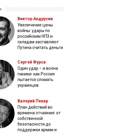
»
Виктор Андрусив
Увеличение цены
войны: удары по
российским НПЗ и
складам заставляют
Путина считать деньги
Сергей Фурса
Один удар – и волна
паники: как Россия
пытается сломать
украинцев
Валерий Пекар
План действий во
времена отчаяния: от
собственной
безопасности до
поддержки армии и