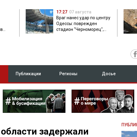
17:27
07 августа
Враг нанес удар по центру
Одессы: поврежден
ов
стадион "Черноморец",
 в чем
есть пострадавшая
Публикации
Регионы
Досье
ПУБЛИ
 области задержали