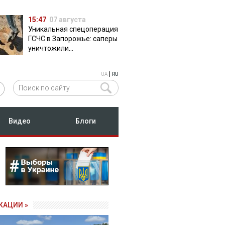
15:47
07 августа
Уникальная спецоперация
ГСЧС в Запорожье: саперы
уничтожили
полуторатонную
российскую авиабомбу
|
UA
RU
ФАБ-500
Видео
Блоги
КАЦИИ »