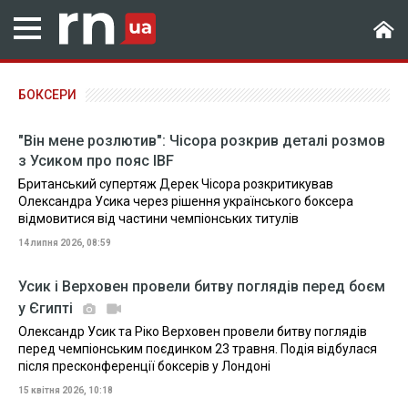
БОКСЕРИ
"Він мене розлютив": Чісора розкрив деталі розмов
з Усиком про пояс IBF
Британський супертяж Дерек Чісора розкритикував
Олександра Усика через рішення українського боксера
відмовитися від частини чемпіонських титулів
14 липня 2026, 08:59
Усик і Верховен провели битву поглядів перед боєм
у Єгипті
Олександр Усик та Ріко Верховен провели битву поглядів
перед чемпіонським поєдинком 23 травня. Подія відбулася
після пресконференції боксерів у Лондоні
15 квітня 2026, 10:18