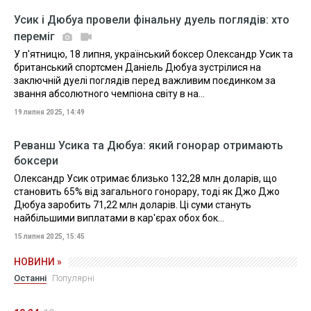
Усик і Дюбуа провели фінальну дуель поглядів: хто
переміг
У п'ятницю, 18 липня, український боксер Олександр Усик та
британський спортсмен Даніель Дюбуа зустрілися на
заключній дуелі поглядів перед важливим поєдинком за
звання абсолютного чемпіона світу в на...
19 липня 2025, 14:49
Реванш Усика та Дюбуа: який гонорар отримають
боксери
Олександр Усик отримає близько 132,28 млн доларів, що
становить 65% від загального гонорару, тоді як Джо Джо
Дюбуа заробить 71,22 млн доларів. Ці суми стануть
найбільшими виплатами в кар'єрах обох бок...
15 липня 2025, 15:45
НОВИНИ »
Останні
Популярні