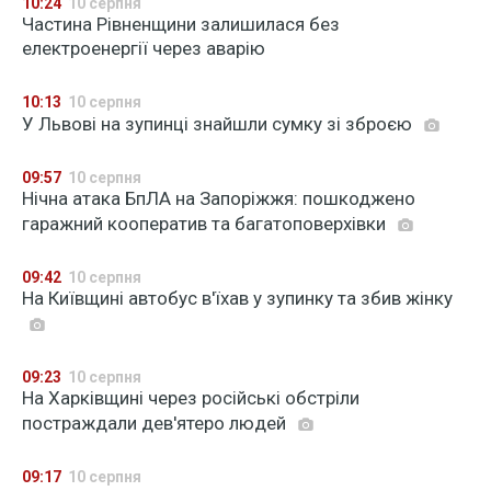
10:24
10 серпня
Частина Рівненщини залишилася без
електроенергії через аварію
10:13
10 серпня
У Львові на зупинці знайшли сумку зі зброєю
09:57
10 серпня
Нічна атака БпЛА на Запоріжжя: пошкоджено
гаражний кооператив та багатоповерхівки
09:42
10 серпня
На Київщині автобус в'їхав у зупинку та збив жінку
09:23
10 серпня
На Харківщині через російські обстріли
постраждали дев'ятеро людей
09:17
10 серпня