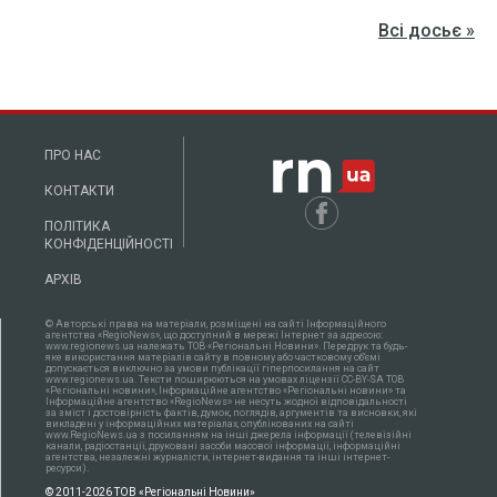
Всі досьє »
ПРО НАС
КОНТАКТИ
ПОЛІТИКА
КОНФІДЕНЦІЙНОСТІ
АРХІВ
© Авторські права на матеріали, розміщені на сайті Інформаційного
агентства «RegioNews», що доступний в мережі Інтернет за адресою:
www.regionews.ua належать ТОВ «Регіональні Новини». Передрук та будь-
яке використання матеріалів сайту в повному або частковому об'ємі
допускається виключно за умови публікації гіперпосилання на сайт
www.regionews.ua. Тексти поширюються нa умовах ліцензії CC-BY-SA ТОВ
«Регіональні новини», Інформаційне агентство «Регіональні новини» та
Інформаційне агентство «RegioNews» не несуть жодної відповідальності
за зміст і достовірність фактів, думок, поглядів, аргументів та висновки, які
викладені у інформаційних матеріалах, опублікованих на сайті
www.RegioNews.ua з посиланням на інші джерела інформації (телевізійні
канали, радіостанції, друковані засоби масової інформації, інформаційні
агентства, незалежні журналісти, інтернет-видання та інші інтернет-
ресурси).
© 2011-2026 ТОВ «Регіональні Новини»