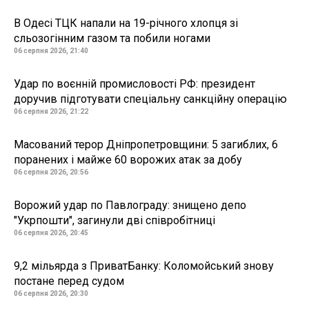
В Одесі ТЦК напали на 19-річного хлопця зі
сльозогінним газом та побили ногами
06 серпня 2026, 21:40
Удар по воєнній промисловості РФ: президент
доручив підготувати спеціальну санкційну операцію
06 серпня 2026, 21:22
Масований терор Дніпропетровщини: 5 загиблих, 6
поранених і майже 60 ворожих атак за добу
06 серпня 2026, 20:56
Ворожий удар по Павлограду: знищено депо
"Укрпошти", загинули дві співробітниці
06 серпня 2026, 20:45
9,2 мільярда з ПриватБанку: Коломойський знову
постане перед судом
06 серпня 2026, 20:30