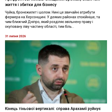
життя і збитки для бізнесу
Чуйка, бронежилет і шолом. Нині це звичайні атрибути
фермера на Херсонщині. У деяких районах спокійніше, та
чим ближчий Дніпро, який розділяє звільнену праву і
окуповану ліву частину області, тим біль...
31 липня 2026
Кінець тіньової вертикалі: справа Арахамії руйнує