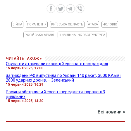
ВІЙНА
ПОРАНЕННЯ
КИЇВСЬКА ОБЛАСТЬ
АТАКА
ЧОЛОВІК
РОСІЙСЬКА АРМІЯ
ЦИВІЛЬНА ІНФРАСТРУКТУРА
ЧИТАЙТЕ ТАКОЖ »
Окупанти атакували околиці Херсона: є постраждалі
15 червня 2025, 17:00
За тиждень РФ випустила по Україні 140 ракет, 3000 КАБів і
2800 ударних дронів, – Зеленський
15 червня 2025, 16:29
Росіяни обстріляли Херсон і передмістя: поранені 3
цивільних
15 червня 2025, 14:30
Всі новини »