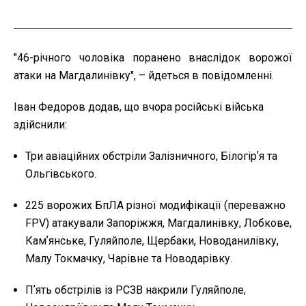
"46-річного чоловіка поранено внаслідок ворожої
атаки на Магдалинівку", – йдеться в повідомленні.
Іван Федоров додав, що вчора російські війська
здійснили:
Три авіаційних обстріли Залізничного, Білогірʼя та
Ольгівського.
225 ворожих БпЛА різної модифікації (переважно
FPV) атакували Запоріжжя, Магдалинівку, Лобкове,
Камʼянське, Гуляйполе, Щербаки, Новоданилівку,
Малу Токмачку, Чарівне та Новодарівку.
Пʼять обстрілів із РСЗВ накрили Гуляйполе,