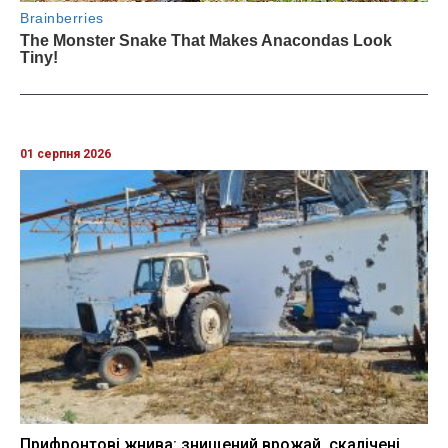
01 серпня 2026
Прифронтові жнива: знищений врожай, скалічені