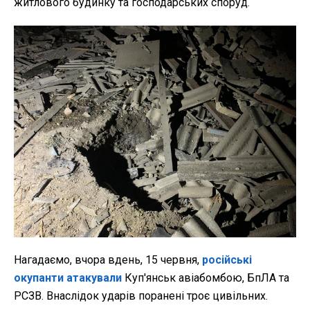
житлового будинку та господарських споруд.
Нагадаємо, вчора вдень, 15 червня,
російські
окупанти атакували
Куп'янськ авіабомбою, БпЛА та
РСЗВ. Внаслідок ударів поранені троє цивільних.