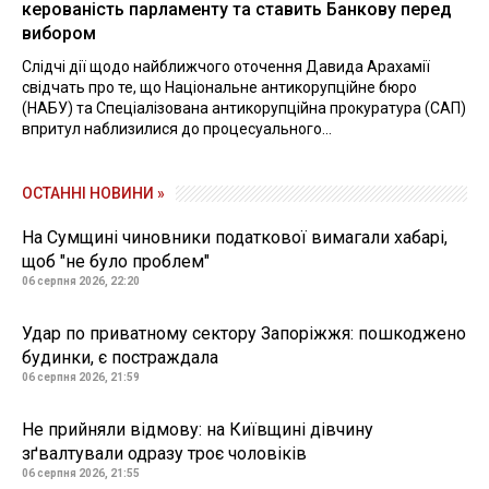
керованість парламенту та ставить Банкову перед
вибором
Слідчі дії щодо найближчого оточення Давида Арахамії
свідчать про те, що Національне антикорупційне бюро
(НАБУ) та Спеціалізована антикорупційна прокуратура (САП)
впритул наблизилися до процесуального...
ОСТАННІ НОВИНИ »
На Сумщині чиновники податкової вимагали хабарі,
щоб "не було проблем"
06 серпня 2026, 22:20
Удар по приватному сектору Запоріжжя: пошкоджено
будинки, є постраждала
06 серпня 2026, 21:59
Не прийняли відмову: на Київщині дівчину
зґвалтували одразу троє чоловіків
06 серпня 2026, 21:55