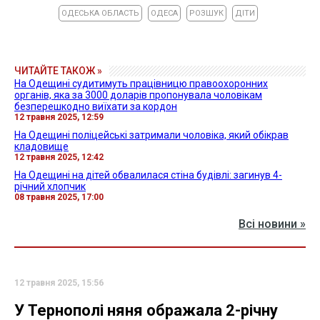
ОДЕСЬКА ОБЛАСТЬ
ОДЕСА
РОЗШУК
ДІТИ
ЧИТАЙТЕ ТАКОЖ »
На Одещині судитимуть працівницю правоохоронних
органів, яка за 3000 доларів пропонувала чоловікам
безперешкодно виїхати за кордон
12 травня 2025, 12:59
На Одещині поліцейські затримали чоловіка, який обікрав
кладовище
12 травня 2025, 12:42
На Одещині на дітей обвалилася стіна будівлі: загинув 4-
річний хлопчик
08 травня 2025, 17:00
Всі новини »
12 травня 2025, 15:56
У Тернополі няня ображала 2-річну