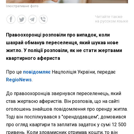
Ілюстративне фото
Читайте также
на русском языке
Правоохоронці розповіли про випадок, коли
шахрай обманув переселенця, який шукав нове
житло. У поліції розповіли, як не стати жертвами
квартирного афериста
Про це
повідомляє
Нацполіція України, передає
RegioNews
.
До правоохоронців звернувся переселенець, який
став жертвою аферистів. Він розповів, що на сайті
оголошень знайшов повідомлення про оренду житла.
Тоді він поспілкувався з "орендодавцем", домовився
про огляд квартири та заплатив задаток у сумі 12 500
гривень. Коли зловмисник отримав кошти, то він