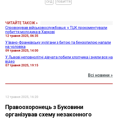
СУД
ПОБИТТЯ
ЧИТАЙТЕ ТАКОЖ »
Спровокував військовослужбовця: у ТЦК прокоментували
побиття молодика в Харкові
12 травня 2025, 06:35
У Івано-Франківську хулігани з битою та бензопилою напали
на чоловіка
09 травня 2025, 14:00
У Львові неповнолітні дівчата побили хлопчика і зняли все на
відео
07 травня 2025, 19:15
Всі новини »
12 травня 2025, 16:20
Правоохоронець з Буковини
організував схему незаконного