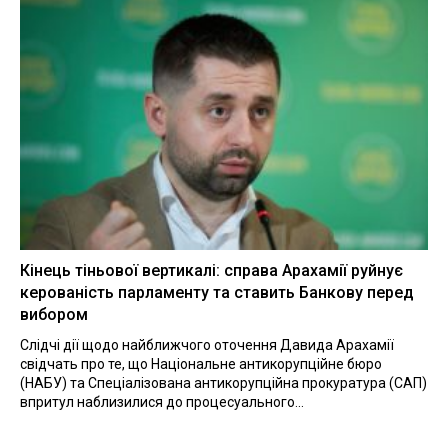
Кінець тіньової вертикалі: справа Арахамії руйнує
керованість парламенту та ставить Банкову перед
вибором
Слідчі дії щодо найближчого оточення Давида Арахамії
свідчать про те, що Національне антикорупційне бюро
(НАБУ) та Спеціалізована антикорупційна прокуратура (САП)
впритул наблизилися до процесуального...