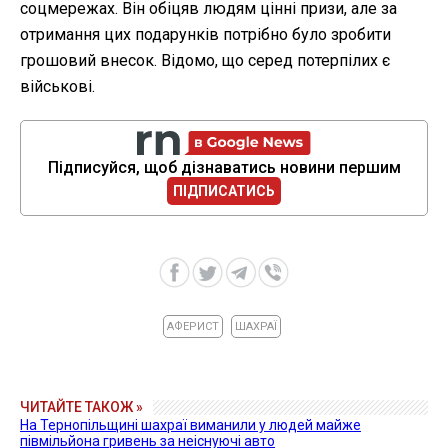
соцмережах. Він обіцяв людям цінні призи, але за
отримання цих подарунків потрібно було зробити
грошовий внесок. Відомо, що серед потерпілих є
військові.
Підписуйся, щоб дізнаватись новини першим
ПІДПИСАТИСЬ
АФЕРИСТ
ШАХРАЇ
ЧИТАЙТЕ ТАКОЖ »
На Тернопільщині шахраї виманили у людей майже
півмільйона гривень за неіснуючі авто