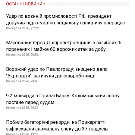
ОСТАННІ НОВИНИ »
Удар по воєнній промисловості РФ: президент
доручив підготувати спеціальну санкційну операцію
06 серпня 2026, 21:22
Масований терор Дніпропетровщини: 5 загиблих, 6
поранених і майже 60 ворожих атак за добу
06 серпня 2026, 20:56
Ворожий удар по Павлограду: знищено депо
"Укрпошти", загинули дві співробітниці
06 серпня 2026, 20:45
9,2 мільярда з ПриватБанку: Коломойський знову
постане перед судом
06 серпня 2026, 20:30
Побили багаторічні рекорди: на Прикарпатті
зафіксували аномальну спеку до 37 градусів
06 серпня 2026, 19:59