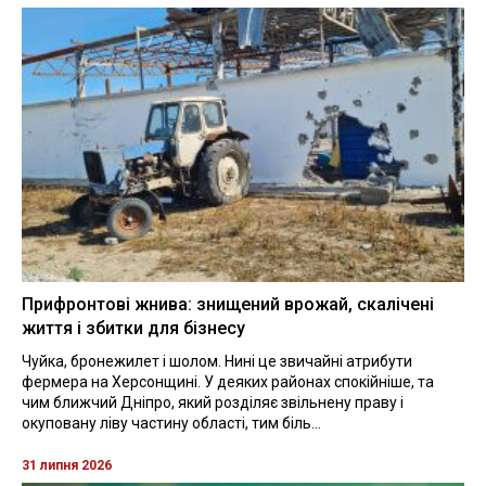
Прифронтові жнива: знищений врожай, скалічені
життя і збитки для бізнесу
Чуйка, бронежилет і шолом. Нині це звичайні атрибути
фермера на Херсонщині. У деяких районах спокійніше, та
чим ближчий Дніпро, який розділяє звільнену праву і
окуповану ліву частину області, тим біль...
31 липня 2026