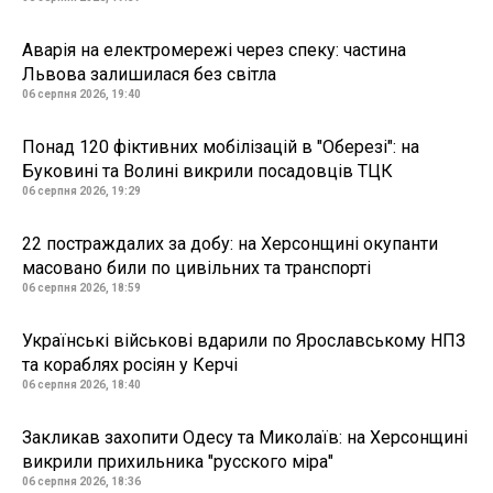
Аварія на електромережі через спеку: частина
Львова залишилася без світла
06 серпня 2026, 19:40
Понад 120 фіктивних мобілізацій в "Оберезі": на
Буковині та Волині викрили посадовців ТЦК
06 серпня 2026, 19:29
22 постраждалих за добу: на Херсонщині окупанти
масовано били по цивільних та транспорті
06 серпня 2026, 18:59
Українські військові вдарили по Ярославському НПЗ
та кораблях росіян у Керчі
06 серпня 2026, 18:40
Закликав захопити Одесу та Миколаїв: на Херсонщині
викрили прихильника "русского міра"
06 серпня 2026, 18:36