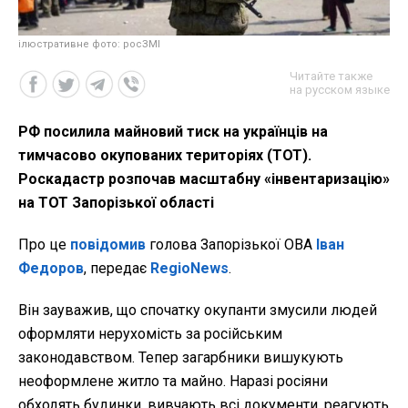
ілюстративне фото: росЗМІ
Читайте также
на русском языке
РФ посилила майновий тиск на українців на
тимчасово окупованих територіях (ТОТ).
Роскадастр розпочав масштабну «інвентаризацію»
на ТОТ Запорізької області
Про це
повідомив
голова Запорізької ОВА
Іван
Федоров
, передає
RegioNews
.
Він зауважив, що спочатку окупанти змусили людей
оформляти нерухомість за російським
законодавством. Тепер загарбники вишукують
неоформлене житло та майно. Наразі росіяни
обходять будинки, вивчають всі документи, реагують