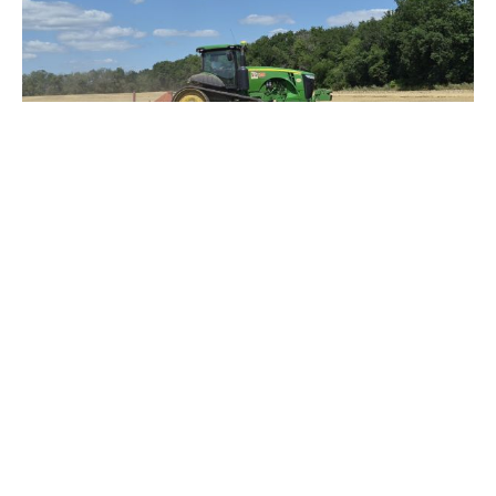
Зерно під блокадою: як українські фермери повторюють
уроки 4-річної давнини