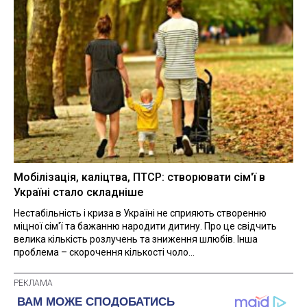
Мобілізація, каліцтва, ПТСР: створювати сім'ї в
Україні стало складніше
Нестабільність і криза в Україні не сприяють створенню
міцної сім'ї та бажанню народити дитину. Про це свідчить
велика кількість розлучень та зниження шлюбів. Інша
проблема – скорочення кількості чоло...