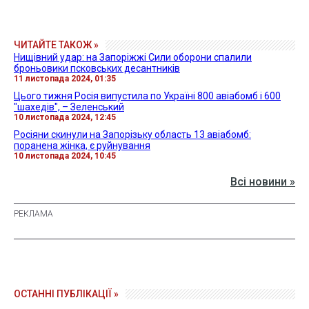
ЧИТАЙТЕ ТАКОЖ »
Нищівний удар: на Запоріжжі Сили оборони спалили
броньовики псковських десантників
11 листопада 2024, 01:35
Цього тижня Росія випустила по Україні 800 авіабомб і 600
"шахедів", – Зеленський
10 листопада 2024, 12:45
Росіяни скинули на Запорізьку область 13 авіабомб:
поранена жінка, є руйнування
10 листопада 2024, 10:45
Всі новини »
ОСТАННІ ПУБЛІКАЦІЇ »