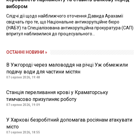
вибором
Слідчі дії щодо найближчого оточення Давида Арахамії
свідчать про те, що Національне антикорупційне бюро
(НАБУ) та Спеціалізована антикорупційна прокуратура (САП)
впритул наблизилися до процесуального...
ОСТАННІ НОВИНИ »
В Ужгороді через маловоддя на річці Уж обмежили
подачу води для частини містян
07 серпня 2026, 19:48
Станція переливання крові у Краматорську
тимчасово призупиняє роботу
07 серпня 2026, 19:09
У Харкові безробітний допомагав росіянам атакувати
місто
07 серпня 2026, 18:55