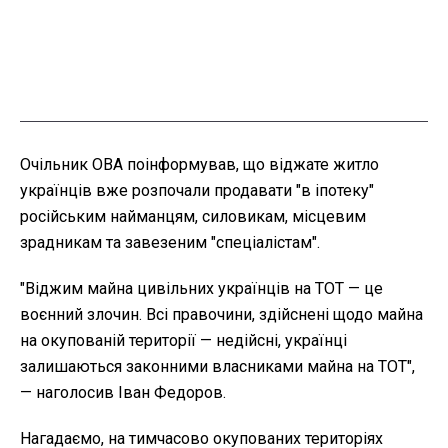
Очільник ОВА поінформував, що в
іджате житло
українців вже розпочали продавати "в іпотеку"
російським найманцям, силовикам, місцевим
зрадникам та завезеним "спеціалістам".
"Віджим майна цивільних українців на ТОТ — це
воєнний злочин. Всі правочини, здійснені щодо майна
на окупованій території — недійсні, українці
залишаються законними власниками майна на ТОТ",
— наголосив Іван Федоров.
Нагадаємо, на тимчасово окупованих територіях