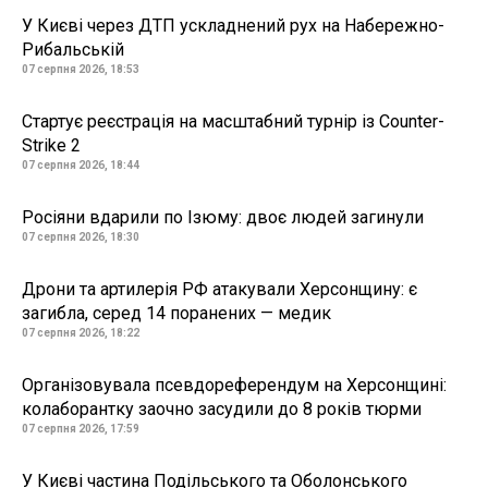
У Києві через ДТП ускладнений рух на Набережно-
Рибальській
07 серпня 2026, 18:53
Стартує реєстрація на масштабний турнір із Counter-
Strike 2
07 серпня 2026, 18:44
Росіяни вдарили по Ізюму: двоє людей загинули
07 серпня 2026, 18:30
Дрони та артилерія РФ атакували Херсонщину: є
загибла, серед 14 поранених — медик
07 серпня 2026, 18:22
Організовувала псевдореферендум на Херсонщині:
колаборантку заочно засудили до 8 років тюрми
07 серпня 2026, 17:59
У Києві частина Подільського та Оболонського