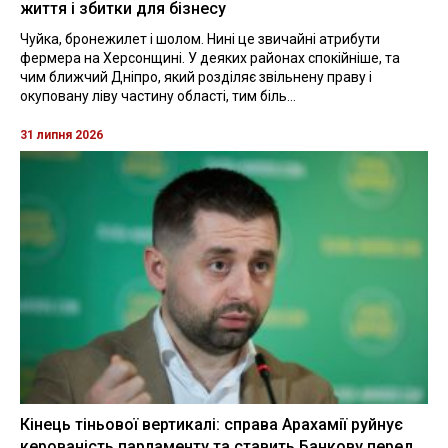
життя і збитки для бізнесу
Чуйка, бронежилет і шолом. Нині це звичайні атрибути
фермера на Херсонщині. У деяких районах спокійніше, та
чим ближчий Дніпро, який розділяє звільнену праву і
окуповану ліву частину області, тим біль...
31 липня 2026
Кінець тіньової вертикалі: справа Арахамії руйнує
керованість парламенту та ставить Банкову перед