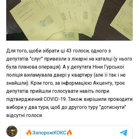
Для того, щоби зібрати ці 43 голоси, одного з
депутатів "слуг" привезли з лікарні на каталці (у нього
була планова операція). А у депутата Ніни Гурської
поліція виламувала двері у квартиру (але її так і не
знайшли). Крім того, за інформацією Акценту, троє
депутатів прийшли голосувати навіть попри
підтверджений COVID-19. Також вирішили проводити
вибори у два тури, щоб до другого туру "дотиснути"
відсутні голоси.