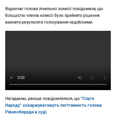
Водночас голова лічильної комісії повідомила, що
більшістю членів комісії було прийнято рішення
визнати результати голосування недійсними.
Нагадаємо, раніше повідомлялося, що
"Слуги
Народу" оскаржуватимуть легітимність голови
Рівнеоблради в суді
.