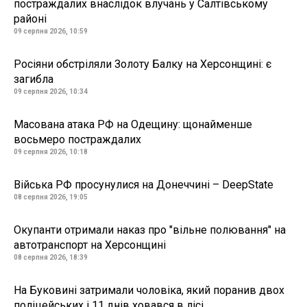
постраждалих внаслідок влучань у Салтівському
районі
09 серпня 2026, 10:59
Росіяни обстріляли Золоту Балку на Херсонщині: є
загибла
09 серпня 2026, 10:34
Масована атака РФ на Одещину: щонайменше
восьмеро постраждалих
09 серпня 2026, 10:18
Війська РФ просунулися на Донеччині – DeepState
08 серпня 2026, 19:05
Окупанти отримали наказ про "вільне полювання" на
автотранспорт на Херсонщині
08 серпня 2026, 18:39
На Буковині затримали чоловіка, який поранив двох
поліцейських і 11 днів ховався в лісі