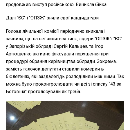
продовжив виступ російською. Виникла бійка.
Далі "ЄС" і "ОПЗЖ" зняли свої кандидатури.
Голова лічильної комісії періодично зникала і
заявила, що на неї чиниться тиск, лідери "ОПЗЖ"і "ЄС"
у Запорізькій облраді Сергій Кальцев та Ігор
Артюшенко активно фіксували порушення при
процедурі обрання керівництва облради. Зокрема,
замість галочок депутати ставили номерки в
бюлетенях, які заздалегідь розподілили між ними. Так
можна було проконтролювати, чи всі зі списку "43 за
Боговіна" проголосували як треба.