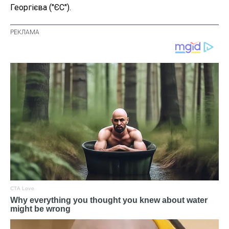
Георгієва ("ЄС").