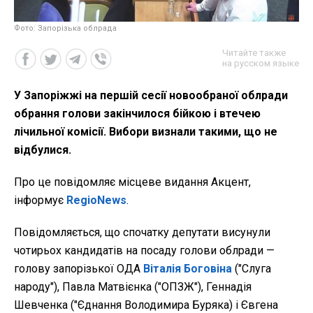
Фото: Запорізька облрада
Читайте также
на русском языке
У Запоріжжі на першій сесії новообраної облради
обрання голови закінчилося бійкою і втечею
лічильної комісії. Вибори визнали такими, що не
відбулися.
Про це повідомляє місцеве видання Акцент,
інформує
RegioNews
.
Повідомляється, що спочатку депутати висунули
чотирьох кандидатів на посаду голови облради —
голову запорізької ОДА
Віталія Боговіна
("Слуга
народу"), Павла Матвієнка ("ОПЗЖ"), Геннадія
Шевченка ("Єднання Володимира Буряка) і Євгена