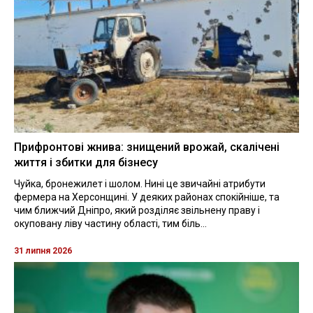
Прифронтові жнива: знищений врожай, скалічені
життя і збитки для бізнесу
Чуйка, бронежилет і шолом. Нині це звичайні атрибути
фермера на Херсонщині. У деяких районах спокійніше, та
чим ближчий Дніпро, який розділяє звільнену праву і
окуповану ліву частину області, тим біль...
31 липня 2026