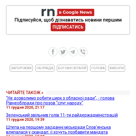
Підписуйся, щоб дізнаватись новини першим
ПІДПИСАТИСЬ
ЗАПОРІЖЖЯ
ОБЛРАДА
БОГОВІН ВІТАЛІЙ
ГОЛОВА
ВИБОРИ
ЧИТАЙТЕ ТАКОЖ »
"Не дозволимо робити цирк з обласної ради", - голова
Рівнеоблради про позов "слуг народу"
11 грудня 2020, 21:17
Зеленський звільнив голів 11-ти райдержадміністрацій
11 грудня 2020, 19:39
Штепа на першому засіданні міськради Слов'янська
вляпалася у скандал: її хочуть позбавити мандата