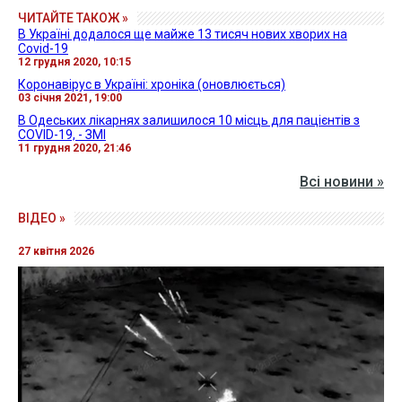
ЧИТАЙТЕ ТАКОЖ »
В Україні додалося ще майже 13 тисяч нових хворих на
Covid-19
12 грудня 2020, 10:15
Коронавірус в Україні: хроніка (оновлюється)
03 січня 2021, 19:00
В Одеських лікарнях залишилося 10 місць для пацієнтів з
COVID-19, - ЗМІ
11 грудня 2020, 21:46
Всі новини »
ВІДЕО »
27 квітня 2026