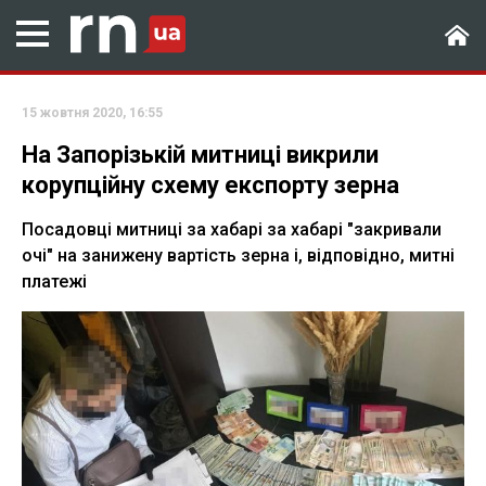
15 жовтня 2020, 16:55
На Запорізькій митниці викрили
корупційну схему експорту зерна
Посадовці митниці за хабарі за хабарі "закривали
очі" на занижену вартість зерна і, відповідно, митні
платежі