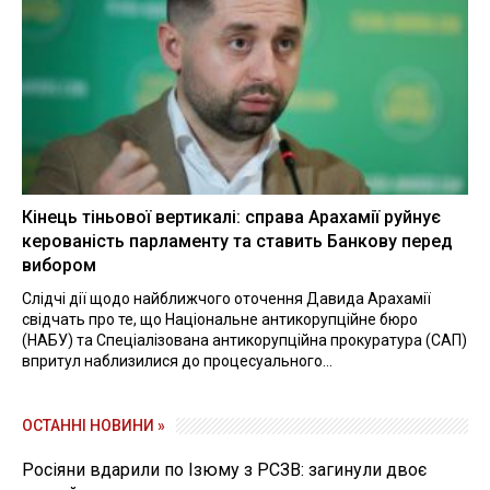
Кінець тіньової вертикалі: справа Арахамії руйнує
керованість парламенту та ставить Банкову перед
вибором
Слідчі дії щодо найближчого оточення Давида Арахамії
свідчать про те, що Національне антикорупційне бюро
(НАБУ) та Спеціалізована антикорупційна прокуратура (САП)
впритул наблизилися до процесуального...
ОСТАННІ НОВИНИ »
Росіяни вдарили по Ізюму з РСЗВ: загинули двоє