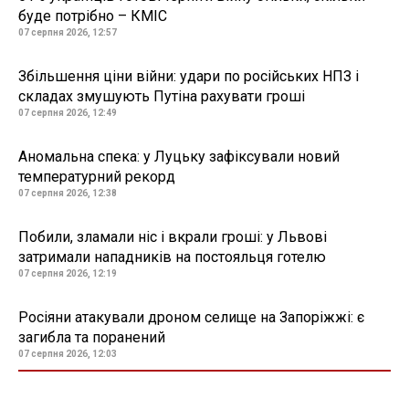
буде потрібно – КМІС
07 серпня 2026, 12:57
Збільшення ціни війни: удари по російських НПЗ і
складах змушують Путіна рахувати гроші
07 серпня 2026, 12:49
Аномальна спека: у Луцьку зафіксували новий
температурний рекорд
07 серпня 2026, 12:38
Побили, зламали ніс і вкрали гроші: у Львові
затримали нападників на постояльця готелю
07 серпня 2026, 12:19
Росіяни атакували дроном селище на Запоріжжі: є
загибла та поранений
07 серпня 2026, 12:03