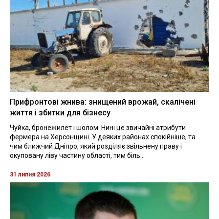
Прифронтові жнива: знищений врожай, скалічені
життя і збитки для бізнесу
Чуйка, бронежилет і шолом. Нині це звичайні атрибути
фермера на Херсонщині. У деяких районах спокійніше, та
чим ближчий Дніпро, який розділяє звільнену праву і
окуповану ліву частину області, тим біль...
31 липня 2026