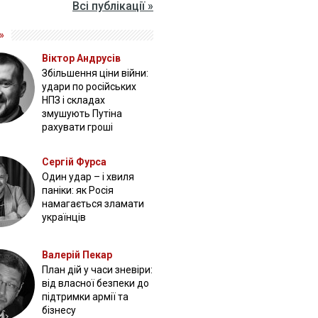
Всі публікації »
»
Віктор Андрусів
Збільшення ціни війни:
удари по російських
НПЗ і складах
змушують Путіна
рахувати гроші
Сергій Фурса
Один удар – і хвиля
паніки: як Росія
намагається зламати
українців
Валерій Пекар
План дій у часи зневіри:
від власної безпеки до
підтримки армії та
бізнесу