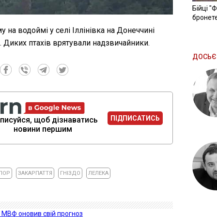
Бійці "
бронете
у на водоймі у селі Іллінівка на Донеччині
. Диких птахів врятували надзвичайники.
ДОСЬЄ
ПІДПИСАТИСЬ
писуйся, щоб дізнаватись
новини першим
ПОР
ЗАКАРПАТТЯ
ГНІЗДО
ЛЕЛЕКА
і: МВФ оновив свій прогноз