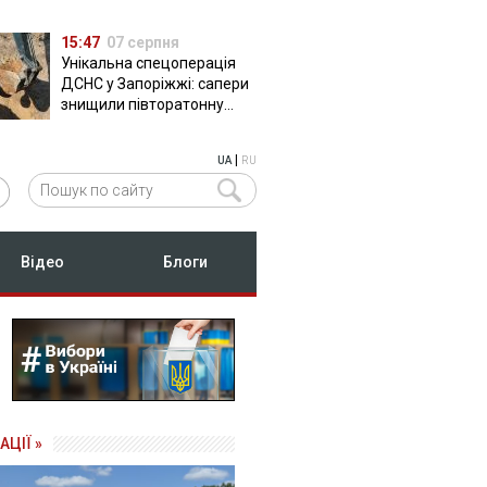
15:47
07 серпня
Унікальна спецоперація
ДСНС у Запоріжжі: сапери
знищили півторатонну
російську авіабомбу
ФАБ-500
|
UA
RU
Відео
Блоги
АЦІЇ »