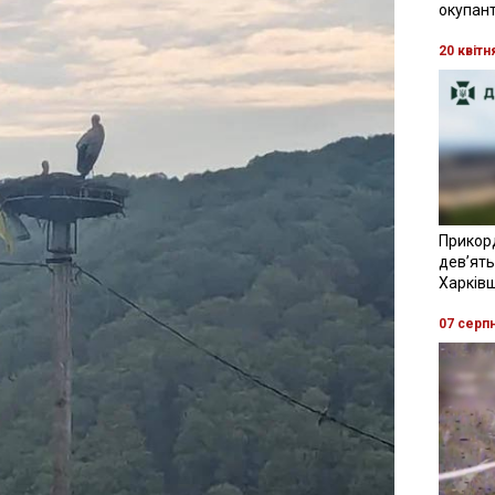
окупант
20 квітн
Прикор
девʼять
Харків
07 серп