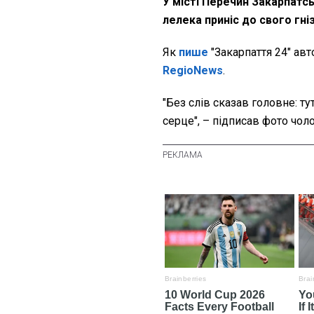
У місті Перечин Закарпатс
лелека приніс до свого гні
Як
пише
"Закарпаття 24" авт
RegioNews
.
"Без слів сказав головне: тут
серце", – підписав фото чоло