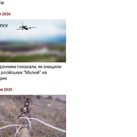
ів
я 2026
донники показали, як знищили
 російських "Молній" на
щині
ня 2025