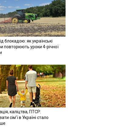
ід блокадою: як українські
и повторюють уроки 4-річної
и
ація, каліцтва, ПТСР:
ати сім'ї в Україні стало
іше