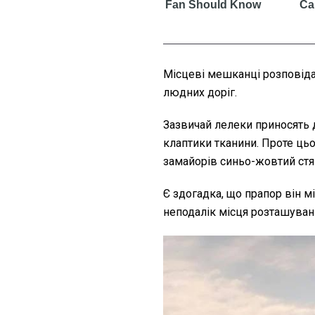
Місцеві мешканці розповіда
людних доріг.
Зазвичай лелеки приносять д
клаптики тканини. Проте цьог
замайорів синьо-жовтий стя
Є здогадка, що прапор він мі
неподалік місця розташуванн