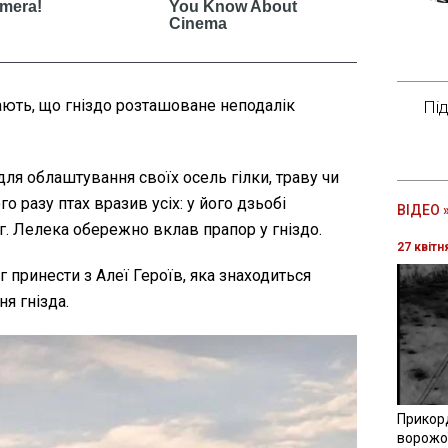
ють, що гніздо розташоване неподалік
Пі
ля облаштування своїх осель гілки, траву чи
о разу птах вразив усіх: у його дзьобі
ВІДЕО 
г. Лелека обережно вклав прапор у гніздо.
27 квітн
г принести з Алеї Героїв, яка знаходиться
я гнізда.
Прикор
ворожої