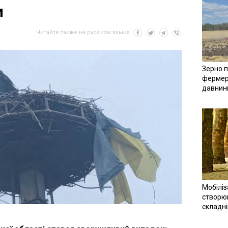
и
Читайте также на русском языке
Зерно п
фермер
давнин
Мобіліз
створюв
складн