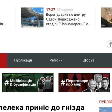
17:27
07 серпня
Ворог ударив по центру
Одеси: пошкоджено
ів
стадіон "Чорноморець", є
ла: в
постраждала
Публікації
Регіони
Досьє
ПУБЛІК
лелека приніс до гнізда