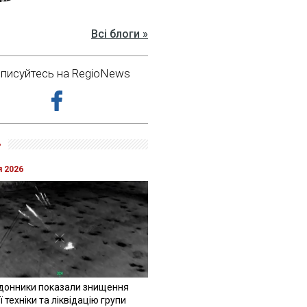
Всі блоги »
дписуйтесь на RegioNews
»
я 2026
донники показали знищення
 техніки та ліквідацію групи