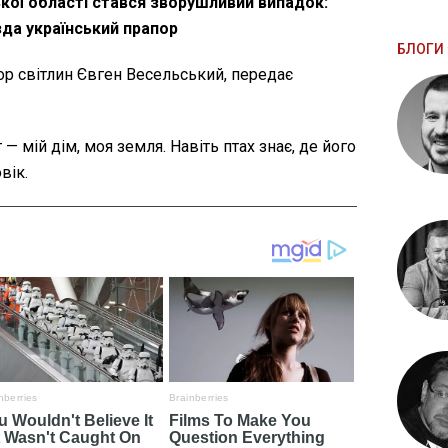
ької області стався зворушливий випадок:
зда український прапор
БЛОГИ 
ор світлин Євген Весельський, передає
 — мій дім, моя земля. Навіть птах знає, де його
вік.