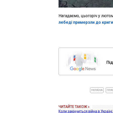
Нагадаємо, цьогоріч у лютом
лебеді примерзли до криги
Під
УКРАЇНА
ПРА
ЧИТАЙТЕ ТАКОЖ »
Коли закінчиться війна в Україн