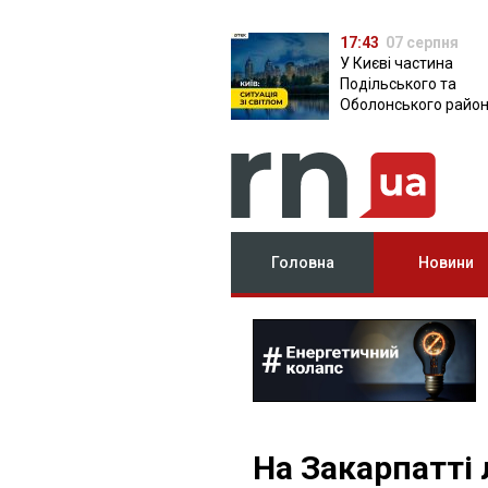
17:43
07 серпня
У Києві частина
Подільського та
Оболонського район
залишилася без світ
чому причина
Головна
Новини
На Закарпатті 