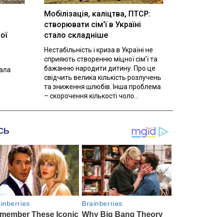
Мобілізація, каліцтва, ПТСР:
створювати сім'ї в Україні
ої
стало складніше
Нестабільність і криза в Україні не
сприяють створенню міцної сім'ї та
бажанню народити дитину. Про це
вала
свідчить велика кількість розлучень
та зниження шлюбів. Інша проблема
– скорочення кількості чоло...