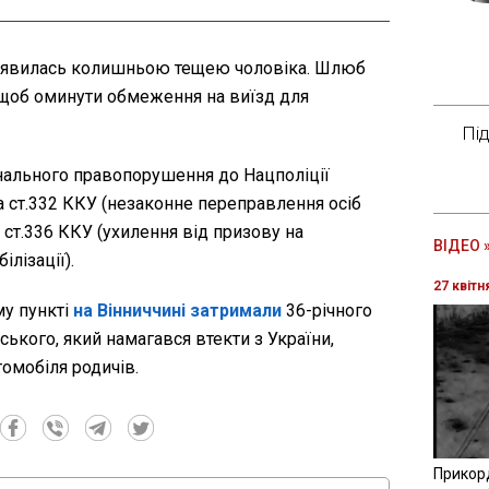
 виявилась колишньою тещею чоловіка. Шлюб
 щоб оминути обмеження на виїзд для
Пі
нального правопорушення до Нацполіції
 ст.332 ККУ (незаконне переправлення осіб
ст.336 ККУ (ухилення від призову на
ВІДЕО 
ілізації).
27 квітн
му пункті
на Вінниччині затримали
36-річного
кого, який намагався втекти з України,
омобіля родичів.
Прикор