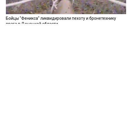
Бойцы "Феникса" ликвидировали пехоту и бронетехнику
врага в Донецкой области
Все видео »
ПУБЛИКАЦИИ »
Зерно под блокадой: как украинские фермеры повторяют
уроки 4-летней давности