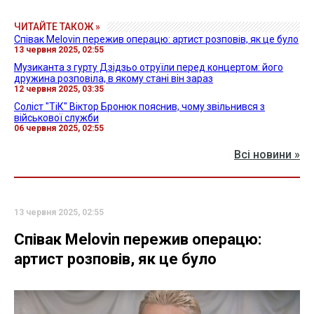
ЧИТАЙТЕ ТАКОЖ »
Співак Melovin пережив операцю: артист розповів, як це було
13 червня 2025, 02:55
Музиканта з гурту Дзідзьо отруїли перед концертом: його
дружина розповіла, в якому стані він зараз
12 червня 2025, 03:35
Соліст "ТіК" Віктор Бронюк пояснив, чому звільнився з
військової служби
06 червня 2025, 02:55
Всі новини »
13 червня 2025, 02:55
Співак Melovin пережив операцю:
артист розповів, як це було