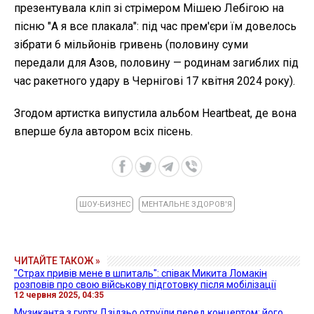
презентувала кліп зі стрімером Мішею Лебігою на
пісню "А я все плакала": під час прем'єри їм довелось
зібрати 6 мільйонів гривень (половину суми
передали для Азов, половину — родинам загиблих під
час ракетного удару в Чернігові 17 квітня 2024 року).
Згодом артистка випустила альбом Heartbeat, де вона
вперше була автором всіх пісень.
ШОУ-БИЗНЕС
МЕНТАЛЬНЕ ЗДОРОВ'Я
ЧИТАЙТЕ ТАКОЖ »
"Страх привів мене в шпиталь": співак Микита Ломакін
розповів про свою військову підготовку після мобілізації
12 червня 2025, 04:35
Музиканта з гурту Дзідзьо отруїли перед концертом: його