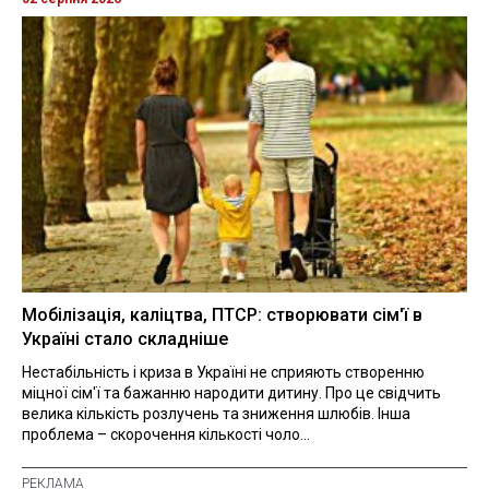
Мобілізація, каліцтва, ПТСР: створювати сім'ї в
Україні стало складніше
Нестабільність і криза в Україні не сприяють створенню
міцної сім'ї та бажанню народити дитину. Про це свідчить
велика кількість розлучень та зниження шлюбів. Інша
проблема – скорочення кількості чоло...