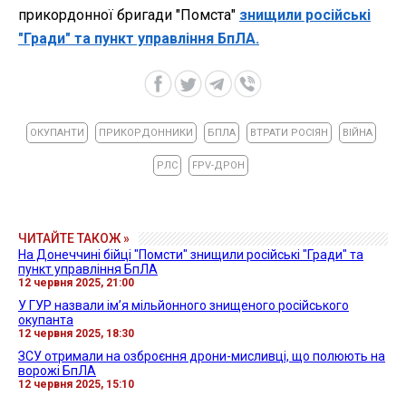
прикордонної бригади "Помста"
знищили російські
"Гради" та пункт управління БпЛА.
ОКУПАНТИ
ПРИКОРДОННИКИ
БПЛА
ВТРАТИ РОСІЯН
ВІЙНА
РЛС
FPV-ДРОН
ЧИТАЙТЕ ТАКОЖ »
На Донеччині бійці "Помсти" знищили російські "Гради" та
пункт управління БпЛА
12 червня 2025, 21:00
У ГУР назвали ім’я мільйонного знищеного російського
окупанта
12 червня 2025, 18:30
ЗСУ отримали на озброєння дрони-мисливці, що полюють на
ворожі БпЛА
12 червня 2025, 15:10