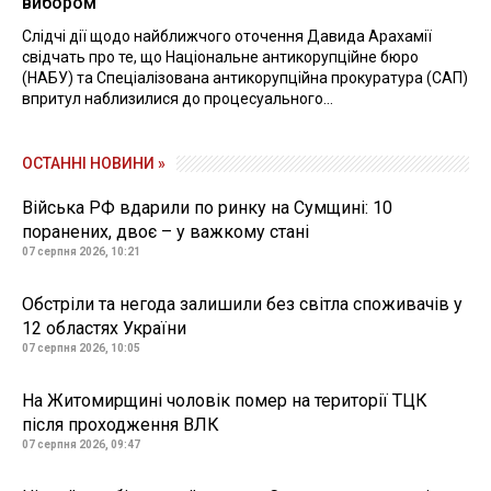
вибором
Слідчі дії щодо найближчого оточення Давида Арахамії
свідчать про те, що Національне антикорупційне бюро
(НАБУ) та Спеціалізована антикорупційна прокуратура (САП)
впритул наблизилися до процесуального...
ОСТАННІ НОВИНИ »
Війська РФ вдарили по ринку на Сумщині: 10
поранених, двоє – у важкому стані
07 серпня 2026, 10:21
Обстріли та негода залишили без світла споживачів у
12 областях України
07 серпня 2026, 10:05
На Житомирщині чоловік помер на території ТЦК
після проходження ВЛК
07 серпня 2026, 09:47