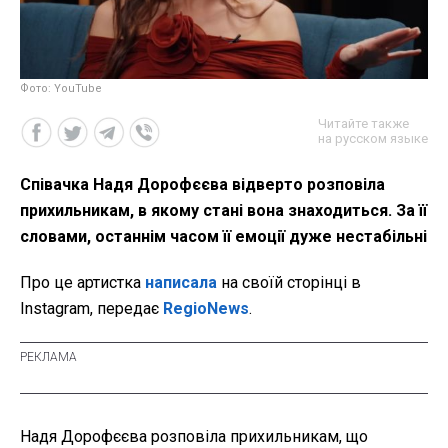
Фото: YouTube
Читайте также
на русском языке
Співачка Надя Дорофєєва відверто розповіла
прихильникам, в якому стані вона знаходиться. За її
словами, останнім часом її емоції дуже нестабільні
Про це артистка
написала
на своїй сторінці в
Instagram, передає
RegioNews
.
Надя Дорофєєва розповіла прихильникам, що