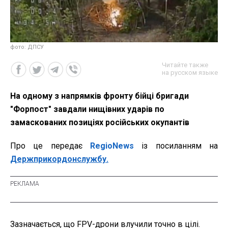
фото: ДПСУ
Читайте также
на русском языке
На одному з напрямків фронту бійці бригади
"Форпост" завдали нищівних ударів по
замаскованих позиціях російських окупантів
Про це передає
RegioNews
із посиланням на
Держприкордонслужбу.
Зазначається, що FPV-дрони влучили точно в цілі.