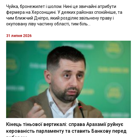
Чуйка, бронежилет і шолом. Нині це звичайні атрибути
фермера на Херсонщині. У деяких районах спокійніше, та
чим ближчий Дніпро, який розділяє звільнену праву і
окуповану ліву частину області, тим біль...
31 липня 2026
Кінець тіньової вертикалі: справа Арахамії руйнує
керованість парламенту та ставить Банкову перед