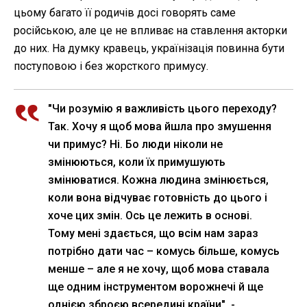
цьому багато її родичів досі говорять саме
російською, але це не впливає на ставлення акторки
до них. На думку кравець, українізація повинна бути
поступовою і без жорсткого примусу.
"Чи розумію я важливість цього переходу?
Так. Хочу я щоб мова йшла про змушення
чи примус? Ні. Бо люди ніколи не
змінюються, коли їх примушують
змінюватися. Кожна людина змінюється,
коли вона відчуває готовність до цього і
хоче цих змін. Ось це лежить в основі.
Тому мені здається, що всім нам зараз
потрібно дати час – комусь більше, комусь
менше – але я не хочу, щоб мова ставала
ще одним інструментом ворожнечі й ще
однією зброєю всередині країни", -