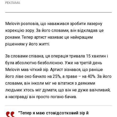
Melovin розповів, що наважився зробити лазерну
корекцію зору. За його словами, він відкладав це
роками. Тепер артист називає це найкращим
рішенням у його житті.
За словами співака, ця операція тривала 15 хвилин і
була абсолютно безболісною. Уже на третій день
Melovin мав чіткий зір. Артист зізнався, що раніше
його ліве око бачило на 25%, а праве – на 40%. За його
словами, він інколи міг не вітатися з деякими
людьми: хтось міг думати, що він не дуже ввічливий,
а насправді він просто погано бачив.
"Тепер я маю стовідсотковий зір й