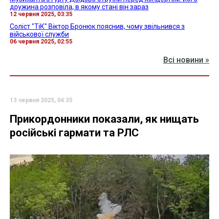
дружина розповіла, в якому стані він зараз
12 червня 2025, 03:35
Соліст "ТіК" Віктор Бронюк пояснив, чому звільнився з
військової служби
06 червня 2025, 02:55
Всі новини »
13 червня 2025, 04:35
Прикордонники показали, як нищать
російські гармати та РЛС