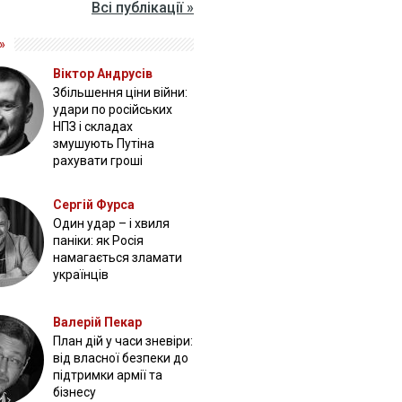
Всі публікації »
»
Віктор Андрусів
Збільшення ціни війни:
удари по російських
НПЗ і складах
змушують Путіна
рахувати гроші
Сергій Фурса
Один удар – і хвиля
паніки: як Росія
намагається зламати
українців
Валерій Пекар
План дій у часи зневіри:
від власної безпеки до
підтримки армії та
бізнесу