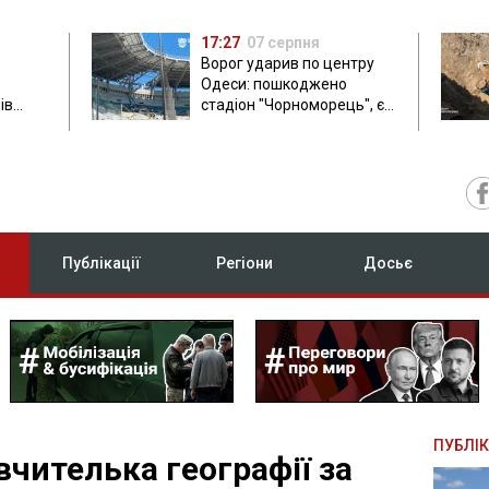
17:27
07 серпня
Ворог ударив по центру
Одеси: пошкоджено
ів
стадіон "Чорноморець", є
ла: в
постраждала
Публікації
Регіони
Досьє
ПУБЛІК
вчителька географії за