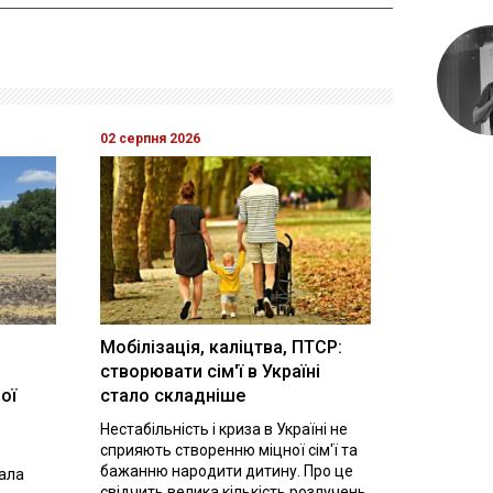
02 серпня 2026
Мобілізація, каліцтва, ПТСР:
створювати сім'ї в Україні
ої
стало складніше
Нестабільність і криза в Україні не
сприяють створенню міцної сім'ї та
бажанню народити дитину. Про це
вала
свідчить велика кількість розлучень