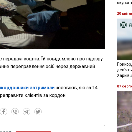
окупант
20 квітн
с передачі коштів. Їй повідомлено про підозру
Прикор
аконне переправлення осіб через державний
девʼять
Харків
07 серп
икордонники затримали
чоловіків, які за 14
реправити клієнтів за кордон.