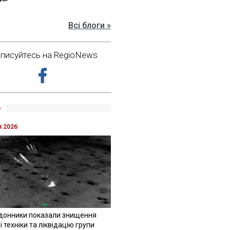
Всі блоги »
дписуйтесь на RegioNews
»
я 2026
донники показали знищення
 техніки та ліквідацію групи