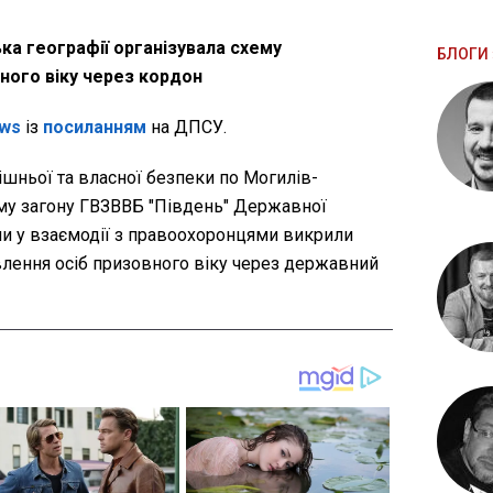
ька географії організувала схему
БЛОГИ 
ного віку через кордон
ws
із
посиланням
на ДПСУ.
ішньої та власної безпеки по Могилів-
у загону ГВЗВВБ "Південь" Державної
и у взаємодії з правоохоронцями викрили
лення осіб призовного віку через державний