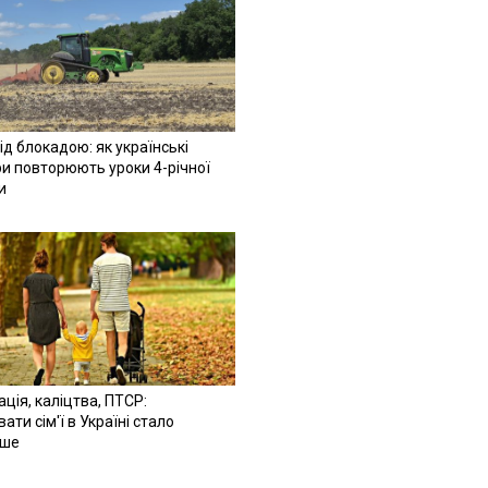
ід блокадою: як українські
и повторюють уроки 4-річної
и
ація, каліцтва, ПТСР:
ати сім'ї в Україні стало
іше