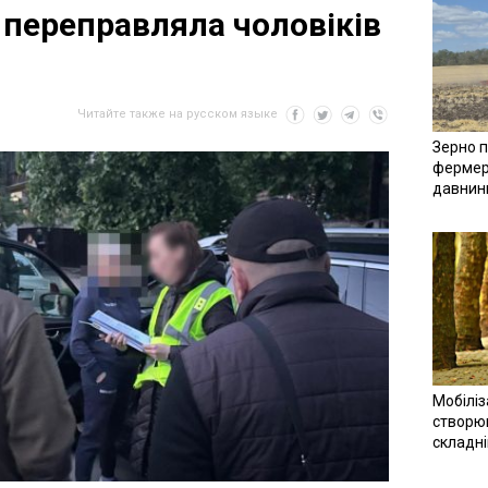
 переправляла чоловіків
Читайте также на русском языке
Зерно п
фермер
давнин
Мобіліз
створюв
складн