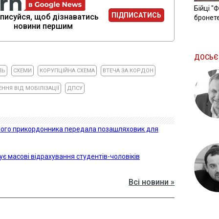
Бійці "
ПІДПИСАТИСЬ
писуйся, щоб дізнаватись
бронете
новини першим
ДОСЬЄ
ЛЬ
СХЕМИ
КОРУПЦІЙНА СХЕМА
ВТЕЧА ЗА КОРДОН
ННЯ ВІД МОБІЛІЗАЦІЇ
ДПСУ
иблого прикордонника передала позашляховик для
ує масові відрахування студентів-чоловіків
Всі новини »