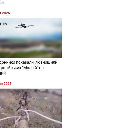
ів
я 2026
донники показали, як знищили
 російських "Молній" на
щині
ня 2025