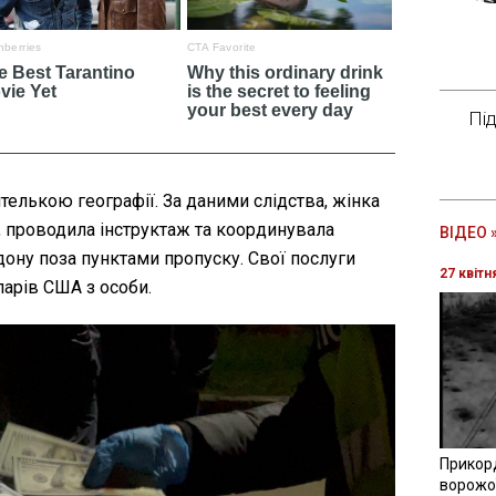
Пі
елькою географії. За даними слідства, жінка
, проводила інструктаж та координувала
ВІДЕО 
ону поза пунктами пропуску. Свої послуги
27 квітн
ларів США з особи.
Прикор
ворожої