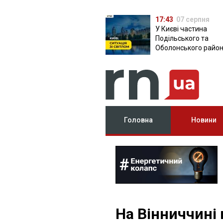
17:43
07 серпня
У Києві частина
Подільського та
Оболонського район
залишилася без світ
чому причина
Головна
Новини
На Вінниччині 