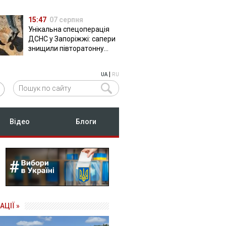
15:47
07 серпня
Унікальна спецоперація
ДСНС у Запоріжжі: сапери
знищили півторатонну
російську авіабомбу
ФАБ-500
|
UA
RU
Відео
Блоги
АЦІЇ »