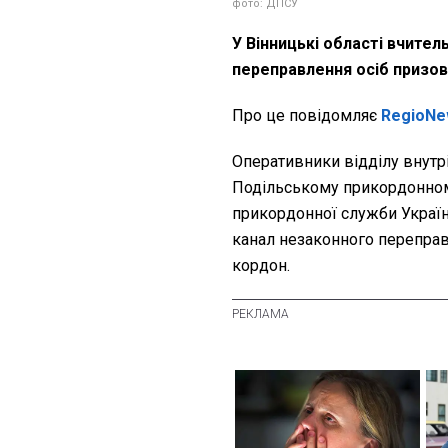
фото: ДПСУ
У Вінницькі області вчител
переправлення осіб призов
Про це повідомляє
RegioNe
Оперативники відділу внутр
Подільському прикордонном
прикордонної служби Україн
канал незаконного переправ
кордон.