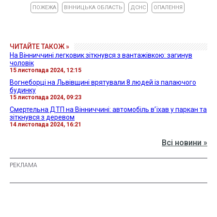
ПОЖЕЖА
ВІННИЦЬКА ОБЛАСТЬ
ДСНС
ОПАЛЕННЯ
ЧИТАЙТЕ ТАКОЖ »
На Вінниччині легковик зіткнувся з вантажівкою: загинув
чоловік
15 листопада 2024, 12:15
Вогнеборці на Львівщині врятували 8 людей із палаючого
будинку
15 листопада 2024, 09:23
Смертельна ДТП на Вінниччині: автомобіль в’їхав у паркан та
зіткнувся з деревом
14 листопада 2024, 16:21
Всі новини »