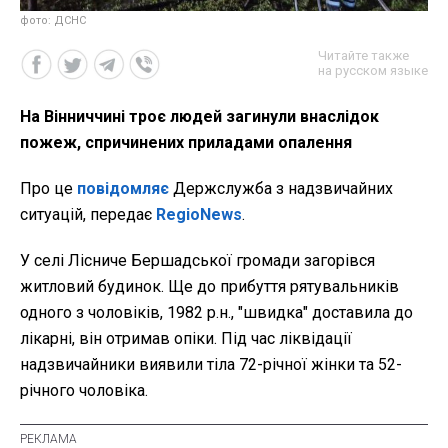
фото: ДСНС
Читайте также
на русском языке
На Вінниччині троє людей загинули внаслідок
пожеж, спричинених приладами опалення
Про це
повідомляє
Держслужба з надзвичайних
ситуацій, передає
RegioNews
.
У селі Лісниче Бершадської громади загорівся
житловий будинок. Ще до прибуття рятувальників
одного з чоловіків, 1982 р.н., "швидка" доставила до
лікарні, він отримав опіки. Під час ліквідації
надзвичайники виявили тіла 72-річної жінки та 52-
річного чоловіка.