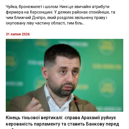
Чуйка, бронежилет і шолом. Нині це звичайні атрибути
фермера на Херсонщині. У деяких районах спокійніше, та
чим ближчий Дніпро, який розділяє звільнену праву і
окуповану ліву частину області, тим біль...
31 липня 2026
Кінець тіньової вертикалі: справа Арахамії руйнує
керованість парламенту та ставить Банкову перед