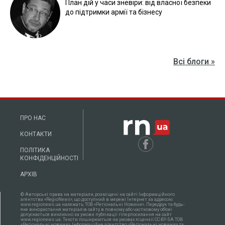
План дій у часи зневіри: від власної безпеки
до підтримки армії та бізнесу
Всі блоги »
ПРО НАС
КОНТАКТИ
ПОЛІТИКА
КОНФІДЕНЦІЙНОСТІ
АРХІВ
© Авторські права на матеріали, розміщені на сайті Інформаційного
агентства «RegioNews», що доступний в мережі Інтернет за адресою:
www.regionews.ua належать ТОВ «Регіональні Новини». Передрук та будь-
яке використання матеріалів сайту в повному або частковому об'ємі
допускається виключно за умови публікації гіперпосилання на сайт
www.regionews.ua. Тексти поширюються нa умовах ліцензії CC-BY-SA ТОВ
«Регіональні новини», Інформаційне агентство «Регіональні новини» та