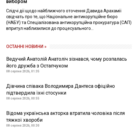
вибором
Слідчі дії щодо найближчого оточення Давида Арахамії
свідчать про те, що Національне антикорупційне бюро
(НАБУ) та Спеціалізована антикорупційна прокуратура (САП)
впритул наблизилися до процесуального...
ОСТАННІ НОВИНИ »
Ведучий Анатолій Анатоліч зізнався, чому розпалась
його дружба з Остапчуком
08 серпня 2026, 01:35
Дівчина співака Володимира Дантеса офіційно
підтвердила їхні стосунки
08 серпня 2026, 00:55
Відома українська акторка втратила чоловіка після
тяжкої хвороби
08 серпня 2026, 00:30