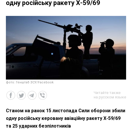
одну російську ракету Х-59/69
фото: Генштаб ЗСУ/Facebook
Читайте также
на русском языке
Станом на ранок 15 листопада Сили оборони збили
одну російську керовану авіаційну ракету Х-59/69
та 25 ударних безпілотників