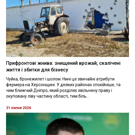
Прифронтові жнива: знищений врожай, скалічені
життя і збитки для бізнесу
Чуйка, бронежилет і шолом. Нині це звичайні атрибути
фермера на Херсонщині. У деяких районах спокійніше, та
чим ближчий Дніпро, який розділяє звільнену праву і
окуповану ліву частину області, тим біль...
31 липня 2026